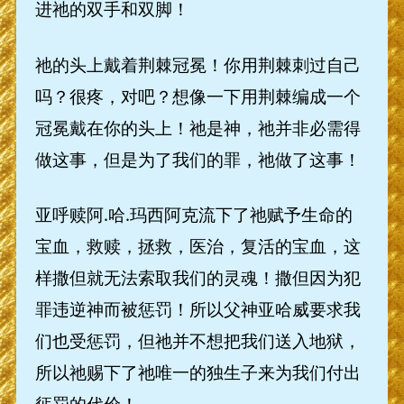
进祂的双手和双脚！
祂的头上戴着荆棘冠冕！你用荆棘刺过自己
吗？很疼，对吧？想像一下用荆棘编成一个
冠冕戴在你的头上！祂是神，祂并非必需得
做这事，但是为了我们的罪，祂做了这事！
亚呼赎阿.哈.玛西阿克流下了祂赋予生命的
宝血，救赎，拯救，医治，复活的宝血，这
样撒但就无法索取我们的灵魂！撒但因为犯
罪违逆神而被惩罚！所以父神亚哈威要求我
们也受惩罚，但祂并不想把我们送入地狱，
所以祂赐下了祂唯一的独生子来为我们付出
惩罚的代价！