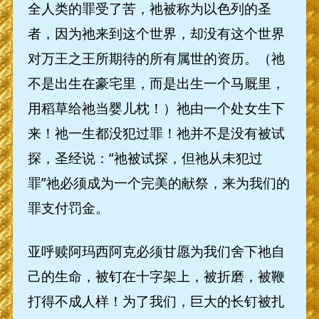
全人类的罪受了苦，祂被称为以色列的圣
者，因为祂来到这个世界，却没有这个世界
对万王之王所期待的所有属世的资历。（祂
不是出生在豪宅里，而是出生一个马厩里，
用稻草给祂当婴儿枕！）祂由一个处女生下
来！祂一生都没犯过罪！祂并不是没有被试
探，圣经说：“祂被试探，但祂从未犯过
罪”祂必须成为一个完美的献祭，来为我们的
罪支付罚金。
亚呼赎阿玛西阿克必须甘愿为我们舍下祂自
己的生命，被钉在十字架上，被折磨，被鞭
打得不成人样！为了我们，巨大的长钉被扎