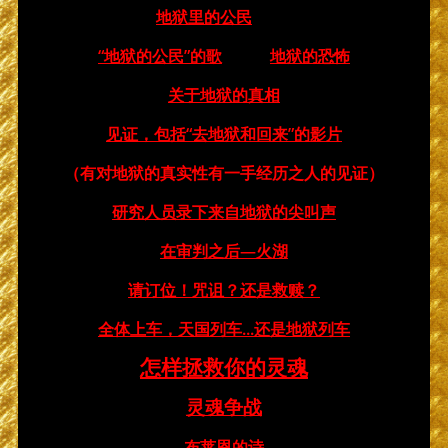
地狱里的公民
“地狱的公民”的歌
地狱的恐怖
关于地狱的真相
见证，包括“去地狱和回来”的影片
（有对地狱的真实性有一手经历之人的见证）
研究人员录下来自地狱的尖叫声
在审判之后—火湖
请订位！咒诅？还是救赎？
全体上车，天国列车...还是地狱列车
怎样拯救你的灵魂
灵魂争战
布莱恩的诗