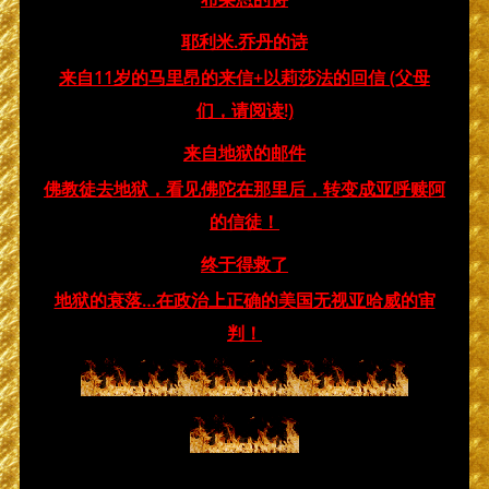
耶利米.乔丹的诗
来自11岁的马里昂的来信+以莉莎法的回信 (父母
们，请阅读!)
来自地狱的邮件
佛教徒去地狱，看见佛陀在那里后，转变成亚呼赎阿
的信徒！
终于得救了
地狱的衰落…在政治上正确的美国无视亚哈威的审
判！