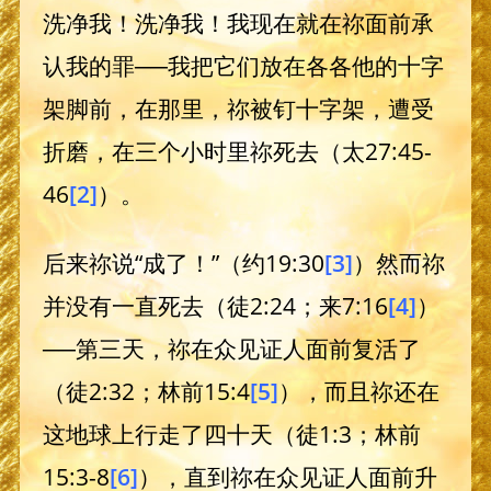
洗净我！洗净我！我现在就在祢面前承
认我的罪──我把它们放在各各他的十字
架脚前，在那里，祢被钉十字架，遭受
折磨，在三个小时里祢死去（太27:45-
46
[2]
）。
后来祢说“成了！”（约19:30
[3]
）然而祢
并没有一直死去（徒2:24；来7:16
[4]
）
──第三天，祢在众见证人面前复活了
（徒2:32；林前15:4
[5]
），而且祢还在
这地球上行走了四十天（徒1:3；林前
15:3-8
[6]
），直到祢在众见证人面前升