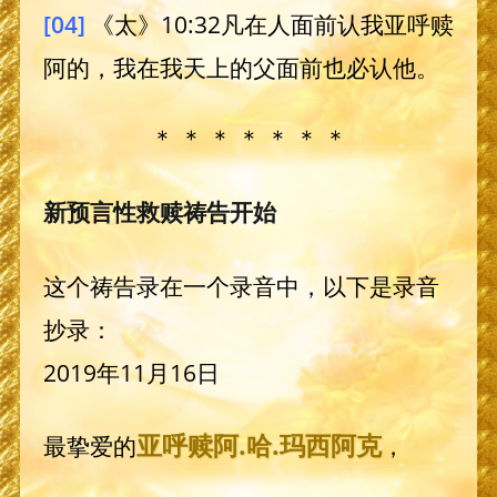
[04]
《太》10:32凡在人面前认我亚呼赎
阿的，我在我天上的父面前也必认他。
＊ ＊ ＊ ＊ ＊ ＊ ＊
新预言性救赎祷告开始
这个祷告录在一个录音中，以下是录音
抄录：
2019年11月16日
亚呼赎阿
.哈.
玛西阿克
最挚爱的
，