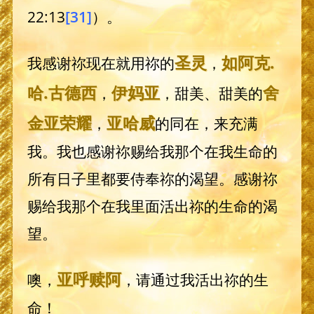
22:13
[31]
）。
圣灵
如阿克
.
我感谢祢现在就用祢的
，
哈.
古德西
伊妈亚
舍
，
，甜美、甜美的
金亚荣耀
亚哈威
，
的同在，来充满
我。我也感谢祢赐给我那个在我生命的
所有日子里都要侍奉祢的渴望。感谢祢
赐给我那个在我里面活出祢的生命的渴
望。
亚呼赎阿
噢，
，请通过我活出祢的生
命！