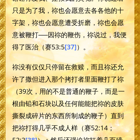
只是为了我，祢也会愿意去各各他的十
字架，祢也会愿意遭受折磨，祢也会愿
意被鞭打──因祢的鞭伤，祢说过，我便
得了医治（赛53:5
[37]
）。
祢没有仅仅只停留在救赎，而且祢还允
许了撒但进入那个拷打者里面鞭打了祢
（39次，用的不是普通的鞭子，而是一
根由铅和石块以及任何能能把祢的皮肤
撕裂成碎片的东西所制成的鞭子）直到
把祢打得几乎不成人样（赛52:14；
53:3
[38]
）；然后还强迫祢扛着几百磅