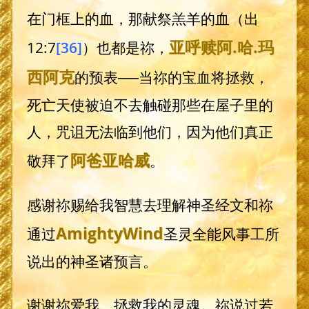
在门框上的血，那献祭羔羊的血（出
亚呼赎阿
.哈.
玛
12:7
[36]
）也都是祢，
西阿克
的预表──当祢的宝血将拯救，
死亡天使被迫不去触碰那些在屋子里的
人，咒诅无法临到他们，因为他们真正
阿爸
亚哈威
敬拜了
。
感谢祢赐给我智慧去理解神圣经文和祢
AmightyWind
通过
圣灵全能风事工所
说出的神圣诸预言。
谢谢祢爱我、拯救我的灵魂。祢说过若