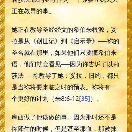
正在教导的事。
她正在教导圣经经文的希伯来根源，妥
拉是从《创世记》到《启示录》──祢的
圣名就在那里，如果他们只要懂希伯来
语，他们就会看见──因为祢告诉了以莉
莎法──祢教导了她：妥拉，旧约，都只
是当祢将要来临之时的预表。祢将有一
个更好的计划（来8:6-12
[35]
）。
摩西做了他该做的事。因为那时还不是
祢降生的时候，但是甚至那血，那被抹