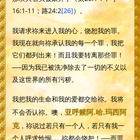
16:1-11；路24:2
[26]
）。
我请求祢来进入我的心，饶恕我的罪。
我现在就向祢承认我的每一个罪，我把
它们都列出来！而且我要转离那些罪！
──因为我已被洗净除去了一切的不义以
及这世界的所有污秽。
我把我的生命和我的爱都交给祢。我将
亚呼赎阿
.哈.
玛西阿
不会否认祢。噢，
克
，祢说过若只有一个人，若只有我一
个人呼求怜悯……祢都会饶恕！──而罪