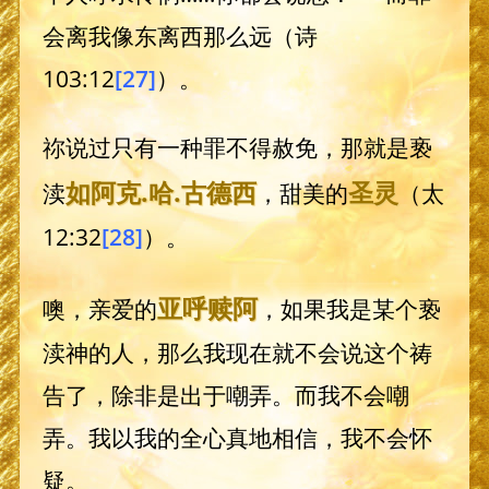
会离我像东离西那么远（诗
103:12
[27]
）。
祢说过只有一种罪不得赦免，那就是亵
如阿克
.哈.
古德西
圣灵
渎
，甜美的
（太
12:32
[28]
）。
亚呼赎阿
噢，亲爱的
，如果我是某个亵
渎神的人，那么我现在就不会说这个祷
告了，除非是出于嘲弄。而我不会嘲
弄。我以我的全心真地相信，我不会怀
疑。