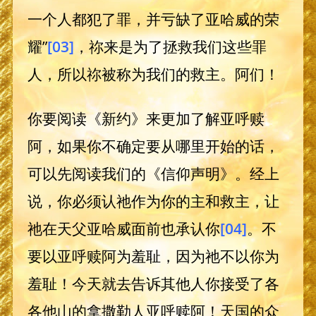
一个人都犯了罪，并亏缺了亚哈威的荣
耀”
[03]
，祢来是为了拯救我们这些罪
人，所以祢被称为我们的救主。阿们！
你要阅读《新约》来更加了解亚呼赎
阿，如果你不确定要从哪里开始的话，
可以先阅读我们的《信仰声明》。经上
说，你必须认祂作为你的主和救主，让
祂在天父亚哈威面前也承认你
[04]
。不
要以亚呼赎阿为羞耻，因为祂不以你为
羞耻！今天就去告诉其他人你接受了各
各他山的拿撒勒人亚呼赎阿！天国的众