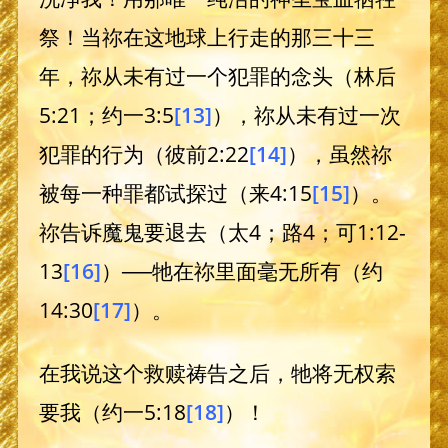
祭！当祢在这地球上行走的那三十三
年，祢从未有过一个犯罪的念头（林后
5:21；约一3:5
[13]
），祢从未有过一次
犯罪的行为（彼前2:22
[14]
），虽然祢
被每一种罪都试探过（来4:15
[15]
）。
祢告诉魔鬼要退去（太4；路4；可1:12-
13
[16]
）──牠在祢里面毫无所有（约
14:30
[17]
）。
在我说这个救赎祷告之后，牠将无权索
要我（约一5:18
[18]
）！