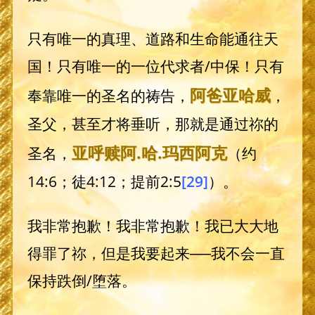
只有唯一的真理、道路和生命能通往天
国！只有唯一的一位代求者/中保！只有
阿爸
亚哈威
奉靠唯一的圣名的祷告，
，
圣父，甚至才将垂听，那就是通过祢的
亚呼赎阿
.哈.
玛西阿克
圣名，
（约
14:6；徒4:12；提前2:5
[29]
）。
我非常抱歉！我非常抱歉！我已大大地
得罪了祢，但是我要起来──我不会一直
保持跌倒/堕落。