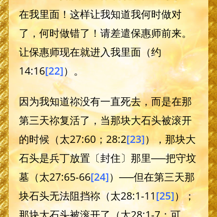
在我里面！这样让我知道我何时做对
了，何时做错了！请差遣保惠师前来。
让保惠师现在就进入我里面（约
14:16
[22]
）。
因为我知道祢没有一直死去，而是在那
第三天祢复活了，当那块大石头被滚开
的时候（太27:60；28:2
[23]
），那块大
石头是兵丁放置〔封住〕那里──把守坟
墓（太27:65-66
[24]
）──但在第三天那
块石头无法阻挡祢（太28:1-11
[25]
）；
那块大石头被滚开了（太28:1-7；可