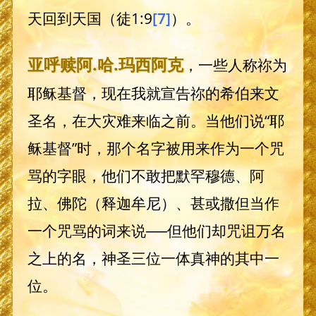
天回到天国（徒1:9
[7]
）。
亚呼赎阿
.哈.
玛西阿克
，一些人称祢为
耶稣基督，现在我就宣告祢的希伯来文
圣名，在大灾难来临之前。当他们说“耶
稣基督”时，那个名字被用来作为一个咒
骂的字眼，他们不敢把默罕穆德、阿
拉、佛陀（释迦牟尼）、甚或撒但当作
一个咒骂的词来说──但他们却咒诅万名
之上的名，神圣三位一体真神的其中一
位。