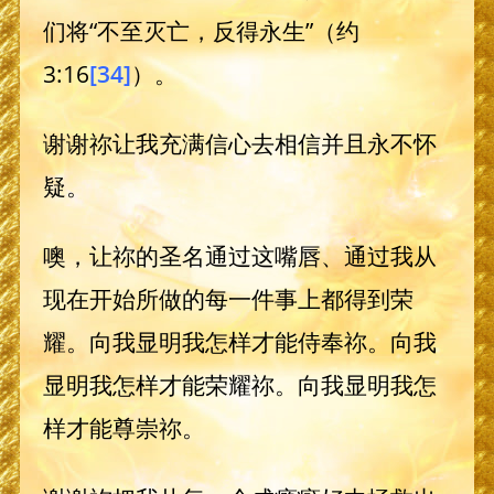
们将“不至灭亡，反得永生”（约
3:16
[34]
）。
谢谢祢让我充满信心去相信并且永不怀
疑。
噢，让祢的圣名通过这嘴唇、通过我从
现在开始所做的每一件事上都得到荣
耀。向我显明我怎样才能侍奉祢。向我
显明我怎样才能荣耀祢。向我显明我怎
样才能尊崇祢。