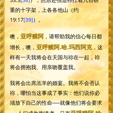
重的十字架，上各各他山（约
19:17
[39]
）。
亚呼赎阿
噢，
，请帮助我的信心每日都
亚呼赎阿
.哈.
玛西阿克
增长，噢，
，这
样有一天我将会在天国与祢在一起，祢
将会拥抱我、用亲吻覆盖我。
我将会出席羔羊的婚宴。我将不会否认
祢，哪怕当这事成了事实：他们说你必
须放下自己的性命──就像他们将会要求
亚呼赎阿
.哈.