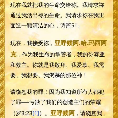
现在我就把我的生命交给祢。我请求祢
通过我活出祢的生命。我请求祢在我里
面造一颗清洁的心，诗篇51。
亚呼赎阿
.哈.
玛西阿
现在，我接受祢，
克
，作为我生命的掌管者，我的弥赛亚
和救主。祢就是我敬拜、我爱慕、我需
要、我想要、我渴慕的那位神！
请饶恕我的罪！因为我知道所有人都犯
了罪──亏缺了我们的创造主们的荣耀
亚呼赎阿
（罗3:23
[1]
）。
，请饶恕我，