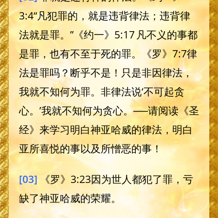
3:4“凡犯罪的，就是违背律法；违背律
法就是罪。”《约一》5:17 凡不义的事都
是罪，也有不至于死的罪。《罗》7:7律
法是罪吗？断乎不是！只是非因律法，
我就不知何为罪。非律法说‘不可起贪
心。’我就不知何为贪心。──请阅读《圣
经》来学习明白神亚哈威的律法，明白
亚所喜悦的事以及所憎恶的事！
[03]
《罗》3:23因为世人都犯了罪，亏
缺了神亚哈威的荣耀。