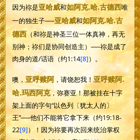
亚哈威
如阿克
.哈.
古德西
因为祢是
和
唯
亚哈威
如阿克
.哈.
古
一的独生子──
和
德西
（和祢是神圣三位一体真神，再无
别神；祢们是协同创造主）──祢是成了
肉身的道/话语（约1:14
[8]
）。
亚呼赎阿
亚呼赎阿
.
噢，
，请饶恕我！
哈.
玛西阿克
，弥赛亚！那被挂在十字
架上面的字句“以色列〔犹太人的〕
王”──他们不能将它拿下来（约19:18-
22
[9]
）！因为祢要再次回来统治掌权