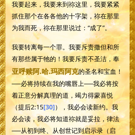
我要起来，我要来到祢这里，我要紧紧
抓住那个在各各他的十字架，祢在那里
为我而死，祢在那里说过：“成了”。
我要转离每一个罪。我要斥责撒但和所
有那些属于牠的！我要斥责不圣洁，奉
亚呼赎阿
.哈.
玛西阿克
的圣名和宝血！
──必将持续在我的嘴唇上──我必将按
着正意分解真理的道，竭力得蒙喜悦
（提后2:15
[30]
），我必会读新约。我
必会读，我必将知道祢就是妥拉，律法
──从初到终、从创世记到启示录（启