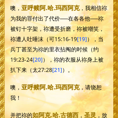
亚呼赎阿
.哈.
玛西阿克
噢，
，我相信祢
为我的罪付出了代价──在各各他──祢
被钉十字架，祢遭受折磨，祢被嘲笑，
祢遭人吐唾沫（可15:16-19
[19]
），当
兵丁甚至为祢的里衣拈阄的时候（约
19:23-24
[20]
），祢的衣服从祢身上被
扒下来（太27:28
[21]
）。
亚呼赎阿
.哈.
玛西阿克
噢，
，请饶恕
我！
如阿克
.哈.
古德西
圣灵
并把祢的
，
，放