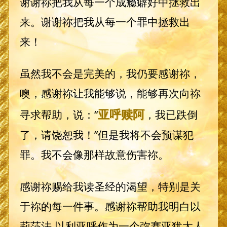
谢谢祢把我从每一个成瘾癖好中拯救出
来。谢谢祢把我从每一个罪中拯救出
来！
虽然我不会是完美的，我仍要感谢祢，
噢，感谢祢让我能够说，能够再次向祢
亚呼赎阿
寻求帮助，说：“
，我已跌倒
了，请饶恕我！”但是我将不会预谋犯
罪。我不会像那样故意伤害祢。
感谢祢赐给我读圣经的渴望，特别是关
于祢的每一件事。感谢祢帮助我明白以
莉莎法.以利亚呼作为一个弥赛亚犹太人