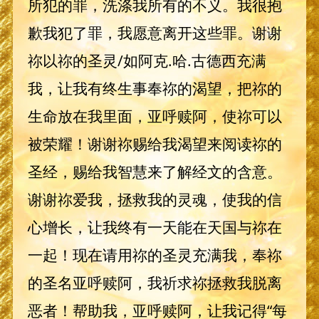
所犯的罪，洗涤我所有的不义。我很抱
歉我犯了罪，我愿意离开这些罪。谢谢
祢以祢的圣灵/如阿克.哈.古德西充满
我，让我有终生事奉祢的渴望，把祢的
生命放在我里面，亚呼赎阿，使祢可以
被荣耀！谢谢祢赐给我渴望来阅读祢的
圣经，赐给我智慧来了解经文的含意。
谢谢祢爱我，拯救我的灵魂，使我的信
心增长，让我终有一天能在天国与祢在
一起！现在请用祢的圣灵充满我，奉祢
的圣名亚呼赎阿，我祈求祢拯救我脱离
恶者！帮助我，亚呼赎阿，让我记得“每