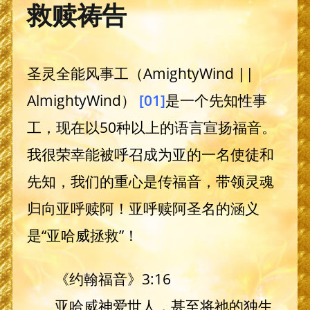
救赎祷告
圣灵全能风事工（AmightyWind ||
AlmightyWind）
[01]
是一个先知性事
工，现在以50种以上的语言宣扬福音。
我很荣幸能被呼召成为亚的一名使徒和
先知，我们的重心是传福音，带领灵魂
归向亚呼赎阿！亚呼赎阿圣名的涵义
是“亚哈威拯救”！
《约翰福音》3:16
亚哈威神爱世人，甚至将祂的独生