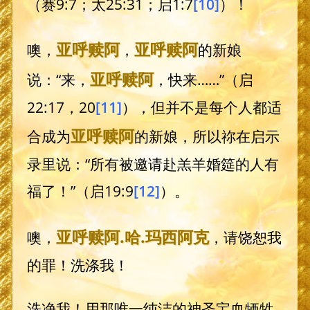
（赛9:7；太25:31；启1:7
[10]
）！
亚呼赎阿
亚呼赎阿
噢，
，
的新娘
亚呼赎阿
说：“来，
，快来……”（启
22:17，20
[11]
），但并不是每个人都适
亚呼赎阿
合成为
的新娘，所以祢在启示
录里说：“所有被邀请赴羔羊婚筵的人有
福了！”（启19:9
[12]
）。
亚呼赎阿
.哈.
玛西阿克
噢，
，请饶恕我
的罪！洗涤我！
洗净我！用那唯一纯洁的神圣宝血牺牲