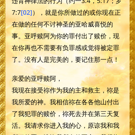
违背神律法的行为（约一3:4，5:17；罗
7:7
[02]
），就是你所做过的或你现在正
在做的任何不讨神圣的亚哈威喜悦的
事。亚呼赎阿为你的罪付出了赎价，现
在你再也不需要有负罪感或觉得被定罪
了。没有人是完美的，要记住那一点！
亲爱的亚呼赎阿，
我现在接受祢作为我的主和救主，祢是
我所爱的神。我相信祢在各各他山付出
了我犯罪的赎价，祢死去并在第三天复
活。我请求你进入我的心，原谅我和我