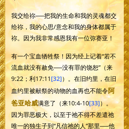
我交给祢──把我的生命和我的灵魂都交
给祢，我的心思/意念和我的身体都属于
祢。因为我非常感恩我有一位弥赛亚！
有一个宝血牺牲祭！因为经上记着“若不
流血就没有赦免──没有罪的饶恕”（来
9:22；利17:11
[32]
）。在旧约里，在旧
阿
血约里被献祭的动物的血再也不能令
爸
亚哈威
满意了（来10:4-10
[33]
）。
因为罪恶极大，以至于祂不得不差遣祂
唯一的独生子到“凡信祂的人”那里──他