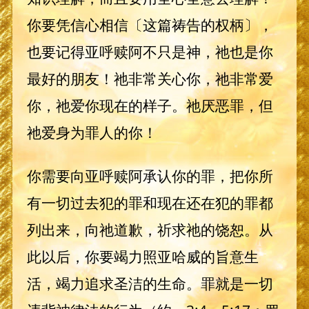
你要凭信心相信〔这篇祷告的权柄〕，
也要记得亚呼赎阿不只是神，祂也是你
最好的朋友！祂非常关心你，祂非常爱
你，祂爱你现在的样子。祂厌恶罪，但
祂爱身为罪人的你！
你需要向亚呼赎阿承认你的罪，把你所
有一切过去犯的罪和现在还在犯的罪都
列出来，向祂道歉，祈求祂的饶恕。从
此以后，你要竭力照亚哈威的旨意生
活，竭力追求圣洁的生命。罪就是一切