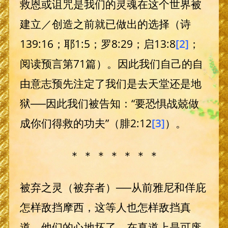
救恩或诅咒是我们的灵魂在这个世界被
建立／创造之前就已做出的选择（诗
139:16；耶1:5；罗8:29；启13:8
[2]
；
阅读预言第71篇）。因此我们自己的自
由意志预先注定了我们是去天堂还是地
狱──因此我们被告知：“要恐惧战兢做
成你们得救的功夫”（腓2:12
[3]
）。
＊ ＊ ＊ ＊ ＊ ＊ ＊
被弃之灵（被弃者）──从前雅尼和佯庇
怎样敌挡摩西，这等人也怎样敌挡真
道。他们的心地坏了，在真道上是可废