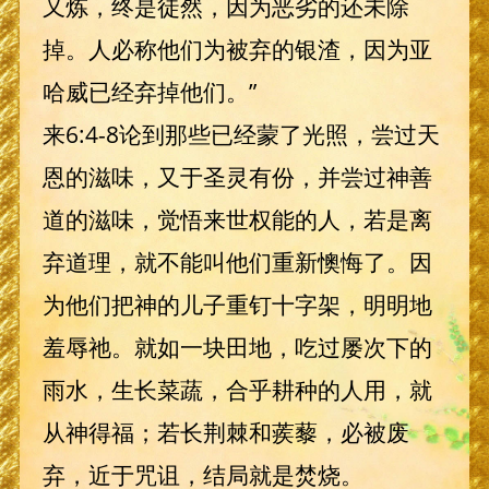
又炼，终是徒然，因为恶劣的还未除
掉。人必称他们为被弃的银渣，因为亚
哈威已经弃掉他们。”
来6:4-8论到那些已经蒙了光照，尝过天
恩的滋味，又于圣灵有份，并尝过神善
道的滋味，觉悟来世权能的人，若是离
弃道理，就不能叫他们重新懊悔了。因
为他们把神的儿子重钉十字架，明明地
羞辱祂。就如一块田地，吃过屡次下的
雨水，生长菜蔬，合乎耕种的人用，就
从神得福；若长荆棘和蒺藜，必被废
弃，近于咒诅，结局就是焚烧。