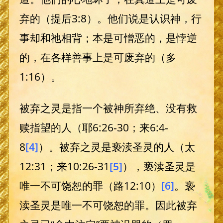
弃的（提后3:8）。他们说是认识神，行
事却和祂相背；本是可憎恶的，是悖逆
的，在各样善事上是可废弃的（多
1:16）。
被弃之灵是指一个被神所弃绝、没有救
赎指望的人（耶6:26-30；来6:4-
8
[4]
）。被弃之灵是亵渎圣灵的人（太
12:31；来10:26-31
[5]
），亵渎圣灵是
唯一不可饶恕的罪（路12:10）
[6]
。亵
渎圣灵是唯一不可饶恕的罪。因此被弃