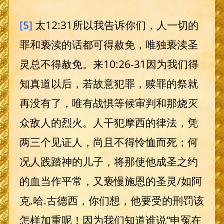
[5]
太12:31所以我告诉你们，人一切的
罪和亵渎的话都可得赦免，唯独亵渎圣
灵总不得赦免。来10:26-31因为我们得
知真道以后，若故意犯罪，赎罪的祭就
再没有了，唯有战惧等候审判和那烧灭
众敌人的烈火。人干犯摩西的律法，凭
两三个见证人，尚且不得怜恤而死；何
况人践踏神的儿子，将那使他成圣之约
的血当作平常，又亵慢施恩的圣灵/如阿
克.哈.古德西，你们想，他要受的刑罚该
怎样加重呢！因为我们知道谁说“申冤在