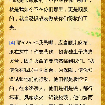
们既是常顺服的，不但我在你们那里，
就是我如今不在你们那里，更是顺服
的，就当恐惧战兢做成你们得救的工
夫。
[4]
耶6:26-30我民哪，应当腰束麻布，
滚在灰中！你要悲伤，如丧独生子痛痛
哭号，因为灭命的要忽然临到我们。“我
使你在我民中为高台，为保障，使你知
道试验他们的行动。他们都是极悖逆
的，往来谗谤人。他们是铜是铁，都行
坏事。风箱吹火，铅被烧毁，他们炼而