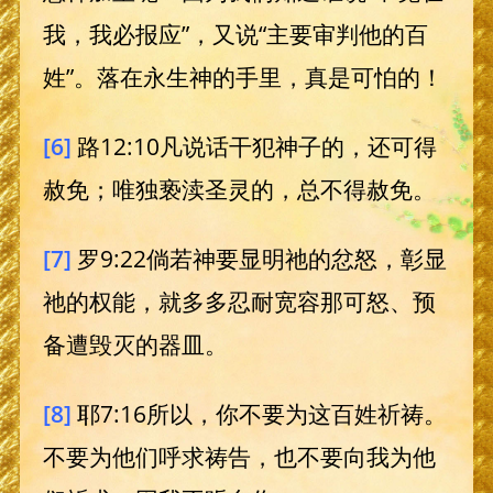
我，我必报应”，又说“主要审判他的百
姓”。落在永生神的手里，真是可怕的！
[6]
路12:10凡说话干犯神子的，还可得
赦免；唯独亵渎圣灵的，总不得赦免。
[7]
罗9:22倘若神要显明祂的忿怒，彰显
祂的权能，就多多忍耐宽容那可怒、预
备遭毁灭的器皿。
[8]
耶7:16所以，你不要为这百姓祈祷。
不要为他们呼求祷告，也不要向我为他