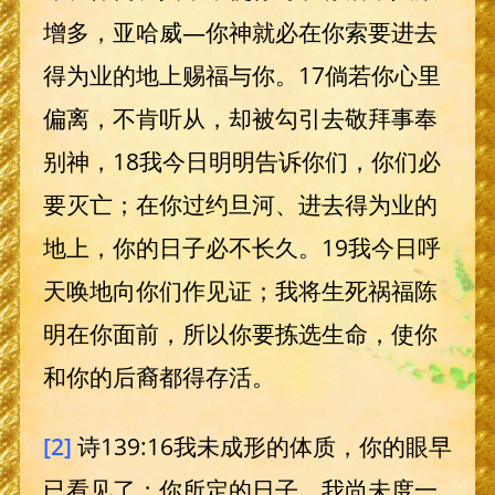
增多，亚哈威—你神就必在你索要进去
得为业的地上赐福与你。17倘若你心里
偏离，不肯听从，却被勾引去敬拜事奉
别神，18我今日明明告诉你们，你们必
要灭亡；在你过约旦河、进去得为业的
地上，你的日子必不长久。19我今日呼
天唤地向你们作见证；我将生死祸福陈
明在你面前，所以你要拣选生命，使你
和你的后裔都得存活。
[2]
诗139:16我未成形的体质，你的眼早
已看见了；你所定的日子，我尚未度一