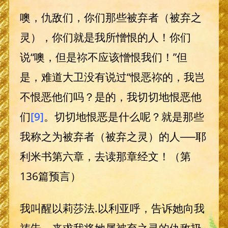
噢，仇敌们，你们那些被弃者（被弃之
灵），你们就是我所憎恨的人！你们
说“噢，但是祢不应该憎恨我们！”但
是，难道大卫没有说过“恨恶祢的，我岂
不恨恶他们吗？是的，我切切地恨恶他
们
[9]
。切切地恨恶是什么呢？就是那些
我称之为被弃者（被弃之灵）的人──耶
利米书第六章，去读那章经文！（第
136篇预言）
我叫醒以莉莎法.以利亚呼，告诉她向我
祷告，来求我将她属被弃之灵的仇敌扔