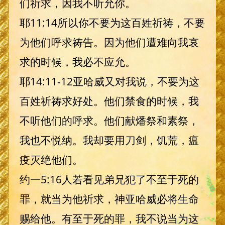
们祈求，因我不听允你。
耶11:14所以你不要为这百姓祈祷，不要
为他们呼求祷告。因为他们遭难向我哀
求的时候，我必不应允。
耶14:11-12亚哈威又对我说，不要为这
百姓祈祷求好处。他们禁食的时候，我
不听他们的呼求。他们献燔祭和素祭，
我也不悦纳。我却要用刀剑，饥荒，瘟
疫灭绝他们。
约一5:16人若看见弟兄犯了不至于死的
罪，就当为他祈求，神亚哈威必将生命
赐给他。有至于死的罪，我不说当为这