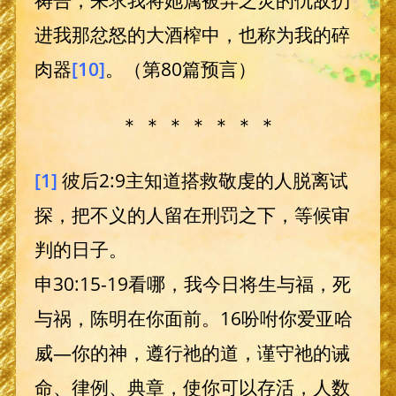
进我那忿怒的大酒榨中，也称为我的碎
肉器
[10]
。（第80篇预言）
＊ ＊ ＊ ＊ ＊ ＊ ＊
[1]
彼后2:9主知道搭救敬虔的人脱离试
探，把不义的人留在刑罚之下，等候审
判的日子。
申30:15-19看哪，我今日将生与福，死
与祸，陈明在你面前。16吩咐你爱亚哈
威—你的神，遵行祂的道，谨守祂的诫
命、律例、典章，使你可以存活，人数