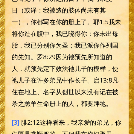
日（或译：我被造的肢体尚未有其
一），你都写在你的册上了。耶1:5我未
将你造在腹中，我已晓得你；你未出母
胎，我已分别你为圣；我已派你作列国
的先知。罗8:29因为祂预先所知道的
人，就预先定下效法祂儿子的模样，使
祂儿子在许多弟兄中作长子。启13:8凡
住在地上、名字从创世以来没有记在被
杀之羔羊生命册上的人，都要拜牠。
[3]
腓2:12这样看来，我亲爱的弟兄，你