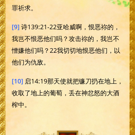
罪祈求。
[9]
诗139:21-22亚哈威啊，恨恶祢的，
我岂不恨恶他们吗？攻击祢的，我岂不
憎嫌他们吗？22我切切地恨恶他们，以
他们为仇敌。
[10]
启14:19那天使就把镰刀扔在地上，
收取了地上的葡萄，丢在神忿怒的大酒
榨中。