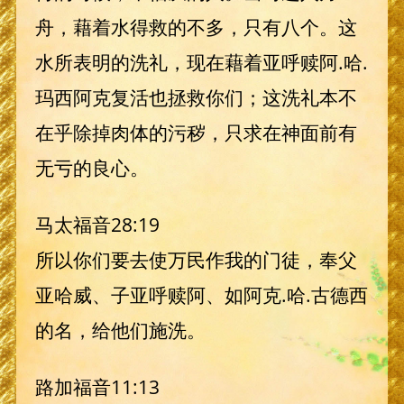
舟，藉着水得救的不多，只有八个。这
水所表明的洗礼，现​​在藉着亚呼赎阿.哈.
玛西阿克复活也拯救你们；这洗礼本不
在乎除掉肉体的污秽，只求在神面前有
无亏的良心。
马太福音28:19
所以你们要去使万民作我的门徒，奉父
亚哈威、子亚呼赎阿、如阿克.哈.古德西
的名，给他们施洗。
路加福音11:13