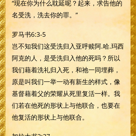
“现在你为什么耽延呢？起来，求告他的
名受洗，洗去你的罪。”
罗马书6:3-5
岂不知我们这受洗归入亚呼赎阿.哈.玛西
阿克的人，是受洗归入他的死吗？所以
我们藉着洗礼归入死，和祂一同埋葬，
原是叫我们一举一动有新生的样式，像
基督藉着父的荣耀从死里复活一样。我
们若在他死的形状上与他联合，也要在
他复活的形状上与他联合。