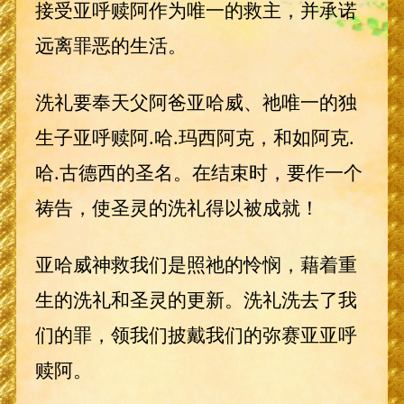
接受亚呼赎阿作为唯一的救主，并承诺
远离罪恶的生活。
洗礼要奉天父阿爸亚哈威、祂唯一的独
生子亚呼赎阿.哈.玛西阿克，和如阿克.
哈.古德西的圣名。在结束时，要作一个
祷告，使圣灵的洗礼得以被成就！
亚哈威神救我们是照祂的怜悯，藉着重
生的洗礼和圣灵的更新。洗礼洗去了我
们的罪，领我们披戴我们的弥赛亚亚呼
赎阿。