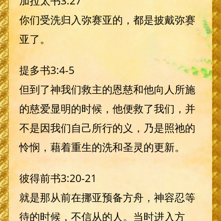
加拉太书3:27
你们受洗归入弥赛亚的，都是披戴弥赛
亚了。
提多书3:4-5
但到了神我们救主的恩慈和他向人所施
的慈爱显明的时候，他便救了我们，并
不是因我们自己所行的义，乃是照祂的
怜悯，藉着重生的洗和圣灵的更新。
彼得前书3:20-21
就是那从前在挪亚预备方舟，神容忍等
待的时候，不信从的人。当时进入方