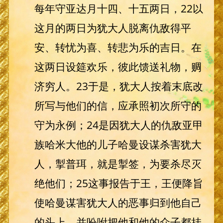
每年守亚达月十四、十五两日，22以
这月的两日为犹大人脱离仇敌得平
安、转忧为喜、转悲为乐的吉日。在
这两日设筵欢乐，彼此馈送礼物，赒
济穷人。23于是，犹大人按着末底改
所写与他们的信，应承照初次所守的
守为永例；24是因犹大人的仇敌亚甲
族哈米大他的儿子哈曼设谋杀害犹大
人，掣普珥，就是掣签，为要杀尽灭
绝他们；25这事报告于王，王便降旨
使哈曼谋害犹大人的恶事归到他自己
的头上，并吩咐把他和他的众子都挂