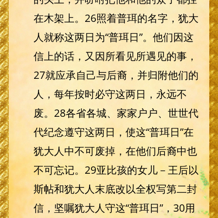
在木架上。26照着普珥的名字，犹大
人就称这两日为“普珥日”。他们因这
信上的话，又因所看见所遇见的事，
27就应承自己与后裔，并归附他们的
人，每年按时必守这两日，永远不
废。28各省各城、家家户户、世世代
代纪念遵守这两日，使这“普珥日”在
犹大人中不可废掉，在他们后裔中也
不可忘记。29亚比孩的女儿－王后以
斯帖和犹大人末底改以全权写第二封
信，坚嘱犹大人守这“普珥日”，30用