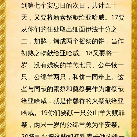
到第七个安息日的次日，共计五十
天，又要将新素祭献给亚哈威。17要
从你们的住处取出细面伊法十分之
二，加酵，烤成两个摇祭的饼，当作
初熟之物献给亚哈威。18又要将一
岁、没有残疾的羊羔七只、公牛犊一
只、公绵羊两只，和饼一同奉上。这
些与同献的素祭和奠祭要作为燔祭献
给亚哈威，就是作馨香的火祭献给亚
哈威。19你们要献一只公山羊为赎罪
祭，两只一岁的公绵羊羔为平安祭。
20祭司要把这些和初熟麦子做的饼一