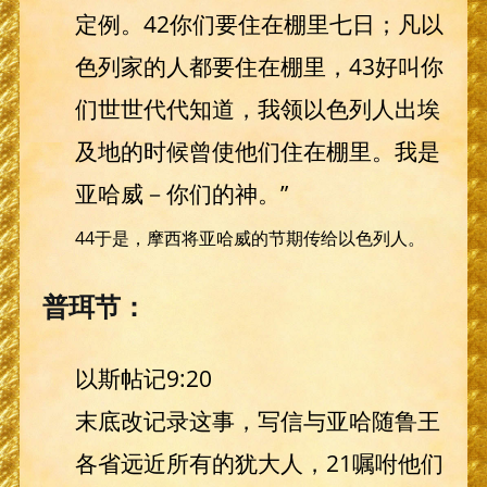
定例。42你们要住在棚里七日；凡以
色列家的人都要住在棚里，43好叫你
们世世代代知道，我领以色列人出埃
及地的时候曾使他们住在棚里。我是
亚哈威－你们的神。”
44于是，摩西将亚哈威的节期传给以色列人。
普珥节：
以斯帖记9:20
末底改记录这事，写信与亚哈随鲁王
各省远近所有的犹大人，21嘱咐他们