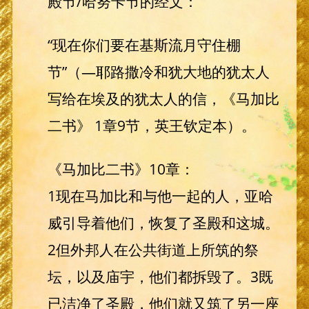
殿节/哈努卡节的经文：
“现在你们要在基斯流月守住棚
节”（—耶路撒冷和犹大地的犹太人
写给在埃及的犹太人的信，《马加比
二书》 1章9节，英王钦定本）。
《马加比二书》10章：
1现在马加比和与他一起的人，亚哈
威引导着他们，恢复了圣殿和这城。
2但外邦人在公共街道上所筑的祭
坛，以及庙宇，他们都拆毁了。3既
已洁净了圣殿，他们就又筑了另一座