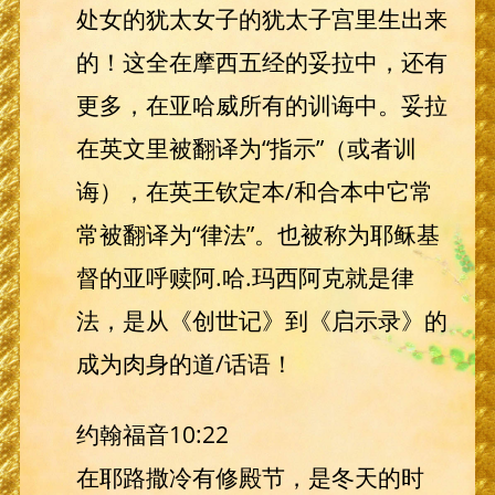
处女的犹太女子的犹太子宫里生出来
的！这全在摩西五经的妥拉中，还有
更多，在亚哈威所有的训诲中。妥拉
在英文里被翻译为“指示”（或者训
诲），在英王钦定本/和合本中它常
常被翻译为“律法”。也被称为耶稣基
督的亚呼赎阿.哈.玛西阿克就是律
法，是从《创世记》到《启示录》的
成为肉身的道/话语！
约翰福音10:22
在耶路撒冷有修殿节，是冬天的时