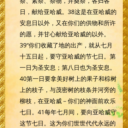
祭、素祭、祭物，并奠祭，各归各
日，献给亚哈威。38这是在亚哈威的
安息日以外，又在你们的供物和所许
的愿，并甘心献给亚哈威的以外。
39“你们收藏了地的出产，就从七月
十五日起，要守亚哈威的节七日。第
一日为圣安息；第八日也为圣安息。
40第一日要拿美好树上的果子和棕树
上的枝子，与茂密树的枝条并河旁的
柳枝，在亚哈威－你们的神面前欢乐
七日。41每年七月间，要向亚哈威守
这节七日。这为你们世世代代永远的