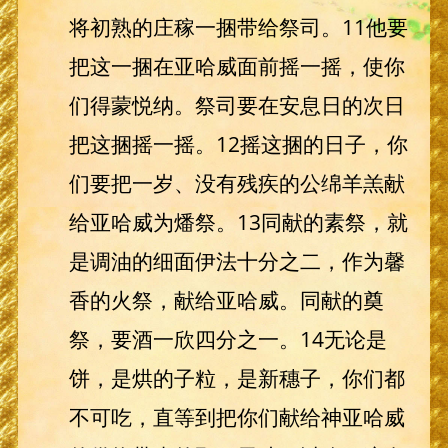
将初熟的庄稼一捆带给祭司。11他要
把这一捆在亚哈威面前摇一摇，使你
们得蒙悦纳。祭司要在安息日的次日
把这捆摇一摇。12摇这捆的日子，你
们要把一岁、没有残疾的公绵羊羔献
给亚哈威为燔祭。13同献的素祭，就
是调油的细面伊法十分之二，作为馨
香的火祭，献给亚哈威。同献的奠
祭，要酒一欣四分之一。14无论是
饼，是烘的子粒，是新穗子，你们都
不可吃，直等到把你们献给神亚哈威