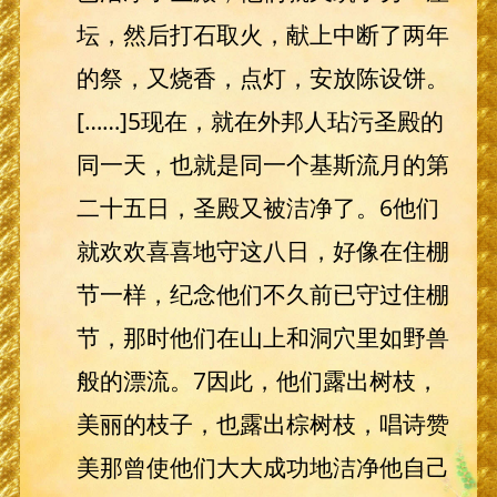
坛，然后打石取火，献上中断了两年
的祭，又烧香，点灯，安放陈设饼。
[……]5现在，就在外邦人玷污圣殿的
同一天，也就是同一个基斯流月的第
二十五日，圣殿又被洁净了。6他们
就欢欢喜喜地守这八日，好像在住棚
节一样，纪念他们不久前已守过住棚
节，那时他们在山上和洞穴里如野兽
般的漂流。7因此，他们露出树枝，
美丽的枝子，也露出棕树枝，唱诗赞
美那曾使他们大大成功地洁净他自己