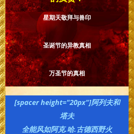
星期天敬拜与兽印
圣诞节的异教真相
万圣节的真相
[spacer height="20px"]阿列夫和
塔夫
全能风如阿克.哈.古德西野火