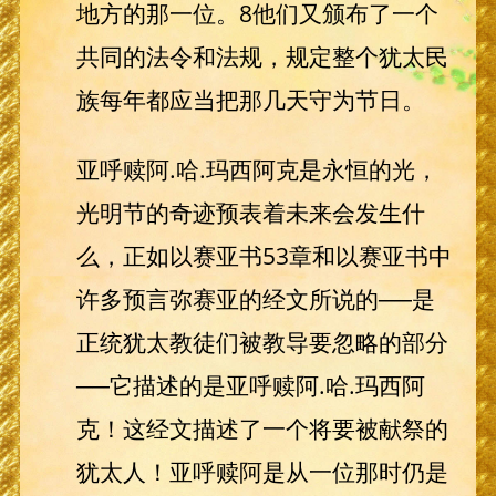
地方的那一位。8他们又颁布了一个
共同的法令和法规，规定整个犹太民
族每年都应当把那几天守为节日。
亚呼赎阿.哈.玛西阿克是永恒的光，
光明节的奇迹预表着未来会发生什
么，正如以赛亚书53章和以赛亚书中
许多预言弥赛亚的经文所说的──是
正统犹太教徒们被教导要忽略的部分
──它描述的是亚呼赎阿.哈.玛西阿
克！这经文描述了一个将要被献祭的
犹太人！亚呼赎阿是从一位那时仍是