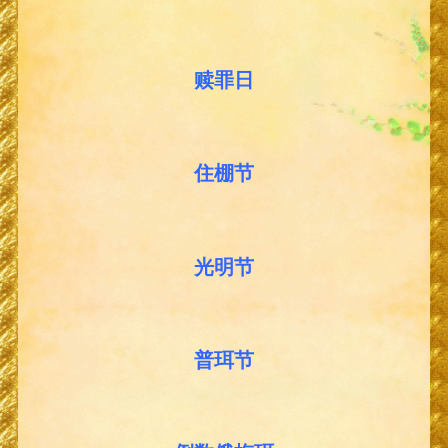
赎罪日
住棚节
光明节
普珥节