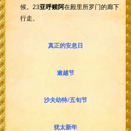
候。23
亚呼赎阿
在殿里所罗门的廊下
行走。
真正的安息日
逾越节
沙夫幼特/五旬节
犹太新年