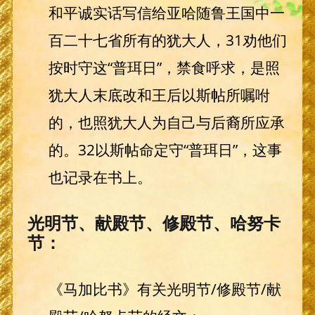
和平诚实话写信给亚哈随鲁王国中一
百二十七省所有的犹大人，31劝他们
按时守这“普珥日”，禁食呼求，是照
犹大人末底改和王后以斯帖所嘱咐
的，也照犹大人为自己与后裔所应承
的。32以斯帖命定守“普珥日”，这事
也记录在书上。
光明节、献殿节、修殿节、哈努卡
节：
《马加比书》有关光明节/修殿节/献