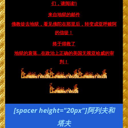
们，请阅读!)
来自地狱的邮件
佛教徒去地狱，看见佛陀在那里后，转变成亚呼赎阿
的信徒！
终于得救了
地狱的衰落…在政治上正确的美国无视亚哈威的审
判！
[spacer height="20px"]阿列夫和
塔夫