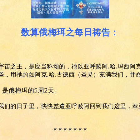
数算俄梅珥之每日祷告：
宇宙之王，是应当称颂的，祂以亚呼赎阿.哈.玛西阿
圣，用祂的如阿克.哈.古德西（圣灵）充满我们，并
。是俄梅珥的5周2天。
我们的日子里，快快差遣亚呼赎阿回到我们这里，奉
* * * * * * *