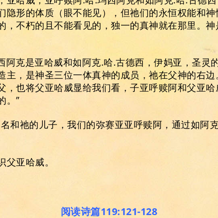
们隐形的体质（眼不能见），但祂们的永恒权能和神
的，不朽的且不能看见的，独一的真神就在那里。神
玛西阿克是亚哈威和如阿克.哈.古德西，伊妈亚，圣
造主，是神圣三位一体真神的成员，祂在父神的右边。
父，也将父亚哈威显给我们看，子亚呼赎阿和父亚哈
的。”
的名和祂的儿子，我们的弥赛亚亚呼赎阿，通过如阿克
。
识父亚哈威。
阅读诗篇119:121-128