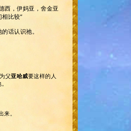
古德西，伊妈亚，舍金亚
相比较”
祂的话认识祂。
为父
亚哈威
要这样的人
祂。
出来。