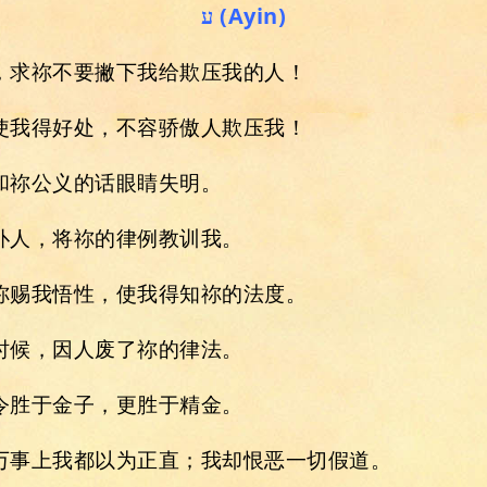
ע (Ayin)
义，求祢不要撇下我给欺压我的人！
，使我得好处，不容骄傲人欺压我！
恩和祢公义的话眼睛失明。
待仆人，将祢的律例教训我。
求祢赐我悟性，使我得知祢的法度。
时候，因人废了祢的律法。
命令胜于金子，更胜于精金。
在万事上我都以为正直；我却恨恶一切假道。