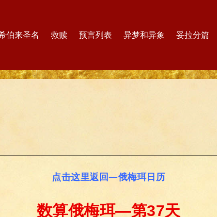
希伯来圣名
救赎
预言列表
异梦和异象
妥拉分篇
点击这里返回—俄梅珥日历
数算俄梅珥—第37天