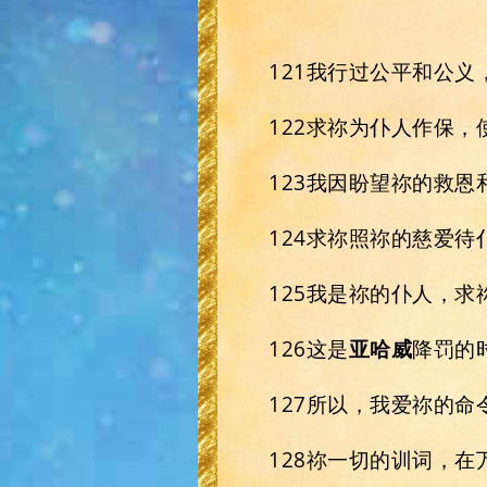
121我行过公平和公
122求祢为仆人作保
123我因盼望祢的救
124求祢照祢的慈爱
125我是祢的仆人，
126这是
亚哈威
降罚的
127所以，我爱祢的
128祢一切的训词，