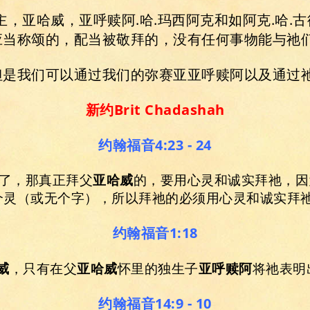
主，亚哈威，亚呼赎阿.哈.玛西阿克和如阿克.哈.
应当称颂的，配当被敬拜的，没有任何事物能与祂们
但是我们可以通过我们的弥赛亚亚呼赎阿以及通过
新约
Brit Chadashah
约翰福音4:23 - 24
是了，那真正拜父
亚哈威
的，要用心灵和诚实拜祂，因
个灵（或无个字），所以拜祂的必须用心灵和诚实拜
约翰福音1:18
威
，只有在父
亚哈威
怀里的独生子
亚呼赎阿
将祂表明
约翰福音14:9 - 10