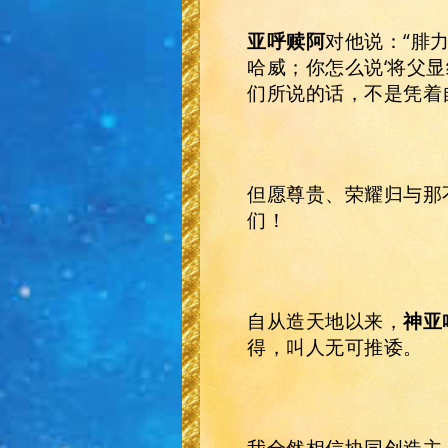
亚呼赎阿
对他说：“腓
哈威；你怎么说‘将父
们所说的话，不是凭着
但愿尊贵、荣耀归与那
们！
自从造天地以来，
神
亚
得，叫人无可推诿。
我全然相信协同创造主