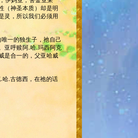
性（神圣本质）却是明
是灵，所以我们必须用
灵的唯一的独生子，祂自己
亚呼赎阿.哈.玛西阿克
威是合一的，父亚哈威
.哈.古德西，在祂的话