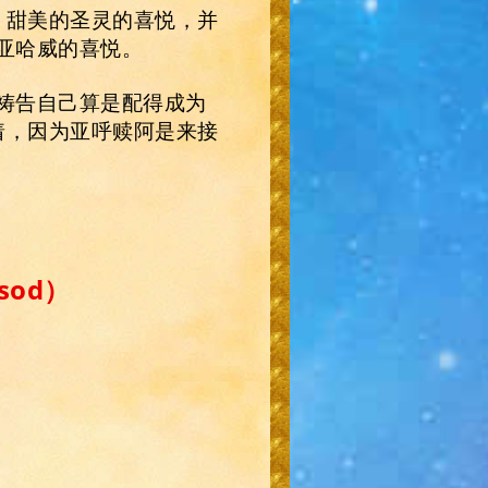
，甜美的圣灵的喜悦，并
亚哈威的喜悦。
祷告自己算是配得成为
着，因为亚呼赎阿是来接
sod）