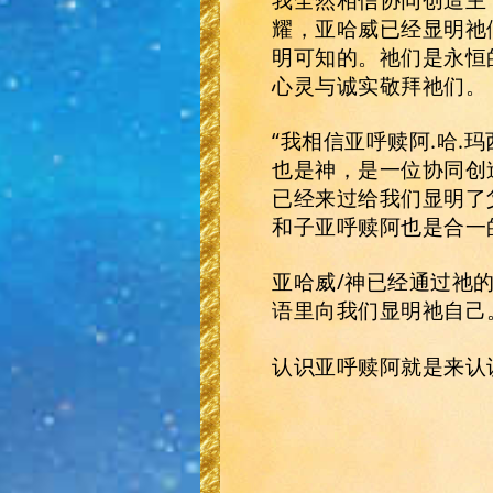
耀，亚哈威已经显明祂
明可知的。祂们是永恒
心灵与诚实敬拜祂们。
“我相信亚呼赎阿.哈.
也是神，是一位协同创
已经来过给我们显明了
和子亚呼赎阿也是合一
亚哈威/神已经通过祂
语里向我们显明祂自己
认识亚呼赎阿就是来认