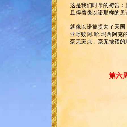
这是我们时常的祷告：
且得着像以诺那样的见
就像以诺被提去了天国
亚呼赎阿.哈.玛西阿
毫无斑点，毫无皱褶的
第六周