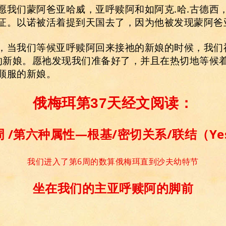
愿我们蒙阿爸亚哈威，亚呼赎阿和如阿克.哈.古德西
证。以诺被活着提到天国去了，因为他被发现蒙阿爸
，当我们等候亚呼赎阿回来接祂的新娘的时候，我们
克的新娘。愿祂发现我们准备好了，并且在热切地等候
顺服的新娘。
俄梅珥第37天经文阅读：
 /第六种属性—根基/密切关系/联结（Ye
我们进入了第6周的数算俄梅珥直到沙夫幼特节
坐在我们
的主亚呼赎阿的脚前