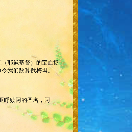
克（耶稣基督）的宝血拯
命令我们数算俄梅珥。
亚呼赎阿的圣名，阿