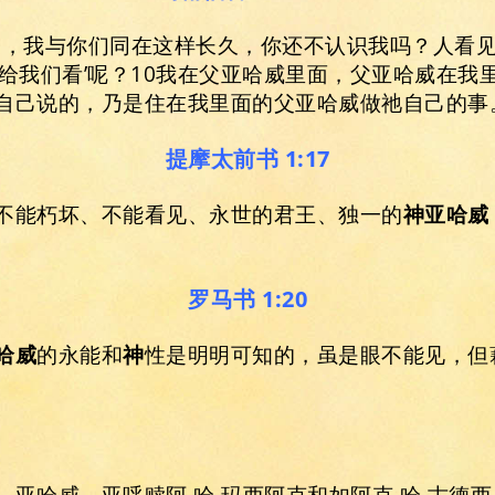
力，我与你们同在这样长久，你还不认识我吗？人看
显给我们看’呢？10我在父亚哈威里面，父亚哈威在我
自己说的，乃是住在我里面的父亚哈威做祂自己的事
提摩太前书 1:17
不能朽坏、不能看见、永世的君王、独一的
神亚哈威
罗马书 1:20
哈威
的永能和
神
性是明明可知的，虽是眼不能见，但
，亚哈威，亚呼赎阿.哈.玛西阿克和如阿克.哈.古德