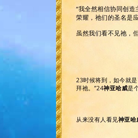
“我全然相信协同创造
荣耀，祂们的圣名是
虽然我们看不见祂，
23时候将到，如今就
拜祂。”24
神
亚哈威
是
从来没有人看见
神亚哈