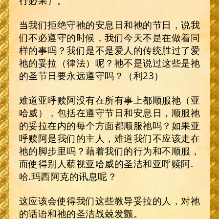
行必果）。
当我们拒绝守祂的安息日和祂的节日，说我
们不必遵守的时候，我们今天不是在做着同
样的事吗？我们是不是爱人的传统胜过了爱
祂的妥拉（律法）呢？祂不是说过这些是祂
的圣节日要永远遵守吗？（利23）
难道亚呼赎阿没有在所有事上都顺服祂（亚
哈威），包括在遵守节日和安息日，顺服祂
的妥拉在内的每个方面都顺服祂吗？如果亚
呼赎阿是我们的主人，难道我们不应该走在
祂的脚步里吗？藉着我们的行为和不顺服，
而使得别人藐视亚哈威的圣洁和亚呼赎阿.
哈.玛西阿克的讯息呢？
这应该会使得我们这些教导妥拉的人，对祂
的话语和祂的圣洁战兢发颤。