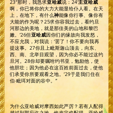
23“那时，我恳求
亚哈威
说：24‘
主亚哈威
啊，你已将你的大力大能显给仆人看。在天
上，在地下，有什么
神
能像你行事、像你有
大能的作为呢？25求你容我过去，看约旦
河那边的美地，就是那佳美的山地和黎巴
嫩。’26但
亚哈威
因你们的缘故向我发怒，
不应允我，对我说：‘罢了！你不要向我再
提这事。27你且上毗斯迦山顶去，向东、
西、南、北举目观望，因为你必不能过这约
旦河。28你却要嘱咐约书亚，勉励他，使
他胆壮；因为他必在这百姓前面过去，使他
们承受你所要观看之地。’29于是我们住在
伯‧毗珥对面的谷中。”
为什么亚哈威对摩西如此严厉？若有人配得
越过到那应许之地，他肯定也配得。亚哈威