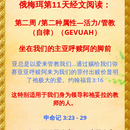
俄梅珥第11天经文阅读：
第二周 /第二种属性—活力/管教
（自律）（
GEVUAH）
坐在我们的主亚呼赎阿的脚前
亚总是以爱来管教我们...通过赐给我们弥
赛亚亚呼赎阿来为我们的罪付出赎价显明
了祂极大的爱。约翰福音3:16
这特别适用于我们身为领导和祂妥拉的教
师的人。
申命记 3:23 - 29