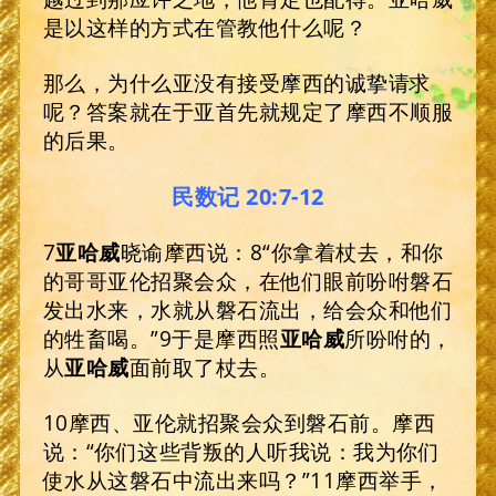
是以这样的方式在管教他什么呢？
那么，为什么亚没有接受摩西的诚挚请求
呢？答案就在于亚首先就规定了摩西不顺服
的后果。
民数记 20:7-12
7
亚哈威
晓谕摩西说：8“你拿着杖去，和你
的哥哥亚伦招聚会众，在他们眼前吩咐磐石
发出水来，水就从磐石流出，给会众和他们
的牲畜喝。”9于是摩西照
亚哈威
所吩咐的，
从
亚哈威
面前取了杖去。
10摩西、亚伦就招聚会众到磐石前。摩西
说：“你们这些背叛的人听我说：我为你们
使水从这磐石中流出来吗？”11摩西举手，