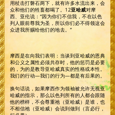
用杖击打磐石两下，就有许多水流出来，会
众和他们的牲畜都喝了。12
亚哈威
对摩
西、亚伦说：“因为你们不信我，不在以色
列人眼前尊我为圣，所以你们必不得领这会
众进我所赐给他们的地去。”
摩西是在向我们表明：当谈到亚哈威的恩典
和公义之属性必须共存时，他的惩罚是必要
的，为的是教导亚哈威真实的性格或本性。
我们的行动—我们的行为—都是有后果的。
换句话说，如果摩西作为领袖被允许无视亚
哈威的指示，那么以色列所有的人都会跟随
他的榜样，不会尊重祂（亚哈威）是谁，也
不相信祂（亚哈威）会说到做到（言必行，