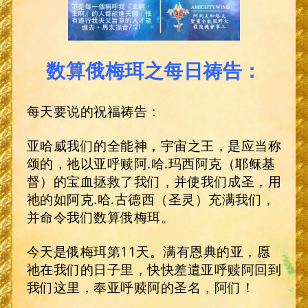
数算俄梅珥之每日祷告：
每天要说的祝福祷告：
亚哈威我们的全能神，宇宙之王，是应当称
颂的，祂以亚呼赎阿.哈.玛西阿克（耶稣基
督）的宝血拯救了我们，并使我们成圣，用
祂的如阿克.哈.古德西（圣灵）充满我们，
并命令我们数算俄梅珥。
今天是俄梅珥第11天。满有恩典的亚，愿
祂在我们的日子里，快快差遣亚呼赎阿回到
我们这里，奉亚呼赎阿的圣名，阿们！