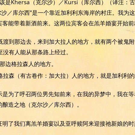
应该是Khersa（克尔沙）／Kursi（库尔西）（译注：
，“克尔沙／库尔西”是一个靠近加利利东海岸的村庄。我
宾客能带着新酒前来。这两位宾客会在羔羊婚宴开始前
赎阿既渡到那边去，来到加大拉人的地方，就有两个被鬼
至没有人能从那条路上经过。
海那边格拉森人的地方。
到了格拉森（有古卷作：加大拉）人的地方，就是加利利
示是为了呼召两位男先知前来，在我的异梦中，我在等
的酿造之地（克尔沙／库尔西）。
证明了我们离羔羊婚宴以及亚呼赎阿来迎接祂新娘的时