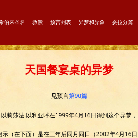
希伯来圣名
救赎
预言列表
异梦和异象
妥拉分篇
天国餐宴桌的异梦
见预言
第90篇
以莉莎法.以利亚呼在1999年4月16日得到这个异梦，
示（在下面）是在三年后同月同日（2002年4月16