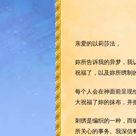
亲爱的以莉莎法，
妳所告诉我的异梦，我
祝福了，以及妳所绣制的
每个人会在神面前呈现
大祝福了妳的抹布，并
刺绣是编织的一种，而
所关心的事务。我深信餐