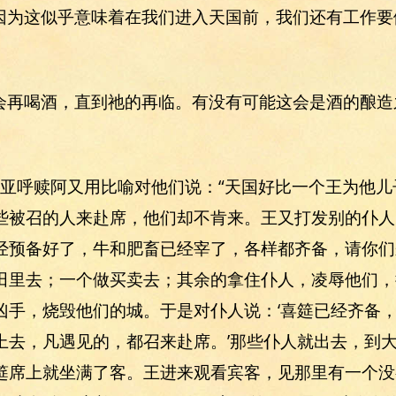
因为这似乎意味着在我们进入天国前，我们还有工作要
会再喝酒，直到祂的再临。有没有可能这会是酒的酿造
14 亚呼赎阿又用比喻对他们说：“天国好比一个王为他
些被召的人来赴席，他们却不肯来。王又打发别的仆人
经预备好了，牛和肥畜已经宰了，各样都齐备，请你们
田里去；一个做买卖去；其余的拿住仆人，凌辱他们，
凶手，烧毁他们的城。于是对仆人说：‘喜筵已经齐备
上去，凡遇见的，都召来赴席。’那些仆人就出去，到
筵席上就坐满了客。王进来观看宾客，见那里有一个没