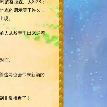
古时的格拉森。太8:28；
为这地点的启示等了许久，
出现。
附的人从坟茔里出来迎着
的对面。
着这两位会带来新酒的
刻非常接近了！