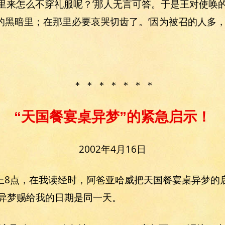
这里来怎么不穿礼服呢？’那人无言可答。于是王对使唤
的黑暗里；在那里必要哀哭切齿了。’因为被召的人多，
＊ ＊ ＊ ＊ ＊ ＊ ＊
“天国餐宴桌异梦”的紧急启示！
2002年4月16日
的晚上8点，在我读经时，阿爸亚哈威把天国餐宴桌异梦
把异梦赐给我的日期是同一天。