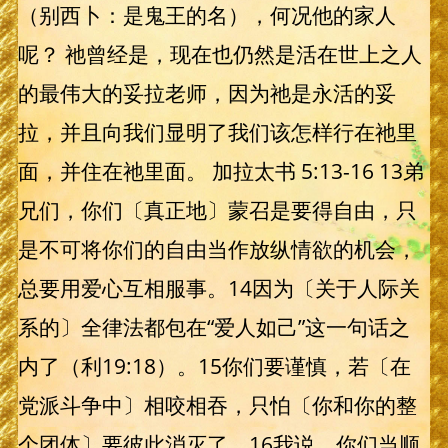
（别西卜：是鬼王的名），何况他的家人
呢？ 祂曾经是，现在也仍然是活在世上之人
的最伟大的妥拉老师，因为祂是永活的妥
拉，并且向我们显明了我们该怎样行在祂里
面，并住在祂里面。 加拉太书 5:13-16 13弟
兄们，你们〔真正地〕蒙召是要得自由，只
是不可将你们的自由当作放纵情欲的机会，
总要用爱心互相服事。14因为〔关于人际关
系的〕全律法都包在“爱人如己”这一句话之
内了（利19:18）。15你们要谨慎，若〔在
党派斗争中〕相咬相吞，只怕〔你和你的整
个团体〕要彼此消灭了。16我说，你们当顺