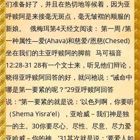
们准备好了，并且在热切地等候着，因为亚
呼赎阿是来接毫无斑点，毫无皱褶的顺服的
新娘。 俄梅珥第4天经文阅读： 第一周 /第
一种属性—爱(Ahava)和慈爱/恩慈(Chesed)
坐在我们的主亚呼赎阿的脚前 马可福音
12:28-31 28有一个文士来，听见他们辩论，
晓得亚呼赎阿回答的好，就问祂说：“诫命中
哪是第一要紧的呢？”29亚呼赎阿回答
说：“第一要紧的就是说：‘以色列啊，你要听
（Shema Yisra’el），亚哈威－我们神是独
一的主。30你要尽心、尽性、尽意、尽力爱
亚哈威－你的神。’31其次就是说：‘要爱人如