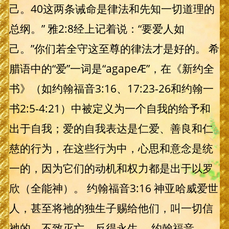
己。40这两条诫命是律法和先知一切道理的
总纲。” 雅2:8经上记着说：“要爱人如
己。”你们若全守这至尊的律法才是好的。 希
腊语中的“爱”一词是“agapeÆ”，在《新约全
书》（如约翰福音3:16、17:23-26和约翰一
书2:5-4:21）中被定义为一个自我的给予和
出于自我；爱的自我表达是仁爱、善良和仁
慈的行为，在这些行为中，心思和意念是统
一的，因为它们的动机和权力都是出于以罗
欣（全能神）。 约翰福音3:16 神亚哈威爱世
人，甚至将祂的独生子赐给他们，叫一切信
祂的，不致灭亡，反得永生。 约翰福音