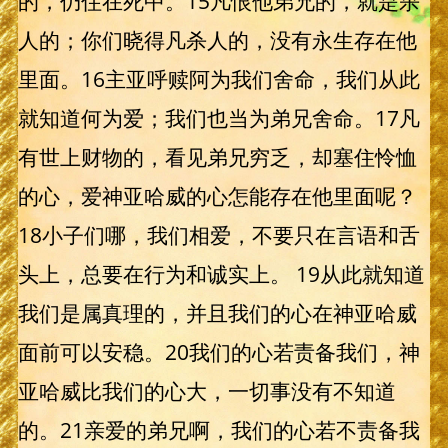
的，仍住在死中。15凡恨他弟兄的，就是杀
人的；你们晓得凡杀人的，没有永生存在他
里面。16主亚呼赎阿为我们舍命，我们从此
就知道何为爱；我们也当为弟兄舍命。17凡
有世上财物的，看见弟兄穷乏，却塞住怜恤
的心，爱神亚哈威的心怎能存在他里面呢？
18小子们哪，我们相爱，不要只在言语和舌
头上，总要在行为和诚实上。 19从此就知道
我们是属真理的，并且我们的心在神亚哈威
面前可以安稳。20我们的心若责备我们，神
亚哈威比我们的心大，一切事没有不知道
的。21亲爱的弟兄啊，我们的心若不责备我