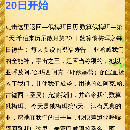
20日开始
点击这里返回—俄梅珥日历 数算俄梅珥—第
5天 希伯来历尼散月第20日 数算俄梅珥之每
日祷告： 每天要说的祝福祷告： 亚哈威我们
的全能神，宇宙之王，是应当称颂的，祂以
亚呼赎阿.哈.玛西阿克（耶稣基督）的宝血拯
救了我们，并使我们成圣，用祂的如阿克.哈.
古德西（圣灵）充满我们，并命令我们数算
俄梅珥。 今天是俄梅珥第5天。 满有恩典的
亚，愿祂在我们的日子里，快快差遣亚呼赎
阿回到我们这里，奉亚呼赎阿的圣名，阿