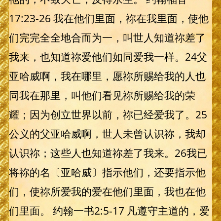
17:23-26 我在他们里面，祢在我里面，使他
们完完全全地合而为一，叫世人知道祢差了
我来，也知道祢爱他们如同爱我一样。24父
亚哈威啊，我在哪里，愿祢所赐给我的人也
同我在那里，叫他们看见祢所赐给我的荣
耀；因为创立世界以前，祢已经爱我了。25
公义的父亚哈威啊，世人未曾认识祢，我却
认识祢；这些人也知道祢差了我来。26我已
将祢的名〔亚哈威〕指示他们，还要指示他
们，使祢所爱我的爱在他们里面，我也在他
们里面。 约翰一书2:5-17 凡遵守主道的，爱