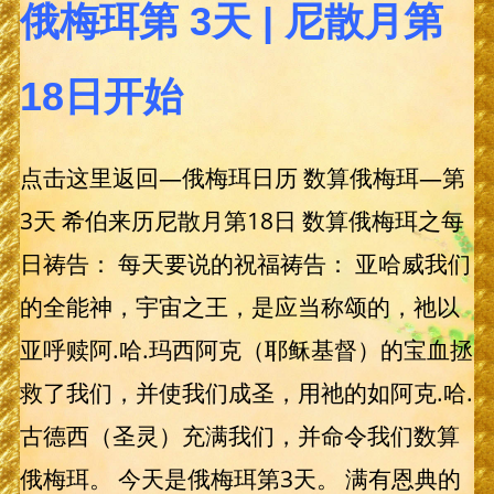
俄梅珥第 3天 | 尼散月第
18日开始
点击这里返回—俄梅珥日历 数算俄梅珥—第
3天 希伯来历尼散月第18日 数算俄梅珥之每
日祷告： 每天要说的祝福祷告： 亚哈威我们
的全能神，宇宙之王，是应当称颂的，祂以
亚呼赎阿.哈.玛西阿克（耶稣基督）的宝血拯
救了我们，并使我们成圣，用祂的如阿克.哈.
古德西（圣灵）充满我们，并命令我们数算
俄梅珥。 今天是俄梅珥第3天。 满有恩典的