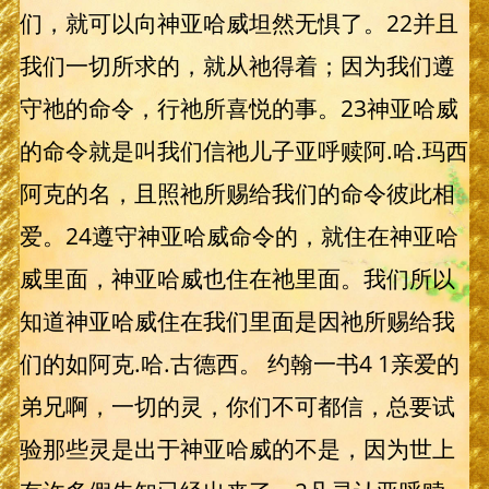
们，就可以向神亚哈威坦然无惧了。22并且
我们一切所求的，就从祂得着；因为我们遵
守祂的命令，行祂所喜悦的事。23神亚哈威
的命令就是叫我们信祂儿子亚呼赎阿.哈.玛西
阿克的名，且照祂所赐给我们的命令彼此相
爱。24遵守神亚哈威命令的，就住在神亚哈
威里面，神亚哈威也住在祂里面。我们所以
知道神亚哈威住在我们里面是因祂所赐给我
们的如阿克.哈.古德西。 约翰一书4 1亲爱的
弟兄啊，一切的灵，你们不可都信，总要试
验那些灵是出于神亚哈威的不是，因为世上