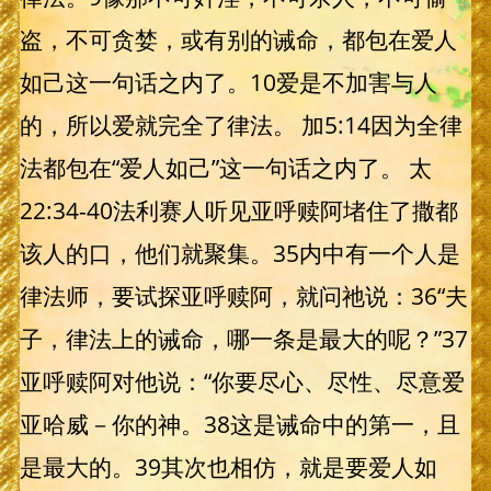
盗，不可贪婪，或有别的诫命，都包在爱人
如己这一句话之内了。10爱是不加害与人
的，所以爱就完全了律法。 加5:14因为全律
法都包在“爱人如己”这一句话之内了。 太
22:34-40法利赛人听见亚呼赎阿堵住了撒都
该人的口，他们就聚集。35内中有一个人是
律法师，要试探亚呼赎阿，就问祂说：36“夫
子，律法上的诫命，哪一条是最大的呢？”37
亚呼赎阿对他说：“你要尽心、尽性、尽意爱
亚哈威－你的神。38这是诫命中的第一，且
是最大的。39其次也相仿，就是要爱人如