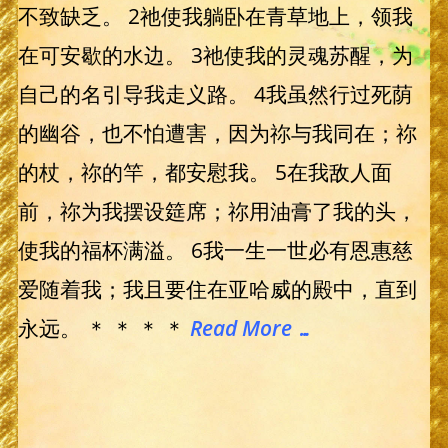
不致缺乏。 2祂使我躺卧在青草地上，领我
在可安歇的水边。 3祂使我的灵魂苏醒，为
自己的名引导我走义路。 4我虽然行过死荫
的幽谷，也不怕遭害，因为祢与我同在；祢
的杖，祢的竿，都安慰我。 5在我敌人面
前，祢为我摆设筵席；祢用油膏了我的头，
使我的福杯满溢。 6我一生一世必有恩惠慈
爱随着我；我且要住在亚哈威的殿中，直到
永远。 ＊ ＊ ＊ ＊
Read More …