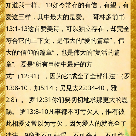
知道我一样。 13如今常存的有信，有望，有
爱这三样，其中最大的是爱。 哥林多前书
13:1-13这首赞美诗，可以独立存在，却完全
符合它的上下文，是伟大的“爱的篇章”，伟
大的“信仰的篇章”，也是伟大的“复活的篇
章”。爱是“所有事物中最好的方
式”（12:31），因为它“成全了全部律法”（罗
13:8-10，加5:14；另见太22:34-40，雅
2:8）。 罗12:31你们要切切地求那更大的恩
赐。 罗13:8-10凡事都不可亏欠人，惟有彼
此相爱要常以为亏欠，因为爱人的就完全了
律法。9像那不可奸淫，不可杀人，不可偷