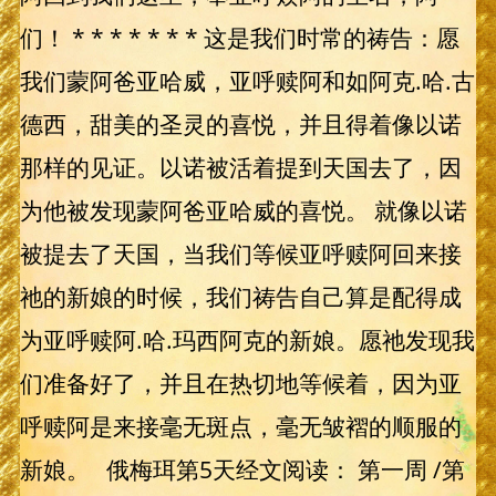
们！ * * * * * * * 这是我们时常的祷告：愿
我们蒙阿爸亚哈威，亚呼赎阿和如阿克.哈.古
德西，甜美的圣灵的喜悦，并且得着像以诺
那样的见证。以诺被活着提到天国去了，因
为他被发现蒙阿爸亚哈威的喜悦。 就像以诺
被提去了天国，当我们等候亚呼赎阿回来接
祂的新娘的时候，我们祷告自己算是配得成
为亚呼赎阿.哈.玛西阿克的新娘。愿祂发现我
们准备好了，并且在热切地等候着，因为亚
呼赎阿是来接毫无斑点，毫无皱褶的顺服的
新娘。 俄梅珥第5天经文阅读： 第一周 /第