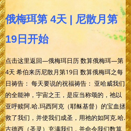
俄梅珥第 4天 | 尼散月第
19日开始
点击这里返回—俄梅珥日历 数算俄梅珥—第
4天 希伯来历尼散月第19日 数算俄梅珥之每
日祷告： 每天要说的祝福祷告： 亚哈威我们
的全能神，宇宙之王，是应当称颂的，祂以
亚呼赎阿.哈.玛西阿克（耶稣基督）的宝血拯
救了我们，并使我们成圣，用祂的如阿克.哈.
古德西（圣灵）充满我们，并命令我们数算