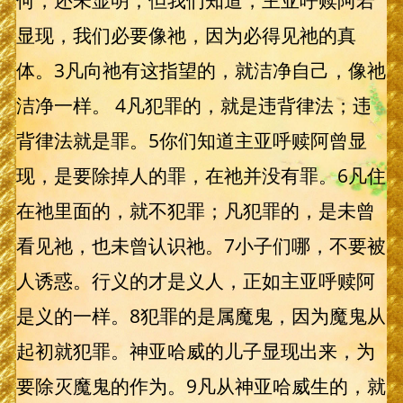
何，还未显明；但我们知道，主亚呼赎阿若
显现，我们必要像祂，因为必得见祂的真
体。3凡向祂有这指望的，就洁净自己，像祂
洁净一样。 4凡犯罪的，就是违背律法；违
背律法就是罪。5你们知道主亚呼赎阿曾显
现，是要除掉人的罪，在祂并没有罪。6凡住
在祂里面的，就不犯罪；凡犯罪的，是未曾
看见祂，也未曾认识祂。7小子们哪，不要被
人诱惑。行义的才是义人，正如主亚呼赎阿
是义的一样。8犯罪的是属魔鬼，因为魔鬼从
起初就犯罪。神亚哈威的儿子显现出来，为
要除灭魔鬼的作为。9凡从神亚哈威生的，就