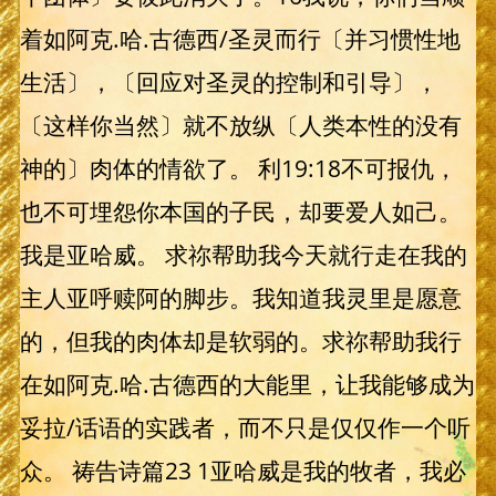
着如阿克.哈.古德西/圣灵而行〔并习惯性地
生活〕，〔回应对圣灵的控制和引导〕，
〔这样你当然〕就不放纵〔人类本性的没有
神的〕肉体的情欲了。 利19:18不可报仇，
也不可埋怨你本国的子民，却要爱人如己。
我是亚哈威。 求祢帮助我今天就行走在我的
主人亚呼赎阿的脚步。我知道我灵里是愿意
的，但我的肉体却是软弱的。求祢帮助我行
在如阿克.哈.古德西的大能里，让我能够成为
妥拉/话语的实践者，而不只是仅仅作一个听
众。 祷告诗篇23 1亚哈威是我的牧者，我必