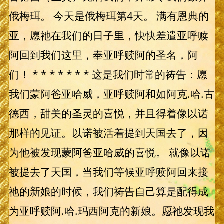
俄梅珥。 今天是俄梅珥第4天。 满有恩典的
亚，愿祂在我们的日子里，快快差遣亚呼赎
阿回到我们这里，奉亚呼赎阿的圣名，阿
们！ * * * * * * * 这是我们时常的祷告：愿
我们蒙阿爸亚哈威，亚呼赎阿和如阿克.哈.古
德西，甜美的圣灵的喜悦，并且得着像以诺
那样的见证。以诺被活着提到天国去了，因
为他被发现蒙阿爸亚哈威的喜悦。 就像以诺
被提去了天国，当我们等候亚呼赎阿回来接
祂的新娘的时候，我们祷告自己算是配得成
为亚呼赎阿.哈.玛西阿克的新娘。愿祂发现我