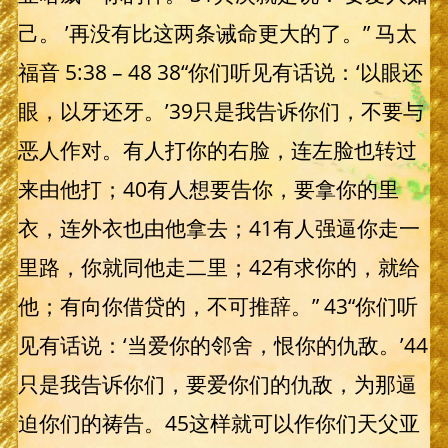
己。 ’再没有比这两条诫命更大的了。” 马太
福音 5:38 – 48 38“你们听见有话说：‘以眼还
眼，以牙还牙。’39只是我告诉你们，不要与
恶人作对。有人打你的右脸，连左脸也转过
来由他打；40有人想要告你，要拿你的里
衣，连外衣也由他拿去；41有人强逼你走一
里路，你就同他走二里；42有求你的，就给
他；有向你借贷的，不可推辞。” 43“你们听
见有话说：‘当爱你的邻舍，恨你的仇敌。’44
只是我告诉你们，要爱你们的仇敌，为那逼
迫你们的祷告。45这样就可以作你们天父亚