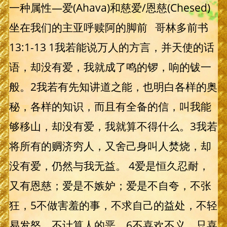
一种属性—爱(Ahava)和慈爱/恩慈(Chesed)
坐在我们的主亚呼赎阿的脚前 哥林多前书
13:1-13 1我若能说万人的方言，并天使的话
语，却没有爱，我就成了鸣的锣，响的钹一
般。2我若有先知讲道之能，也明白各样的奥
秘，各样的知识，而且有全备的信，叫我能
够移山，却没有爱，我就算不得什么。3我若
将所有的赒济穷人，又舍己身叫人焚烧，却
没有爱，仍然与我无益。 4爱是恒久忍耐，
又有恩慈；爱是不嫉妒；爱是不自夸，不张
狂，5不做害羞的事，不求自己的益处，不轻
易发怒，不计算人的恶，6不喜欢不义，只喜