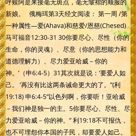
呼赎阿是来接毫无斑点，毫无皱褶的顺服的
新娘。 俄梅珥第3天经文阅读： 第一周 /第
一种属性—爱(Ahava)和慈爱/恩慈(Chesed)
马可福音12:30-31 30你要尽心、尽性（你的
生命，你的灵魂）、尽意（你的思想能力和
道德理解力）、尽力爱亚哈威－你的
神。’（申6:4-5）31其次就是说：‘要爱人如
己。 ’再没有比这两条诫命更大的了。”(利
19:18) 申6:4-5“以色列啊，你要听！亚哈威
－我们神是独一的主。5你要尽心、尽性、尽
力爱亚哈威－你的神。” 利19:18不可报仇，
也不可埋怨你本国的子民，却要爱人如己。