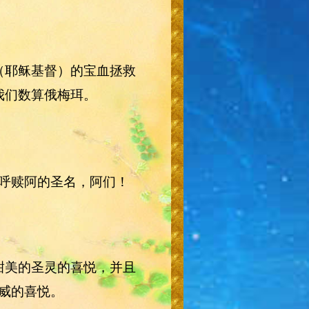
（耶稣基督）的宝血拯救
我们数算俄梅珥。
呼赎阿的圣名，阿们！
甜美的圣灵的喜悦，并且
威的喜悦。