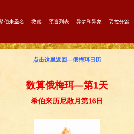
希伯来圣名
救赎
预言列表
异梦和异象
妥拉分篇
点击这里返回—俄梅珥日历
数算俄梅珥—第1天
希伯来历尼散月第16日