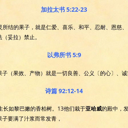
加拉太书 5:22-23
/圣灵所结的果子，就是仁爱、喜乐、和平、忍耐、恩慈、
法（妥拉）禁止。
以弗所书 5:9
果子（果效、产物）就是一切良善、公义〔的心〕、诚
诗篇 92:12-14
生长如黎巴嫩的香柏树。13他们栽于
亚哈威
的殿中，
果子要满了汁浆而常发青，