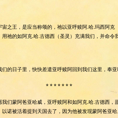
宇宙之王，是应当称颂的，祂以亚呼赎阿.哈.玛西阿克
，用祂的如阿克.哈.古德西（圣灵）充满我们，并命令
我们的日子里，快快差遣亚呼赎阿回到我们这里，奉亚
* * * * * * *
愿我们蒙阿爸亚哈威，亚呼赎阿和如阿克.哈.古德西，
。以诺被活着提到天国去了，因为他被发现蒙阿爸亚哈