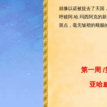
就像以诺被提去了天国
呼赎阿.哈.玛西阿克
斑点，毫无皱褶的顺服
第一周
/
亚哈