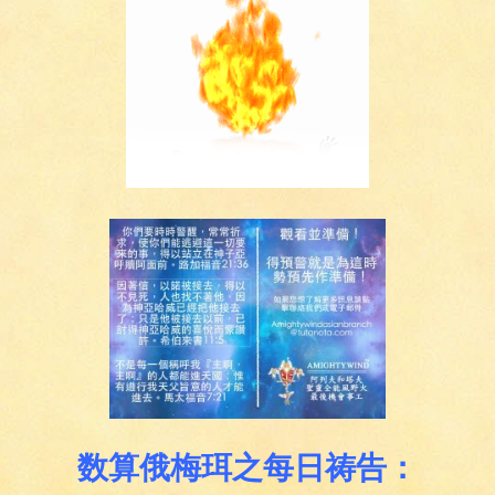
数算俄梅珥之每日祷告：