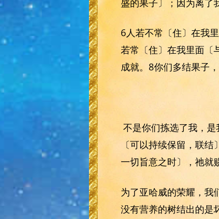
盛的果子〕；因为离了
6人若不常〔住〕在我
若常〔住〕在我里面〔
成就。8你们多结果子
不是你们拣选了我，是
〔可以持续保留，联结
一切旨意之时〕，祂就
为了亚哈威的荣耀，我们
没有营养的树结出的是