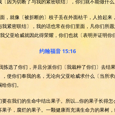
我〔因为切断了与我的紧密联结〕，你们就不能做什么
里面，就像〔被折断的〕枝子丢在外面枯干，人拾起来
与我紧密联结〕，我的话也常在你们里面，凡你们所愿
，我父亚哈威就因此得荣耀，你们也就〔表明并证明你
约翰福音 15:16
我拣选了你们，并且分派你们〔我栽种了你们〕去结
〕，使你们奉我的名，无论向父亚哈威求什么〔当所求
赐给你们。
要在我们的生命中结出果子。所以...你的果子长得
坏果子，腐烂的果子。一颗健康而充满生命力的果树，