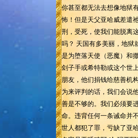
你甚至都无法去想像地狱有
怖！但是天父亚哈威差遣祂
刑，受死，使我们能脱离
吗？ 天国有多美丽，地狱
是为堕落天使（恶魔）和
刽子手或希特勒或这个世
朋友，他们捐钱给慈善机
为来评判的话，我们会说他
善是不够的。我们必须要
命。违背任何一条诫命并
世人都犯了罪，亏缺了亚