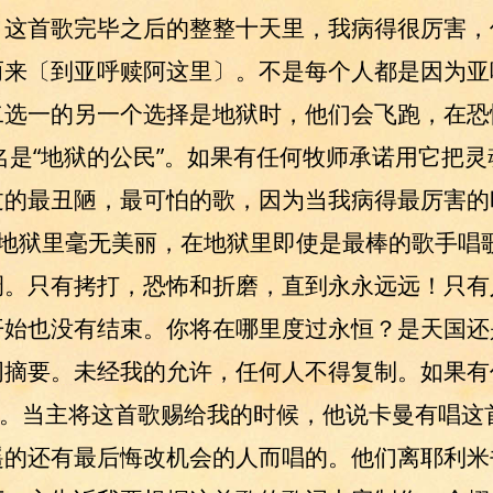
这首歌完毕之后的整整十天里，我病得很厉害，但
而来〔到亚呼赎阿这里〕。不是每个人都是因为亚
选一的另一个选择是地狱时，他们会飞跑，在恐
名是“地狱的公民”。如果有任何牧师承诺用它把
过的最丑陋，最可怕的歌，因为当我病得最厉害的
！地狱里毫无美丽，在地狱里即使是最棒的歌手唱
调。只有拷打，恐怖和折磨，直到永永远远！只有
始也没有结束。你将在哪里度过永恒？是天国还
词摘要。未经我的允许，任何人不得复制。如果有
首歌。当主将这首歌赐给我的时候，他说卡曼有唱
的还有最后悔改机会的人而唱的。他们离耶利米书6