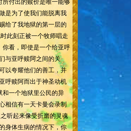
时所付出的赎价是唯一能够
做是为了使我们能脱离我
赐给了我地狱的第一层的
此时此刻正被一个牧师唱走
。你看，即使是一个给亚呼
们与亚呼赎阿之间的关
可以夸耀他们的善工，并
亚呼赎阿而出于神圣动机
狱和一个地狱里公民的异
心相信有一天卡曼会录制
使之听起来像受折磨的灵魂
的身体生病的情况下，你