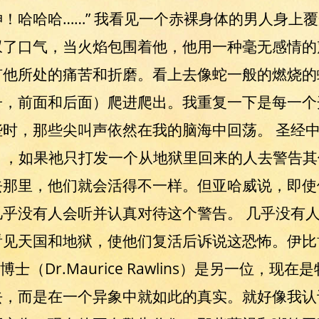
！哈哈哈……” 我看见一个赤裸身体的男人身上
叹了口气，当火焰包围着他，他用一种毫无感情的
有他所处的痛苦和折磨。看上去像蛇一般的燃烧的
子，前面和后面）爬进爬出。我重复一下是每一个
时，那些尖叫声依然在我的脑海中回荡。 圣经
-31），如果祂只打发一个从地狱里回来的人去警告
去那里，他们就会活得不一样。但亚哈威说，即使
乎没有人会听并认真对待这个警告。 几乎没有
见天国和地狱，使他们复活后诉说这恐怖。伊比博士
士（Dr.Maurice Rawlins）是另一位，现
去，而是在一个异象中就如此的真实。就好像我认