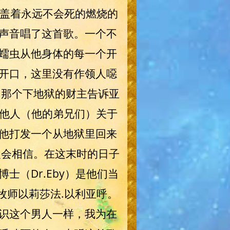
覆盖着永远不会死的燃烧的
声音唱了这首歌。一个不
蠕虫从他身体的每一个开
开口，这里没有作领人噁
中那个下地狱的财主告诉亚
其他人（他的弟兄们）关于
他打发一个从地狱里回来
人会相信。在这末时的日子
（Dr.Eby）是他们当
在是牧师以莉莎法.以利亚呼。
识这个男人一样，我为在