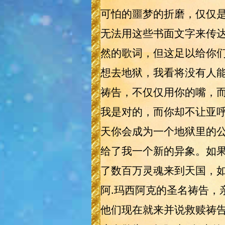
可怕的噩梦的折磨，仅仅是
无法用这些书面文字来传
然的歌词，但这足以给你们
想去地狱，我看将没有人
祷告，不仅仅用你的嘴，
我是对的，而你却不让亚
天你会成为一个地狱里的
给了我一个新的异象。如
了数百万灵魂来到天国，如
阿.玛西阿克的圣名祷告，
他们现在就来并说救赎祷