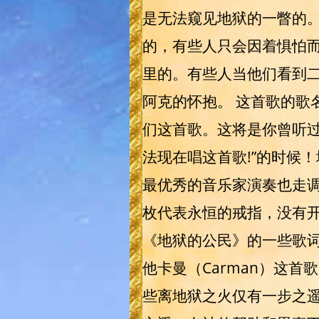
是无法窥见地狱的一瞥的。
的，有些人只会因着惧怕
里的。有些人当他们看到二
阿克的怀抱。 这首歌的歌
们这首歌。这将是你曾听
法现在唱这首歌!”的时候
最优秀的音乐家演奏也走
枚代表永恒的戒指，没有开
《地狱的公民》的一些歌
他卡曼（Carman）这
些离地狱之火仅有一步之遥