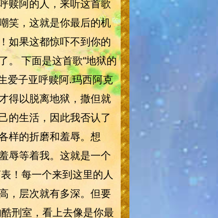
呼赎阿的人，来听这首歌
嘲笑，这就是你最后的机
！如果这都惊吓不到你的
。 下面是这首歌“地狱的
生爱子亚呼赎阿.玛西阿克
才得以脱离地狱，撒但就
己的生活，因此我否认了
各样的折磨和羞辱。想
羞辱等着我。这就是一个
言表！每一个来到这里的人
高，层次就有多深。但要
的酷刑室，看上去像是你最