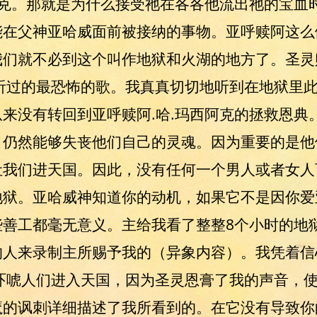
阿克。那就是为什么接受祂在各各他流出祂的宝血
能在父神亚哈威面前被接纳的事物。亚呼赎阿这么
我们就不必到这个叫作地狱和火湖的地方了。圣灵
听过的最恐怖的歌。我真真切切地听到在地狱里
来没有转回到亚呼赎阿.哈.玛西阿克的拯救恩典
，仍然能够失丧他们自己的灵魂。因为重要的是他
让我们进天国。因此，没有任何一个男人或者女人
地狱。亚哈威神知道你的动机，如果它不是因你爱
些善工都毫无意义。主给我看了整整8个小时的地
的人来录制主所赐予我的（异象内容）。我凭着信
吓唬人们进入天国，因为圣灵恩膏了我的声音，
魔的讽刺详细描述了我所看到的。在它没有导致你