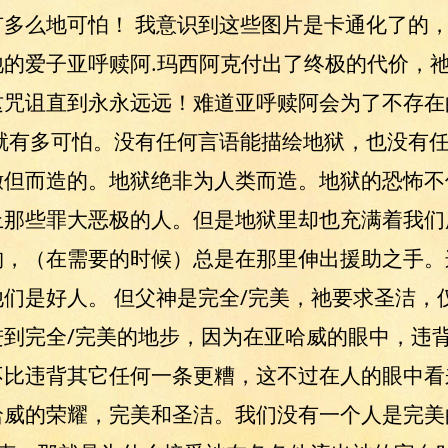
多么地可怕！ 我意识到这些图片是卡通化了的
的爱子亚呼赎阿.玛西阿克付出了终极的代价，
这咒诅直到永永远远！难道亚呼赎阿会为了不存在
就有多可怕。没有任何言语能描绘地狱，也没有
撒但而造的。地狱绝非为人类而造。地狱的恐怖不
上那些罪大恶极的人。但是地狱里却也充满着我们
构，（在需要的时候）总是在那里伸出援助之手。
们是好人。 但父神是完全/完美，祂要求圣洁，
进到完全/完美的地步，因为在亚哈威的眼中，违
不比违背其它任何一条更糟，这不过在人的眼中看
哈威的荣耀，完美和圣洁。我们没有一个人是完美