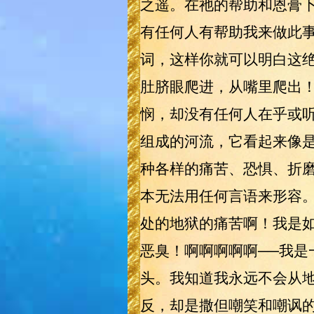
之遥。在祂的帮助和恩膏
有任何人有帮助我来做此
词，这样你就可以明白这绝
肚脐眼爬进，从嘴里爬出
悯，却没有任何人在乎或
组成的河流，它看起来像
种各样的痛苦、恐惧、折磨
本无法用任何言语来形容
处的地狱的痛苦啊！我是
恶臭！啊啊啊啊啊──我是
头。我知道我永远不会从
反，却是撒但嘲笑和嘲讽