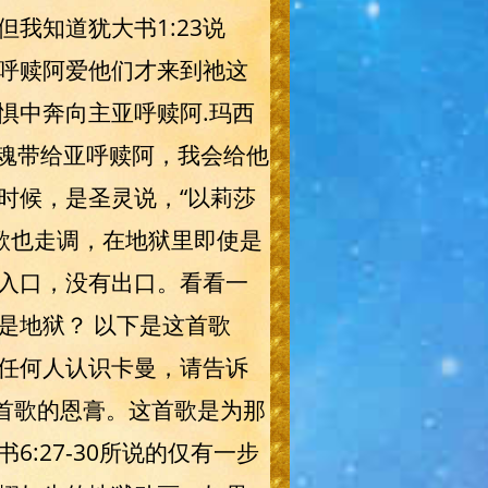
我知道犹大书1:23说
呼赎阿爱他们才来到祂这
惧中奔向主亚呼赎阿.玛西
灵魂带给亚呼赎阿，我会给他
时候，是圣灵说，“以莉莎
歌也走调，在地狱里即使是
入口，没有出口。看看一
是地狱？ 以下是这首歌
任何人认识卡曼，请告诉
这首歌的恩膏。这首歌是为那
:27-30所说的仅有一步