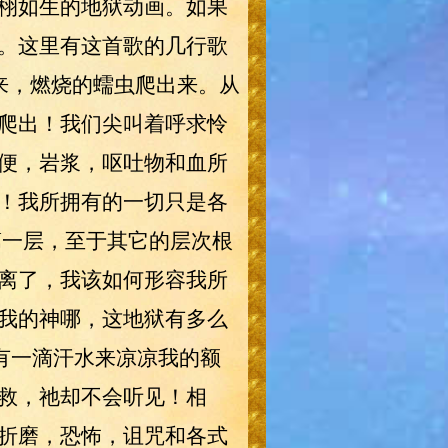
栩如生的地狱动画。如果
。这里有这首歌的几行歌
来，燃烧的蠕虫爬出来。从
爬出！我们尖叫着呼求怜
便，岩浆，呕吐物和血所
！我所拥有的一切只是各
第一层，至于其它的层次根
离了，我该如何形容我所
我的神哪，这地狱有多么
有一滴汗水来凉凉我的额
救，祂却不会听见！相
折磨，恐怖，诅咒和各式