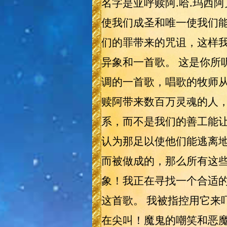
名字是亚呼赎阿.哈.玛西
使我们成圣和唯一使我们
们的罪带来的咒诅，这样
异象和一首歌。 这是你所
调的一首歌，唱歌的牧师从
赎阿带来数百万灵魂的人
系，而不是我们的善工能
认为那足以使他们能逃离
而被做成的，那么所有这
象！我正在寻找一个合适
这首歌。 我被指控用它来
在尖叫！魔鬼的嘲笑和恶