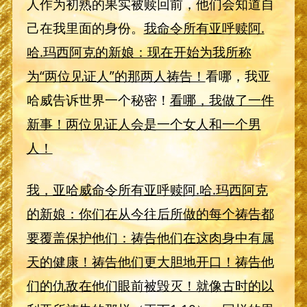
人作为初熟的果实被赎回前，他们会知道自
己在我里面的身份。
我命令所有亚呼赎阿.
哈.玛西阿克的新娘：现在开始为我所称
为“两位见证人”的那两人祷告！
看哪，我亚
哈威告诉世界一个秘密！
看哪，我做了一件
新事！两位见证人会是一个女人和一个男
人！
我，亚哈威命令所有亚呼赎阿.哈.玛西阿克
的新娘：你们在从今往后所做的每个祷告都
要覆盖保护他们：祷告他们在这肉身中有属
天的健康！祷告他们更大胆地开口！祷告他
们的仇敌在他们眼前被毁灭！就像古时的以