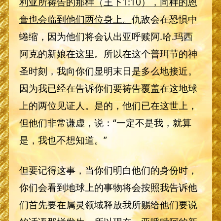
利亚所祷告的那样（王下1:10），同样的恩
膏也会临到他们两位身上。
仇敌会在恐惧中
蜷缩，因为他们将会认出亚呼赎阿.哈.玛西
阿克的新娘在这里。所以在这个普珥节的神
圣时刻，我向你们显明末日是多么地接近。
因为我已经在告诉你们要祷告覆盖在这地球
上的两位见证人。是的，他们已在这世上，
但他们非常谦虚，说：“一定不是我，就算
是，我也不想知道。”
但要记得这事，当你们明白他们的身份时，
你们会看到地球上的事物将会按照我告诉他
们首先要在属灵领域释放我所赐给他们要说