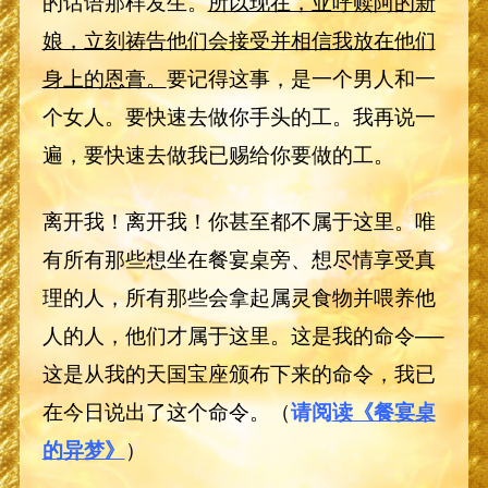
的话语那样发生。
所以现在，亚呼赎阿的新
娘，立刻祷告他们会接受并相信我放在他们
身上的恩膏。
要记得这事，是一个男人和一
个女人。要快速去做你手头的工。我再说一
遍，要快速去做我已赐给你要做的工。
离开我！离开我！你甚至都不属于这里。唯
有所有那些想坐在餐宴桌旁、想尽情享受真
理的人，所有那些会拿起属灵食物并喂养他
人的人，他们才属于这里。这是我的命令──
这是从我的天国宝座颁布下来的命令，我已
在今日说出了这个命令。（
请阅
读《餐宴桌
的异梦》
）