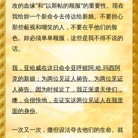
改的血缘”和“以斯帖的顺服”的重要性。现在
我给妳一个新命令去传达给新娘。不要担心
那些藐视和嘲笑的人，不要在乎他们的脸
色。妳必须单单顺服，这些是我不得不说的
话。
我，亚哈威在这日命令亚呼赎阿.哈.玛西阿
克的新娘：为两位见证人祷告。为两位见证
人祷告。因为时候近了，我正派遣天使们，
噢，会很快地，去证实这两位见证人在我里
面的身份
。
一次又一次，撒但设法夺去他们的生命。就