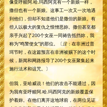
像亚呼赎阿.哈.玛西阿克有一个新娘一样，
撒但也有一个新娘。这事工一次又一次地遇
到他们，但却不知道他们是撒但的新娘。有
些人以极大的复仇之恨憎恶妳。撒但甚至都
亲手兴起了200个女巫一同祷告抵挡妳，我
称为“鸣警使女”的那位。〔
注
：在非洲过普
珥节时，在这篇预言在非洲被赐下的这个时
候，新闻和网路报导了200个女巫聚集起来
施行法术和诅咒。〕
但我，亚哈威说！他们的攻击不能通过，因
为我有亚呼赎阿.哈.玛西阿克的新娘覆盖保
护着妳。在他们离开这地球前，在两位见证