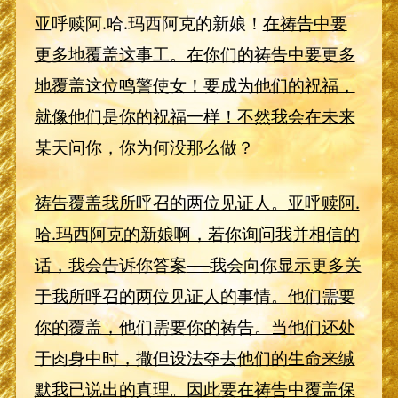
亚呼赎阿.哈.玛西阿克的新娘！
在祷告中要
更多地覆盖这事工。在你们的祷告中要更多
地覆盖这位鸣警使女！要成为他们的祝福，
就像他们是你的祝福一样！不然我会在未来
某天问你，你为何没那么做？
祷告覆盖我所呼召的两位见证人。亚呼赎阿.
哈.玛西阿克的新娘啊，若你询问我并相信的
话，我会告诉你答案
──
我会向你显示更多关
于我所呼召的两位见证人的事情。他们需要
你的覆盖，他们需要你的祷告。当他们还处
于肉身中时，撒但设法夺去他们的生命来缄
默我已说出的真理。因此要在祷告中覆盖保