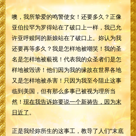
噢，我所挚爱的鸣警使女！还要多久？正像
亚伯拉罕为罗得站在了破口上一样，我已允
许亚呼赎阿的新娘站在了破口上。妳认为我
还要再等多久？我是怎样地被嘲笑！我的圣
名是怎样地被藐视！代表我的众圣者们是怎
样地被毁谤！他们因为我的缘故在世界各地
又是怎样地被杀害！只因为我至今阻止这事
临到美国，但有那么多事已被视为理所当
然！
现在我告诉妳要说一个新祷告，因为末
日近了
。
正是我经妳所生的这事工，教导了人们“末底