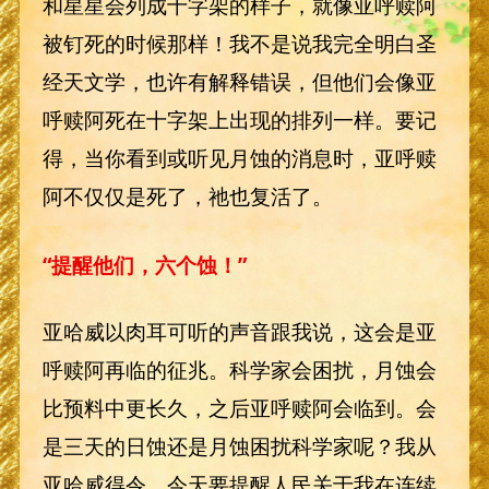
和星星会列成十字架的样子，就像亚呼赎阿
被钉死的时候那样！我不是说我完全明白圣
经天文学，也许有解释错误，但他们会像亚
呼赎阿死在十字架上出现的排列一样。要记
得，当你看到或听见月蚀的消息时，亚呼赎
阿不仅仅是死了，祂也复活了。
“提醒他们，六个蚀！”
亚哈威以肉耳可听的声音跟我说，这会是亚
呼赎阿再临的征兆。科学家会困扰，月蚀会
比预料中更长久，之后亚呼赎阿会临到。会
是三天的日蚀还是月蚀困扰科学家呢？我从
亚哈威得令，今天要提醒人民关于我在连续