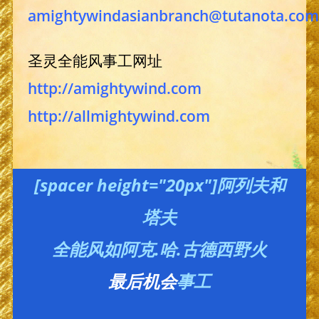
amightywindasianbranch@tutanota.com
圣灵全能风事工网址
http://amightywind.com
http://allmightywind.com
[spacer height="20px"]阿列夫和
塔夫
全能风如阿克.哈.古德西野火
最后机会
事工