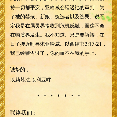
祷一切都平安，亚哈威会延迟祂的审判，为
了祂的婴孩、新娘、拣选者以及选民。说不
定我是在属灵界接收到危机感触，而这不会
在物质界发生。我不知道。只是要祈祷，在
日子接近时寻求亚哈威。以西结书3:17-21，
我已经警告过了，你的血不在我的手上。
诚挚的，
以莉莎法.以利亚呼
＊ ＊ ＊ ＊ ＊ ＊ ＊
联络我们：