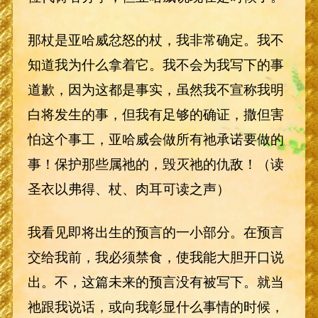
那杖是亚哈威忿怒的杖，我非常确定。我不
知道我为什么拿着它。我不会为我写下的事
道歉，因为这都是事实，虽然我不宣称我明
白将发生的事，但我有足够的确证，撒但害
怕这个事工，亚哈威会做所有祂承诺要做的
事！保护那些属祂的，毁灭祂的仇敌！（读
圣衣以弗得、杖、肉耳可读之声）
我看见即将出生的预言的一小部分。在预言
交给我前，我必须禁食，使我能大胆开口说
出。不，这篇未来的预言没有被写下。就当
祂跟我说话，或向我彰显什么事情的时候，