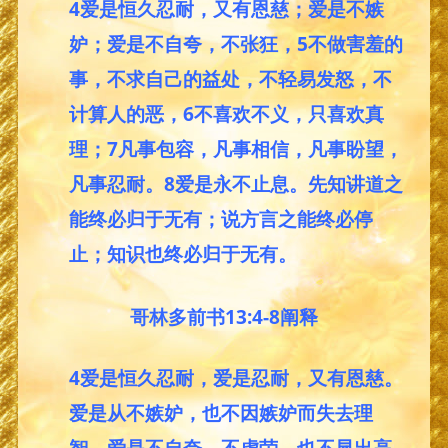
4爱是恒久忍耐，又有恩慈；爱是不嫉
妒；爱是不自夸，不张狂，5不做害羞的
事，不求自己的益处，不轻易发怒，不
计算人的恶，6不喜欢不义，只喜欢真
理；7凡事包容，凡事相信，凡事盼望，
凡事忍耐。8爱是永不止息。先知讲道之
能终必归于无有；说方言之能终必停
止；知识也终必归于无有。
哥林多前书13:4-8阐释
4爱是恒久忍耐，爱是忍耐，又有恩慈。
爱是从不嫉妒，也不因嫉妒而失去理
智，爱是不自夸，不虚荣，也不显出高