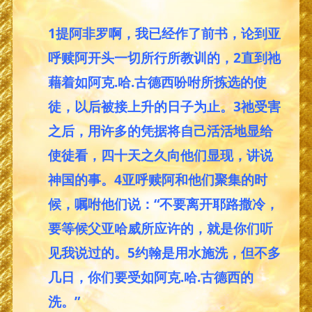
1提阿非罗啊，我已经作了前书，论到亚
呼赎阿开头一切所行所教训的，2直到祂
藉着如阿克.哈.古德西吩咐所拣选的使
徒，以后被接上升的日子为止。3祂受害
之后，用许多的凭据将自己活活地显给
使徒看，四十天之久向他们显现，讲说
神国的事。4亚呼赎阿和他们聚集的时
候，嘱咐他们说：“不要离开耶路撒冷，
要等候父亚哈威所应许的，就是你们听
见我说过的。5约翰是用水施洗，但不多
几日，你们要受如阿克.哈.古德西的
洗。”