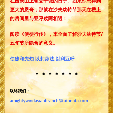
在西奈山上领受十诫的日子。如果你想得到
更大的恩膏，那就在沙夫幼特节那天在楼上
的房间里与亚呼赎阿相遇！
阅读《使徒行传》，来全面了解沙夫幼特节/
五旬节所隐含的意义。
使徒和先知 以莉莎法.以利亚呼
＊ ＊ ＊ ＊ ＊ ＊ ＊
联络我们：
amightywindasianbranch@tutanota.com