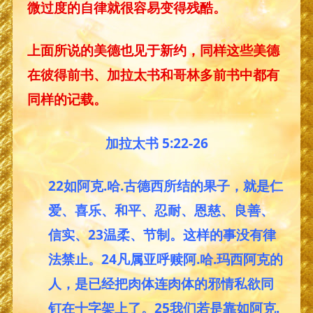
微过度的自律就很容易变得残酷。
上面所说的美德也见于新约，同样这些美德
在彼得前书、加拉太书和哥林多前书中都有
同样的记载。
加拉太书 5:22-26
22如阿克.哈.古德西所结的果子，就是仁
爱、喜乐、和平、忍耐、恩慈、良善、
信实、23温柔、节制。这样的事没有律
法禁止。24凡属亚呼赎阿.哈.玛西阿克的
人，是已经把肉体连肉体的邪情私欲同
钉在十字架上了。25我们若是靠如阿克.