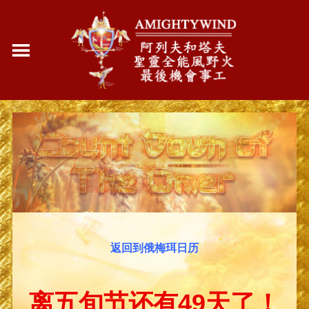
返回到俄梅珥日历
离五旬节还有49天了！