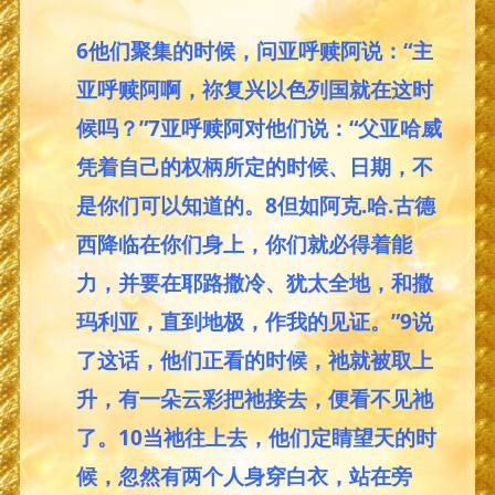
6他们聚集的时候，问亚呼赎阿说：“主
亚呼赎阿啊，祢复兴以色列国就在这时
候吗？”7亚呼赎阿对他们说：“父亚哈威
凭着自己的权柄所定的时候、日期，不
是你们可以知道的。8但如阿克.哈.古德
西降临在你们身上，你们就必得着能
力，并要在耶路撒冷、犹太全地，和撒
玛利亚，直到地极，作我的见证。”9说
了这话，他们正看的时候，祂就被取上
升，有一朵云彩把祂接去，便看不见祂
了。10当祂往上去，他们定睛望天的时
候，忽然有两个人身穿白衣，站在旁