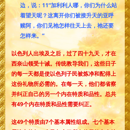
边，说：11“加利利人哪，你们为什么站
着望天呢？这离开你们被接升天的亚呼
赎阿，你们见祂怎样往天上去，祂还要
怎样来。”
以色列人出埃及之后，过了四十九天，才在
西奈山领受十诫。传统教导我们，这些日子
的每一天都是使以色列子民被炼净和配得上
这份礼物所必需的。在每一天，他们都省察
并纠正自己的另一个内在特质和品性。总共
有49个内在特质和品性需要纠正。
这49个特质由7个基本属性组成。七个基本