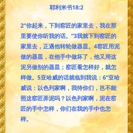
耶利米书18:2
2“你起来，下到窑匠的家里去，我在那
里要使你听我的话。”3我就下到窑匠的
家里去，正遇他转轮做器皿。4窑匠用泥
做的器皿，在他手中做坏了，他又用这
泥另做别的器皿；窑匠看怎样好，就怎
样做。5亚哈威的话就临到我说：6“亚哈
威说：以色列家啊，我待你们，岂不能
照这窑匠弄泥吗？以色列家啊，泥在窑
匠的手中怎样，你们在我的手中也怎
样。