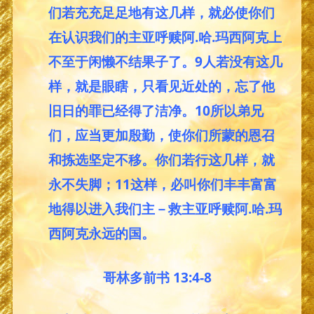
们若充充足足地有这几样，就必使你们
在认识我们的主亚呼赎阿.哈.玛西阿克上
不至于闲懒不结果子了。9人若没有这几
样，就是眼瞎，只看见近处的，忘了他
旧日的罪已经得了洁净。10所以弟兄
们，应当更加殷勤，使你们所蒙的恩召
和拣选坚定不移。你们若行这几样，就
永不失脚；11这样，必叫你们丰丰富富
地得以进入我们主－救主亚呼赎阿.哈.玛
西阿克永远的国。
哥林多前书 13:4-8