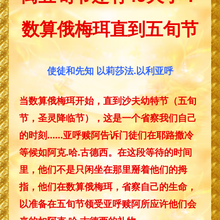
数算俄梅珥直到五旬节
使徒和先知 以莉莎法.以利亚呼
当数算俄梅珥开始，直到沙夫幼特节（五旬
节，圣灵降临节），这是一个省察我们自己
的时刻……亚呼赎阿告诉门徒们在耶路撒冷
等候如阿克.哈.古德西。在这段等待的时间
里，他们不是只闲坐在那里掰着他们的拇
指，他们在数算俄梅珥，省察自己的生命，
以准备在五旬节领受亚呼赎阿所应许他们会