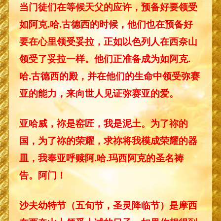
当门徒们在等候天父的应许，预备好要领受
如阿克.哈.古德西的时候，他们也在预备好
要在心里领受妥拉，正如以色列人在西奈山
领受了妥拉一样。他们正准备成为如阿克.
哈.古德西的殿，并在他们的生命中领受弥赛
亚的能力，来向世人见证弥赛亚的爱。
亚哈威，祢是窑匠，我是泥土。为了祢的
国，为了祢的荣耀，求祢将我模成荣耀的器
皿，我奉亚呼赎阿.哈.玛西阿克的圣名祷
告。阿门！
沙夫幼特节（五旬节，圣灵降临节）是摩西