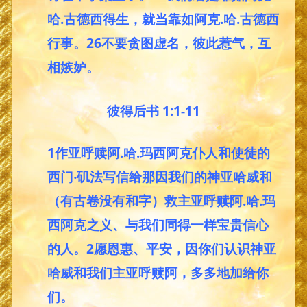
哈.古德西得生，就当靠如阿克.哈.古德西
行事。26不要贪图虚名，彼此惹气，互
相嫉妒。
彼得后书 1:1-11
1作亚呼赎阿.哈.玛西阿克仆人和使徒的
西门‧矶法写信给那因我们的神亚哈威和
（有古卷没有和字）救主亚呼赎阿.哈.玛
西阿克之义、与我们同得一样宝贵信心
的人。2愿恩惠、平安，因你们认识神亚
哈威和我们主亚呼赎阿，多多地加给你
们。