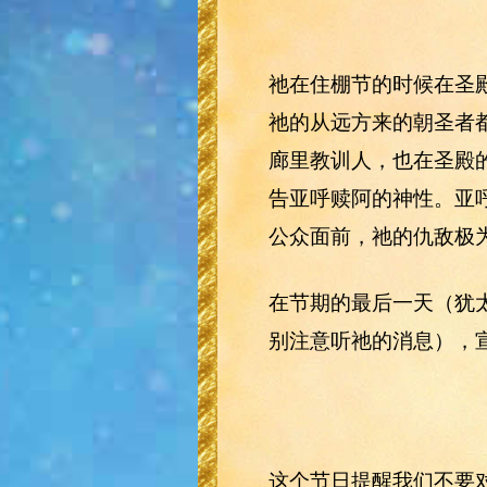
祂在住棚节的时候在圣
祂的从远方来的朝圣者
廊里教训人，也在圣殿
告亚呼赎阿的神性。亚
公众面前，祂的仇敌极
在节期的最后一天（犹
别注意听祂的消息），宣
这个节日提醒我们不要