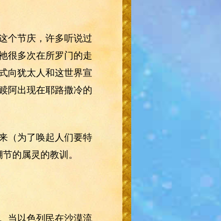
这个节庆，许多听说过
祂很多次在所罗门的走
式向犹太人和这世界宣
赎阿出现在耶路撒冷的
来（为了唤起人们要特
住棚节的属灵的教训。
。当以色列民在沙漠流