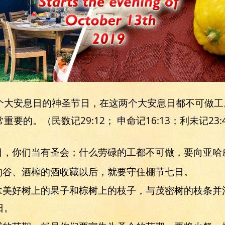
个大安息日的神圣节日，在这两个大安息日都不可做工
的。（民数记29:12； 申命记16:13；利未记23:40
十五日，你们当有圣会；什么劳碌的工都不可做，要向亚
禾场的谷、酒榨的酒收藏以后，就要守住棚节七日。
日要拿美好树上的果子和棕树上的枝子，与茂密树的枝条
日。