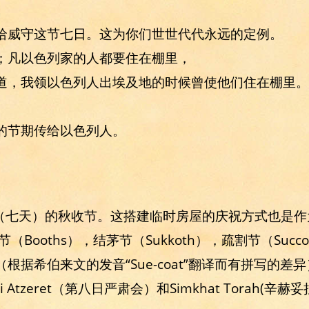
亚哈威守这节七日。这为你们世世代代永远的定例。
日；凡以色列家的人都要住在棚里，
知道，我领以色列人出埃及地的时候曾使他们住在棚里
的节期传给以色列人。
（七天）的秋收节。这搭建临时房屋的庆祝方式也是作
木棚节（Booths），结茅节（Sukkoth），疏割节（Suc
。（根据希伯来文的发音“Sue-coat”翻译而有拼写的
 Atzeret（第八日严肃会）和Simkhat Torah(