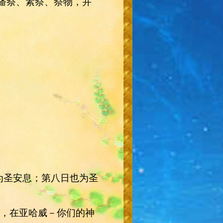
、燔祭、素祭、祭物，并
为圣安息；第八日也为圣
枝，在亚哈威－你们的神