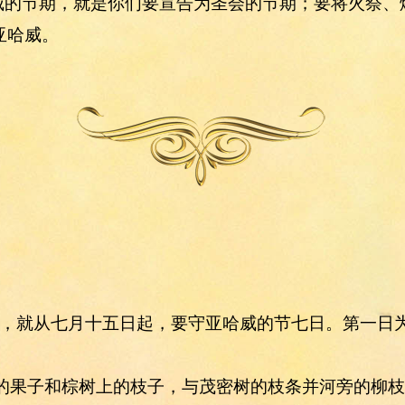
亚哈威的节期，就是你们要宣告为圣会的节期；要将火祭
亚哈威。
出产，就从七月十五日起，要守亚哈威的节七日。第一日
上的果子和棕树上的枝子，与茂密树的枝条并河旁的柳