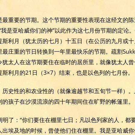
是最重要的节期。这个节期的重要性表现在这经文的陈
“我是亚哈威你们的神”以此作为这七月份节期的定论
提斯利月（犹太历的七月）十五日（在公历的九月或十
最庄重的节日转换到一年里最快乐的节期。疏割Sukko
令犹太人在这节期要住在临时的居所里，就像犹太人曾
斯利月的21日（3×7）结束，也是以色列的七月份。
：历史性的和农业性的（就像逾越节和五旬节一样）。
列的孩子在沙漠流浪的四十年期间住在旷野的帐篷里。
43里阐明了：“你们要住在棚里七日；凡以色列家的人，
人出埃及地的时候，曾使他们住在棚里。我是亚哈威你