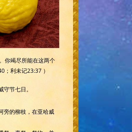
。你竭尽所能在这两个
；利未记23:37 ）
哈威守节七日。
并河旁的柳枝，在亚哈威