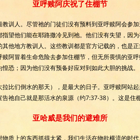
亚呼赎阿庆祝了住棚节
殿教训人。尽管祂的门徒们没有预料到亚呼赎阿会参加
都指望他们能在耶路撒冷见到祂。他们没有失望，因为
的其他地方教训人。这些教训都是官方记载的，也是正
呼赎阿冒着生命危险去参加住棚节，但无所畏惧的亚呼
为惶恐；因为他们没有预备好应对到如此大胆的挑战。
太拉比们倒水的那天），是最大的日子。亚呼赎阿站起
告祂自己就是那活水的泉源（约7:37-38）。这是
亚哈威是我们的避难所
对物质上的东西抓得太紧，我们生活在物欲横流的时代