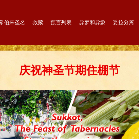
希伯来圣名
救赎
预言列表
异梦和异象
妥拉分篇
庆祝神圣节期住棚节