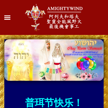
普珥节快乐！