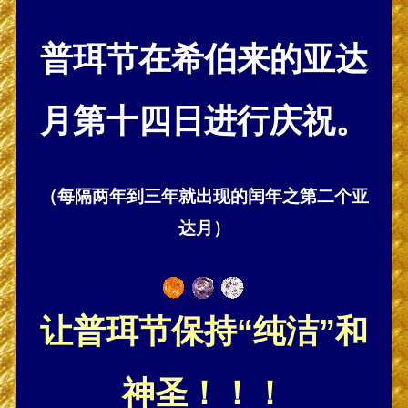
普珥节在希伯来的亚达
月第十四日进行庆祝。
（每隔两年到三年就出现的闰年之第二个亚
达月）
让普珥节保持“纯洁”和
神圣！！！