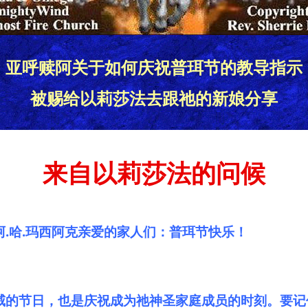
亚呼赎阿关于如何庆祝普珥节的教导指示
被赐给以莉莎法去跟祂的新娘分享
来自以莉莎法的问候
.哈.玛西阿克亲爱的家人们：普珥节快乐！
威的节日，也是庆祝成为祂神圣家庭成员的时刻。要记