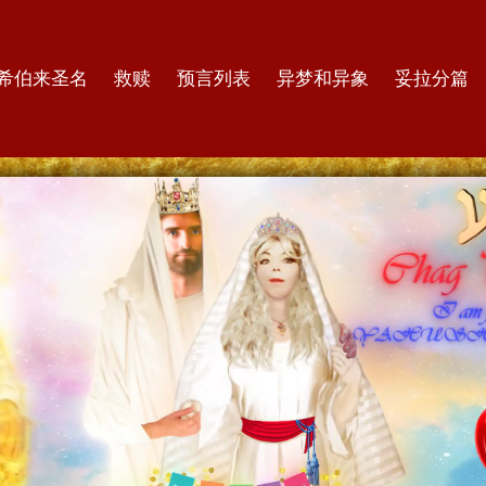
希伯来圣名
救赎
预言列表
异梦和异象
妥拉分篇