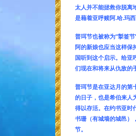
太人并不能拯救你脱离
是藉着亚呼赎阿.哈.玛
普珥节也被称为“掣签
阿的新娘也应当这样保
国听到这个启示。给亚
们现在和将来从仇敌的
普珥节是在亚达月的第
的日子，也是希伯来人
得以存活。在约书亚时
书珊（有城墙的城邑）
节。