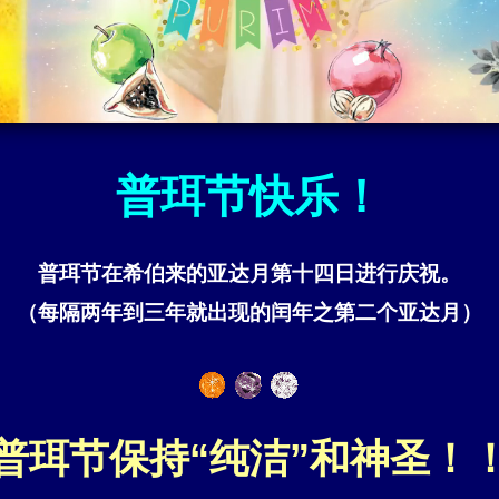
普珥节快乐！
普珥节在希伯来的亚达月第十四日进行庆祝。
（每隔两年到三年就出现的闰年之第二个亚达月）
普珥节保持“纯洁”和神圣！