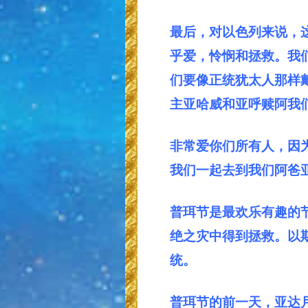
最后，对以色列来说，
乎爱，怜悯和拯救。我
们要像正统犹太人那样
主亚哈威和亚呼赎阿我
非常爱你们所有人，因
我们一起去到我们阿爸
普珥节是最欢乐有趣的
绝之灾中得到拯救。以斯
统。
普珥节的前一天，亚达