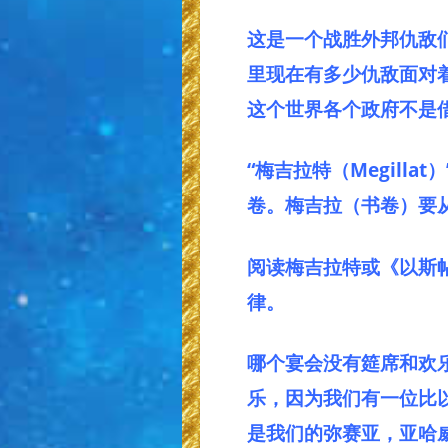
这是一个战胜外邦仇敌
里现在有多少仇敌面对
这个世界各个政府不是
“梅吉拉特（Megilla
卷。梅吉拉（书卷）要
阅读梅吉拉特或《以斯
律。
哪个宴会没有筵席和欢
乐，因为我们有一位比
是我们的弥赛亚，亚哈