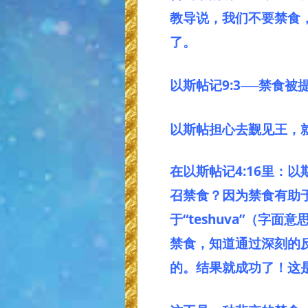
教导说，我们不要禁食
了。
以斯帖记9:3──禁食
以斯帖担心去觐见王，
在以斯帖记4:16里：
召禁食？因为禁食有助
于“teshuva”（
禁食，知道通过深刻的
的。结果就成功了！这