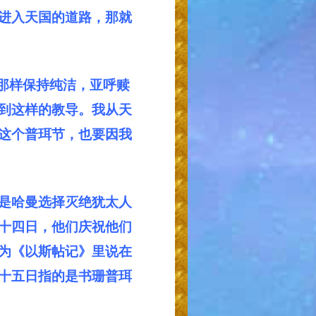
进入天国的道路，那就
那样保持纯洁，亚呼赎
到这样的教导。我从天
这个普珥节，也要因我
是哈曼选择灭绝犹太人
十四日，他们庆祝他们
为《以斯帖记》里说在
十五日指的是书珊普珥