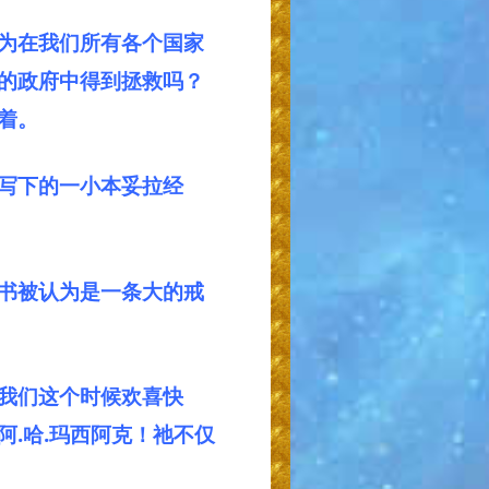
为在我们所有各个国家
的政府中得到拯救吗？
着。
经里写下的一小本妥拉经
书被认为是一条大的戒
我们这个时候欢喜快
.哈.玛西阿克！祂不仅