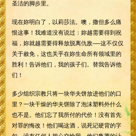
圣洁的脚步里。
现在妳明白了，以莉莎法。噢，撒但多么痛
恨这事！我难道没有说过：妳越需要得到祝
福，妳就越需要得释放脱离仇敌──这不仅仅
关于赦免，这也关乎在妳生命所有领域里的
胜利！告诉他们，我的孩子们。替我告诉他
们！
多少组织宗教只将一块华夫饼放进他们的口
里？一块干燥的华夫饼除了泡沫塑料外什么
也不是。他们忘了我所付的代价！没有首先
对罪的悔改！他们喝这酒，说死记硬背的字
句。没有任何人把心交给我。他们鲁莽的让