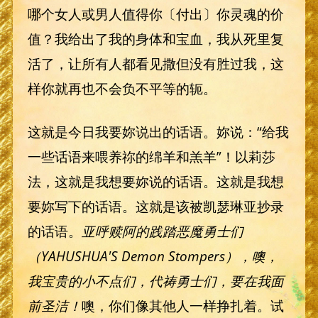
哪个女人或男人值得你〔付出〕你灵魂的价
值？我给出了我的身体和宝血，我从死里复
活了，让所有人都看见撒但没有胜过我，这
样你就再也不会负不平等的轭。
这就是今日我要妳说出的话语。妳说：“给我
一些话语来喂养祢的绵羊和羔羊”！以莉莎
法，这就是我想要妳说的话语。这就是我想
要妳写下的话语。这就是该被凯瑟琳亚抄录
的话语。
亚呼赎阿的践踏恶魔勇士们
（
YAHUSHUA'S Demon Stompers
），噢，
我宝贵的小不点们，代祷勇士们，要在我面
前圣洁！
噢，你们像其他人一样挣扎着。试