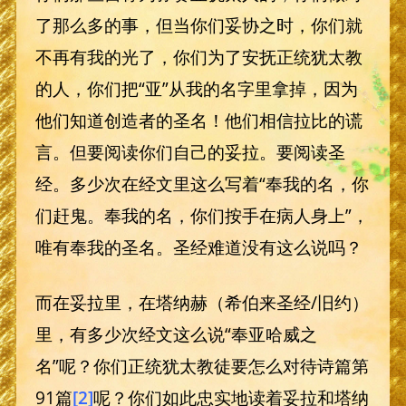
了那么多的事，但当你们妥协之时，你们就
不再有我的光了，你们为了安抚正统犹太教
的人，你们把“亚”从我的名字里拿掉，因为
他们知道创造者的圣名！他们相信拉比的谎
言。但要阅读你们自己的妥拉。要阅读圣
经。多少次在经文里这么写着“奉我的名，你
们赶鬼。奉我的名，你们按手在病人身上”，
唯有奉我的圣名。圣经难道没有这么说吗？
而在妥拉里，在塔纳赫（希伯来圣经/旧约）
里，有多少次经文这么说“奉亚哈威之
名”呢？你们正统犹太教徒要怎么对待诗篇第
91篇
[2]
呢？你们如此忠实地读着妥拉和塔纳