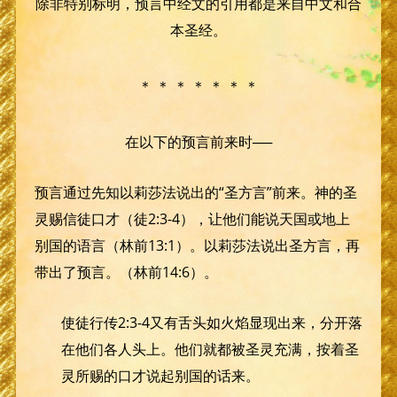
除非特别标明，预言中经文的引用都是来自中文和合
本圣经。
＊ ＊ ＊ ＊ ＊ ＊ ＊
在以下的预言前来时──
预言通过先知以莉莎法说出的“圣方言”前来。神的圣
灵赐信徒口才（徒2:3-4），让他们能说天国或地上
别国的语言（林前13:1）。以莉莎法说出圣方言，再
带出了预言。（林前14:6）。
使徒行传2:3-4又有舌头如火焰显现出来，分开落
在他们各人头上。他们就都被圣灵充满，按着圣
灵所赐的口才说起别国的话来。