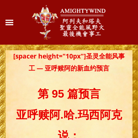
[spacer height="10px"]圣灵全能风事
工 — 亚呼赎阿的新血约预言
第 95 篇预言
亚呼赎阿.哈.玛西阿克
说：