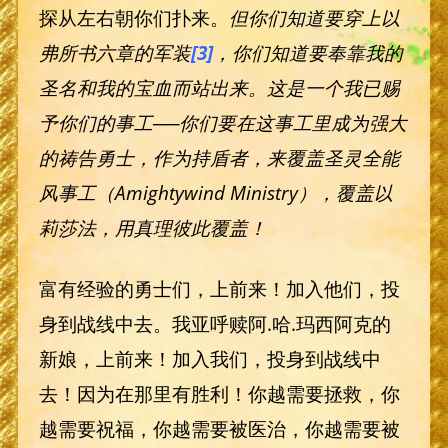
探从左右朝你们扑来。
但你们知道要穿上以
弗所书六章的军装
[3]
，你们知道要奉靠我的
圣名和我的宝血而站出来。这是一个我已赐
予你们的事工──你们要在这事工里成为强大
的祷告勇士，作为持盾者，来覆盖圣灵全能
风事工（Amightywind Ministry
），覆盖以
莉莎法，用真理彼此覆盖！
富有经验的勇士们，上前来！加入他们，投
身到战线中去。我亚呼赎阿.哈.玛西阿克的
新娘，上前来！加入我们，投身到战线中
去！因为在那里有胜利！你越需要拯救，你
越需要祝福，你越需要被医治，你越需要被