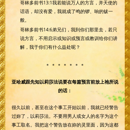
哥林多前书13:1我若能说万人的方言，并天使的
话语，却没有爱，我就成了鸣的锣、响的钹一
般。
哥林多前书14:6弟兄们，我到你们那里去，若只
说方言，不用启示或知识或预言或教训给你们讲
解，我于你们有什么益处呢？
＊ ＊ ＊ ＊ ＊ ＊ ＊
亚哈威跟先知以莉莎法说要在每篇预言前放上祂所说
的话：
很久以前，甚至在这个事工开始以前，我就已经警告
过妳了，以莉莎法。不要用男人或女人的名字为这个
事工取名。我把这个警告放在妳的灵里面，因为这都