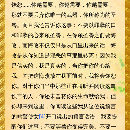
饶恕……你越需要，你越需要，你越需要，
那就不要丢弃你唯一的武器，你所称为的圣
餐。而且我还告诉你这事：不要以罪孽的口
和罪孽的心来领圣餐，在你领圣餐之前要悔
改，而悔改不仅仅只是从口里出来的话，悔
改是从你知道是邪恶的事那里转离！因为我
是信实的，我是真实的，当你把你的心给
我、并把这悔改放在我面前时，我将会饶恕
你。对于你们当中那些正在聆听并阅读这篇
预言的人，你还未曾将你的生命献给我，但
你却来到这里，你阅读这些我从这位说预言
的鸣警使女
[4]
开口说出的预言话语，我要提
醒你们这事：不要等着你变得完美。不要一