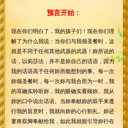
预言开始：
现在你们明白了，我的孩子们！现在你们理
解了为什么我说：当你们与我领圣餐时，这
就是不同于任何其他武器的武器！妳所说的
话，以莉莎法，并不是妳自己的话语，因为
我的话语高于任何妳所能想到的事。每一次
妳领圣餐时，每一次妳与我合而为一时，我
的耳确实聆听妳，我的眼确实看顾妳。我从
妳的口中说出话语。当妳奉献妳的双手来遵
行我的旨意时，我就向妳的心行割礼。妳还
要将双脚奉献给我，如此我就能引导妳行在