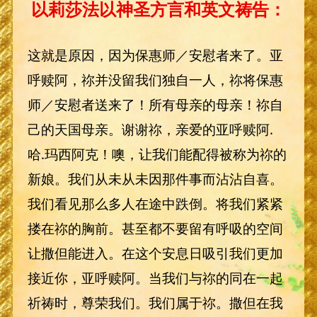
以莉莎法以神圣方言和英文祷告：
这就是原因，因为保惠师／安慰者来了。亚
呼赎阿，祢并没留我们独自一人，祢将保惠
师／安慰者送来了！所有母亲的母亲！祢自
己的天国母亲。谢谢祢，亲爱的亚呼赎阿.
哈.玛西阿克！噢，让我们能配得被称为祢的
新娘。我们从未从未因那件事而沾沾自喜。
我们看见那么多人在途中跌倒。将我们紧紧
搂在祢的胸前。甚至都不要留有呼吸的空间
让撒但能进入。在这个安息日吸引我们更加
接近你，亚呼赎阿。当我们与祢的同在一起
祈祷时，尊荣我们。我们属于祢。撒但在我