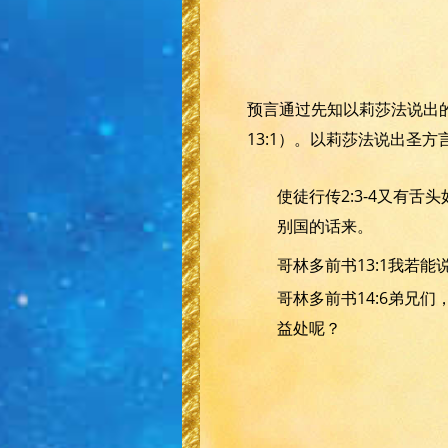
预言通过先知以莉莎法说出的
13:1）。以莉莎法说出圣方
使徒行传2:3-4又有
别国的话来。
哥林多前书13:1我若
哥林多前书14:6弟兄
益处呢？