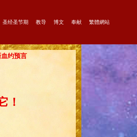
圣经圣节期
教导
博文
奉献
繁體網站
的新血约预言
它！