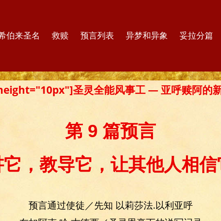
希伯来圣名
救赎
预言列表
异梦和异象
妥拉分篇
er height="10px"]圣灵全能风事工 — 亚呼赎阿
第 9 篇预言
讲它，教导它，让其他人相信
预言通过使徒／先知 以莉莎法.以利亚呼