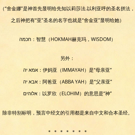
（“舍金娜”是神首先显明给先知以莉莎法.以利亚呼的圣名拼法，
之后神把有“亚”圣名的名字也就是“舍金亚”显明给她）
חכמה：智慧（HOKMAH赫克玛，WISDOM）
另外：
אמא יה：伊妈亚（IMMAYAH）是“母亲亚”
אבא יה：阿爸亚（ABBA YAH）是“父亲亚”
אלוהים：以罗欣（ELOHIM）的意思是“神”
除非特别标明，预言中经文的引用都是来自中文和合本圣经。
＊ ＊ ＊ ＊ ＊ ＊ ＊