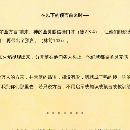
在以下的预言前来时──
“圣方言”前来。神的圣灵赐信徒口才（徒2:3-4），让他们能
言，再带出了预言。（林前14:6）。
舌头如火焰显现出来，分开落在他们各人头上。他们就都被圣灵充
能说万人的方言，并天使的话语，却没有爱，我就成了鸣的锣、响
们，我到你们那里去，若只说方言，不用启示或知识或预言或教训
＊ ＊ ＊ ＊ ＊ ＊ ＊