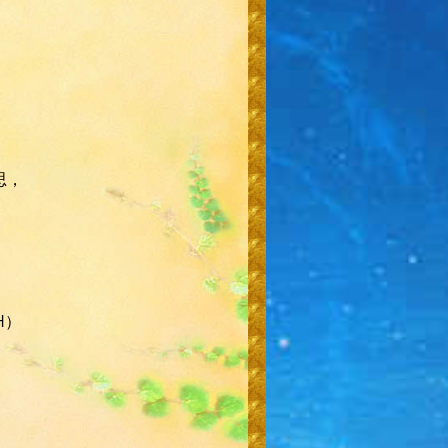
思，
H）