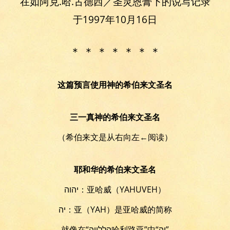
在如阿克.哈.古德西／圣灵恩膏下的说写记录
于1997年10月16日
＊ ＊ ＊ ＊ ＊ ＊ ＊
这篇预言使用神的希伯来文圣名
三一真神的希伯来文圣名
（希伯来文是从右向左←阅读）
耶和华的希伯来文圣名
יהוה：亚哈威（YAHUVEH）
יה：亚（YAH）是亚哈威的简称
就像在“הללויה哈利路亚”中“יה”