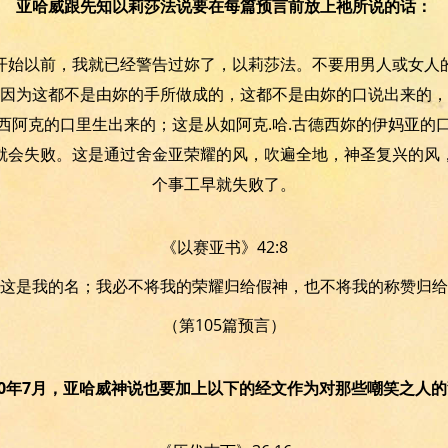
亚哈威跟先知以莉莎法说要在每篇预言前放上祂所说的话：
开始以前，我就已经警告过妳了，以莉莎法。不要用男人或女人
因为这都不是由妳的手所做成的，这都不是由妳的口说出来的，
西阿克的口里生出来的；这是从如阿克.哈.古德西妳的伊妈亚的
就会失败。这是通过舍金亚荣耀的风，吹遍全地，神圣复兴的风
个事工早就失败了。
《以赛亚书》42:8
这是我的名；我必不将我的荣耀归给假神，也不将我的称赞归给
（第105篇预言）
10年7月，亚哈威神说也要加上以下的经文作为对那些嘲笑之人