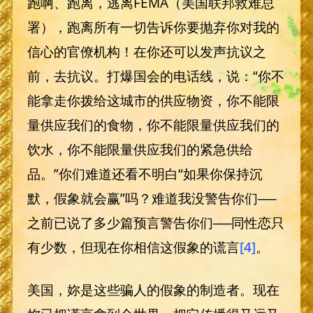
跑啊、跑离，逃离FEMA（美国联邦救难总
署），跑离所有一切告诉你要抛弃你对我的
信心的官僚机构！在你还可以发声抗议之
前，去抗议。打爆国会的电话线，说：“你不
能拿走你拨给这城市的供应物资，你不能限
量供应我们的食物，你不能限量供应我们的
饮水，你不能限量供应我们的紧急供给
品。”你们难道还看不明白“如果你保持沉
默，假象就会赢”吗？难道我没警告你们──
之前已说了多少篇预言警告你们──同性恋只
有少数，但现在你相信这假象的谎言
[4]
。
美国，妳是这些骗人的假象的制造者。现在