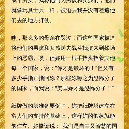
就像玩具士兵一样，被迫去我并没有差遣他
们去的地方打仗。
噢，那么多的母亲在哭泣！而这些国家被迫
将他们的男孩和女孩送去战斗抵抗来到操场
上的恶霸。噢，但妳用一根手指头指着其他
每一个国家，说：“你才是最坏的！”但又有
多少手指正指回妳？那些妳称之为恐怖分子
的国家，而我说：“美国妳才是恐怖分子！”
纸牌做的塔准备要倒了，妳把纸牌塔建立在
富人们的支持的基础上，这样妳的假象就能
够伫立。妳撒谎说：“我们是自由又智慧的国