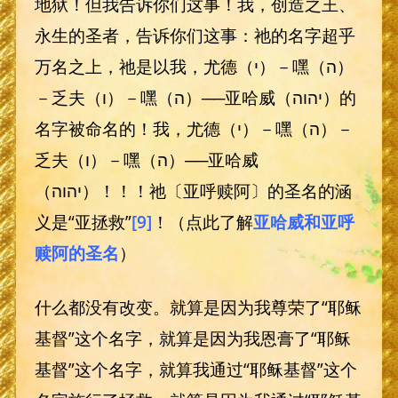
地狱！但我告诉你们这事！我，创造之王、
永生的圣者，告诉你们这事：祂的名字超乎
万名之上，祂是以我，尤德（י）－嘿（ה）
－乏夫（ו）－嘿（ה）──亚哈威（יהוה）的
名字被命名的！我，尤德（י）－嘿（ה）－
乏夫（ו）－嘿（ה）──亚哈威
（יהוה）！！！祂〔亚呼赎阿〕的圣名的涵
义是“亚拯救”
[9]
！（点此了解
亚哈威和亚呼
赎阿的圣名
）
什么都没有改变。就算是因为我尊荣了“耶稣
基督”这个名字，就算是因为我恩膏了“耶稣
基督”这个名字，就算我通过“耶稣基督”这个