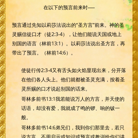
在以下的预言前来时──
预言通过先知以莉莎法说出的“圣方言”前来。神的圣
灵赐信徒口才（徒2:3-4），让他们能说天国或地上
别国的语言（林前13:1）。以莉莎法说出圣方言，再
带出了预言。（林前14:6）。
使徒行传2:3-4又有舌头如火焰显现出来，分开落
在他们各人头上。他们就都被圣灵充满，按着圣
灵所赐的口才说起别国的话来。
哥林多前书13:1我若能说万人的方言，并天使的
话语，却没有爱，我就成了鸣的锣、响的钹一
般。
哥林多前书14:6弟兄们，我到你们那里去，若只
说方言，不用启示或知识或预言或教训给你们讲