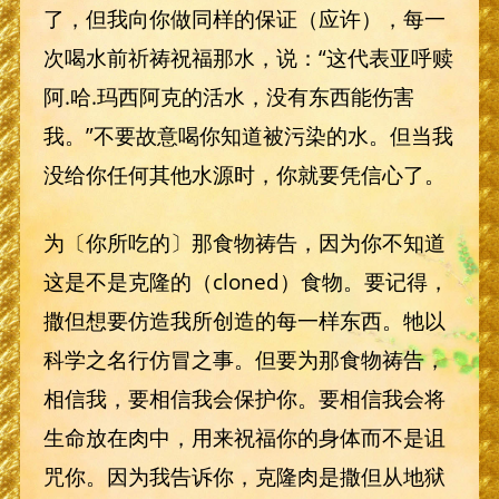
了，但我向你做同样的保证（应许），每一
次喝水前祈祷祝福那水，说：“这代表亚呼赎
阿.哈.玛西阿克的活水，没有东西能伤害
我。”不要故意喝你知道被污染的水。但当我
没给你任何其他水源时，你就要凭信心了。
为〔你所吃的〕那食物祷告，因为你不知道
这是不是克隆的（cloned）食物。要记得，
撒但想要仿造我所创造的每一样东西。牠以
科学之名行仿冒之事。但要为那食物祷告，
相信我，要相信我会保护你。要相信我会将
生命放在肉中，用来祝福你的身体而不是诅
咒你。因为我告诉你，克隆肉是撒但从地狱