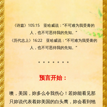
《诗篇》105:15 亚哈威说：“不可难为我受膏的
人，也不可恶待我的先知。”
《历代志上》16:22 亚哈威说：“不可难为我受膏的
人，也不可恶待我的先知。”
＊ ＊ ＊ ＊ ＊ ＊ ＊
预言开始：
噢，美国，妳多么令我伤心！若妳能看见那
只妳说代表着妳美国的白头鹰，妳会看到牠