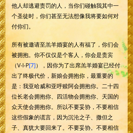
他人却逃避责罚的人，当你们碰触我其中一
个圣徒时，你们甚至无法想像我将要如何对
付你们。
所有被邀请至羔羊婚宴的人有福了，你们会
被拥抱。你不仅仅是个客人，你会是贵宾
（V-I-P
[7]
），因你为了出席羔羊婚宴已经付
出了终极代价，新娘会拥抱你，最重要的
是：我亚哈威和亚呼赎阿会拥抱你。二十四
位长老会拥抱你、四活物会拥抱你、天国的
众天使会拥抱你。所以不要妥协，不要相信
这些假象的谎言，因为沉沦之子、撒但之
子、真犹大要回来了。不要妥协。不要相信