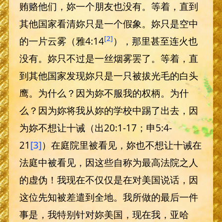
贿赂他们，妳一个朋友也没有。等着，直到
其他国家看清妳只是一个假象。妳只是空中
[2]
的一片云雾（雅4:14
），那里甚至连火也
没有。妳只不过是一丝烟雾罢了。等着，直
到其他国家发现妳只是一只被拔光毛的白头
鹰。为什么？因为妳不服我的权柄。为什
么？因为妳将我从妳的学校中踢了出去，因
为妳不想让十诫（出20:1-17；申5:4-
21
[3]
）在庭院里被看见，妳也不想让十诫在
法庭中被看见，因这些自称为最高法院之人
的虚伪！我现在不仅仅是在对美国说话，因
这位先知被差遣到全地。我所做的最后一件
事是，我特别针对妳美国，现在我，亚哈