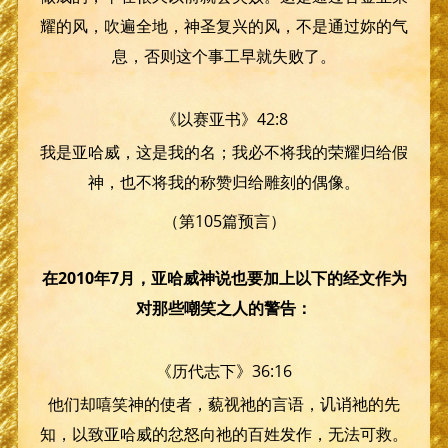
耀的风，吹遍全地，神圣复兴的风，不是通过妳的气
息，否则这个事工早就失败了。
《以赛亚书》42:8
我是亚哈威，这是我的名；我必不将我的荣耀归给假
神，也不将我的称赞归给雕刻的偶像。
（第105篇预言）
在2010年7月，亚哈威神说也要加上以下的经文作为
对那些嘲笑之人的警告：
《历代志下》36:16
他们却嘻笑神的使者，藐视祂的言语，讥诮祂的先
知，以致亚哈威的忿怒向祂的百姓发作，无法可救。