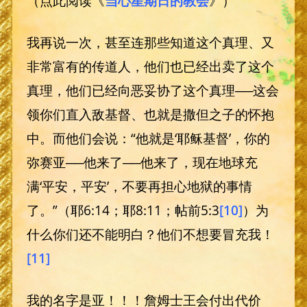
（点此阅读《
当心星期日的教会
》）
我再说一次，甚至连那些知道这个真理、又
非常富有的传道人，他们也已经出卖了这个
真理，他们已经向恶妥协了这个真理──这会
领你们直入敌基督、也就是撒但之子的怀抱
中。而他们会说：“他就是‘耶稣基督’，你的
弥赛亚──他来了──他来了，现在地球充
满‘平安，平安’，不要再担心地狱的事情
了。”（耶6:14；耶8:11；帖前5:3
[10]
）为
什么你们还不能明白？他们不想要冒充我！
[11]
我的名字是亚！！！詹姆士王会付出代价