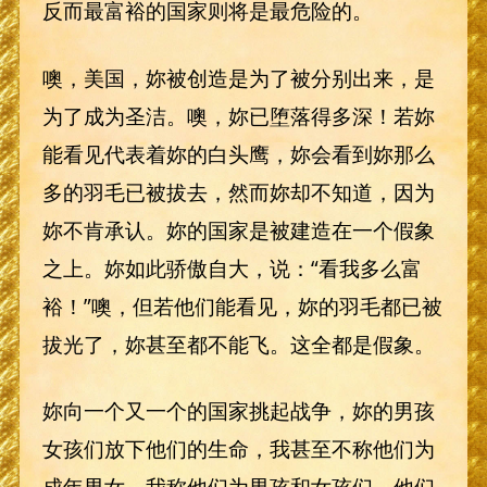
反而最富裕的国家则将是最危险的。
噢，美国，妳被创造是为了被分别出来，是
为了成为圣洁。噢，妳已堕落得多深！若妳
能看见代表着妳的白头鹰，妳会看到妳那么
多的羽毛已被拔去，然而妳却不知道，因为
妳不肯承认。妳的国家是被建造在一个假象
之上。妳如此骄傲自大，说：“看我多么富
裕！”噢，但若他们能看见，妳的羽毛都已被
拔光了，妳甚至都不能飞。这全都是假象。
妳向一个又一个的国家挑起战争，妳的男孩
女孩们放下他们的生命，我甚至不称他们为
成年男女，我称他们为男孩和女孩们，他们