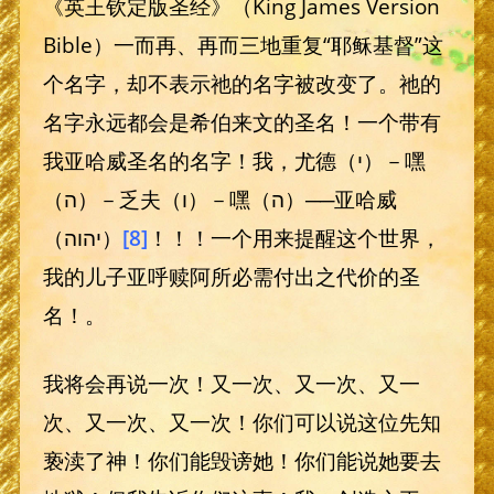
《英王钦定版圣经》（King James Version
Bible）一而再、再而三地重复“耶稣基督”这
个名字，却不表示祂的名字被改变了。祂的
名字永远都会是希伯来文的圣名！一个带有
我亚哈威圣名的名字！我，尤德（י）－嘿
（ה）－乏夫（ו）－嘿（ה）──亚哈威
（יהוה）
[8]
！！！一个用来提醒这个世界，
我的儿子亚呼赎阿所必需付出之代价的圣
名！。
我将会再说一次！又一次、又一次、又一
次、又一次、又一次！你们可以说这位先知
亵渎了神！你们能毁谤她！你们能说她要去