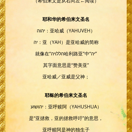
（希伯来文是从右向左←阅读）
耶和华的希伯来文圣名
יהוה：亚哈威（YAHUVEH）
יה：亚（YAH）是亚哈威的简称
就像在“הללויה哈利路亚”中“יה”
其字面意思是“赞美亚”
亚哈威／亚威是父神；
耶稣的希伯来文圣名
יהושוע：亚呼赎阿（YAHUSHUA）
是“亚拯救，亚的拯救呼吁”的意思，
亚呼赎阿是神的独生子