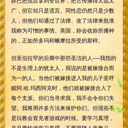
妳已把谎言拿到全世界，把它传播得又远又
广，但它却只是谎言。同性恋仍然只是少数
人，但他们却通过了法律、改了法律来批准
我称为可憎的事情。美国，妳会收妳所播种
的，正如所多玛和蛾摩拉所受的那样。
但亚伯拉罕的后裔中那些圣洁的人──我指的
不是生理上的犹太人，我说的是被嫁接合而
为一的人。当他们被嫁接进入我的儿子亚呼
赎阿.哈.玛西阿克时，他们就被嫁接合入了
每个支派。你们当寻求我，我不会令你们失
望。我将用许多方法来保护你们。但现在不
是玩教会冒充者游戏的时候。要学习真理，
并且要快速学习真理，不要跟随人造教义、