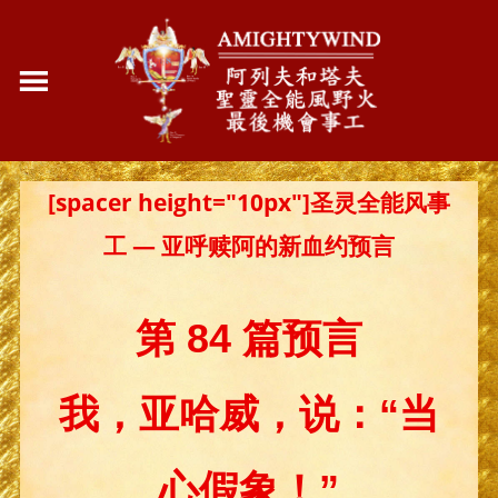
[spacer height="10px"]圣灵全能风事
工 — 亚呼赎阿的新血约预言
第 84 篇预言
我，亚哈威，说：“当
心假象！”