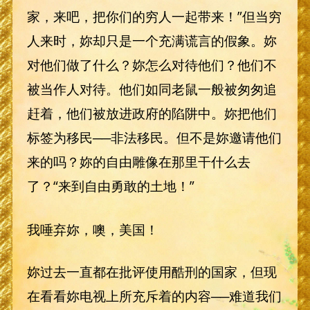
家，来吧，把你们的穷人一起带来！”但当穷
人来时，妳却只是一个充满谎言的假象。妳
对他们做了什么？妳怎么对待他们？他们不
被当作人对待。他们如同老鼠一般被匆匆追
赶着，他们被放进政府的陷阱中。妳把他们
标签为移民──非法移民。但不是妳邀请他们
来的吗？妳的自由雕像在那里干什么去
了？“来到自由勇敢的土地！”
我唾弃妳，噢，美国！
妳过去一直都在批评使用酷刑的国家，但现
在看看妳电视上所充斥着的内容──难道我们