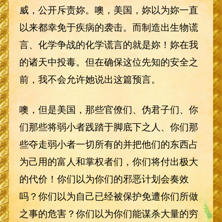
威，公开斥责妳。噢，美国，妳以为妳一直
以来都幸免于疾病的袭击。而制造出生物谎
言、化学争战的化学谎言的就是妳！妳在我
的诸天中投毒。但在确保这位先知的安全之
前，我不会允许她说出这篇预言。
噢，但是美国，那些官僚们、伪君子们、你
们那些将弱小者践踏于脚底下之人、你们那
些夺走弱小者一切所有的并把他们的东西占
为己用的富人和掌权者们，你们将付出极大
的代价！你们以为你们的邪恶计划会奏效
吗？你们以为自己已经被保护免遭你们所做
之事的危害？你们以为你们能谋杀大量的穷