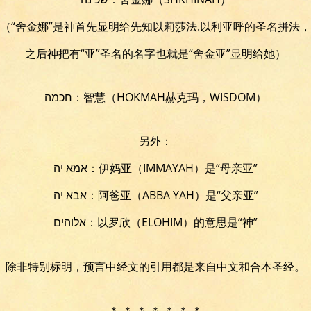
（“舍金娜”是神首先显明给先知以莉莎法.以利亚呼的圣名拼法，
之后神把有“亚”圣名的名字也就是“舍金亚”显明给她）
חכמה：智慧（HOKMAH赫克玛，WISDOM）
另外：
אמא יה：伊妈亚（IMMAYAH）是“母亲亚”
אבא יה：阿爸亚（ABBA YAH）是“父亲亚”
אלוהים：以罗欣（ELOHIM）的意思是“神”
除非特别标明，预言中经文的引用都是来自中文和合本圣经。
＊ ＊ ＊ ＊ ＊ ＊ ＊