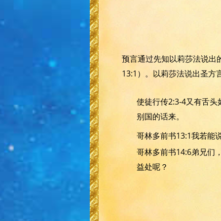
预言通过先知以莉莎法说出的
13:1）。以莉莎法说出圣方
使徒行传2:3-4又有
别国的话来。
哥林多前书13:1我若
哥林多前书14:6弟兄
益处呢？