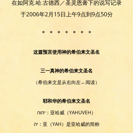
在如阿克.哈.古德西／圣灵恩膏下的说写记录
于2006年2月15日上午9点到9点50分
＊ ＊ ＊ ＊ ＊ ＊ ＊
这篇预言使用神的希伯来文圣名
三一真神的希伯来文圣名
（希伯来文是从右向左←阅读）
耶和华的希伯来文圣名
יהוה：亚哈威（YAHUVEH）
יה：亚（YAH）是亚哈威的简称