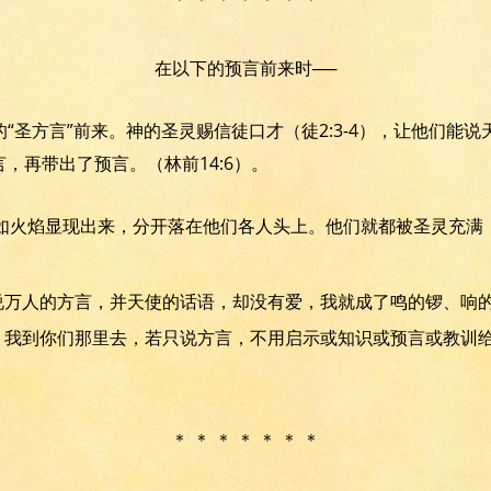
在以下的预言前来时──
“圣方言”前来。神的圣灵赐信徒口才（徒2:3-4），让他们能
言，再带出了预言。（林前14:6）。
舌头如火焰显现出来，分开落在他们各人头上。他们就都被圣灵充
能说万人的方言，并天使的话语，却没有爱，我就成了鸣的锣、响
们，我到你们那里去，若只说方言，不用启示或知识或预言或教训
＊ ＊ ＊ ＊ ＊ ＊ ＊