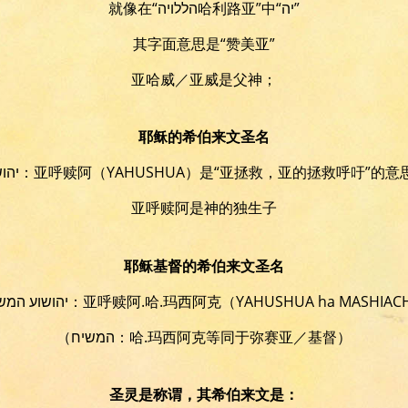
就像在“הללויה哈利路亚”中“יה”
其字面意思是“赞美亚”
亚哈威／亚威是父神；
耶稣的希伯来文圣名
יהושוע：亚呼赎阿（YAHUSHUA）
是“亚拯救，亚的拯救呼吁”的意
亚呼赎阿是神的独生子
耶稣基督的希伯来文圣名
יהושוע המשיח：亚呼赎阿.哈.玛西阿克
（YAHUSHUA ha MASHIAC
（המשיח：哈.玛西阿克等同于弥赛亚／基督）
圣灵是称谓，其希伯来文是：