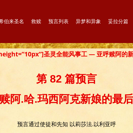
希伯来圣名
救赎
预言列表
异梦和异象
妥拉分篇
er height=”10px”]圣灵全能风事工 — 亚呼赎阿
第 82 篇预言
赎阿.哈.玛西阿克新娘的最
预言通过使徒和先知 以莉莎法.以利亚呼