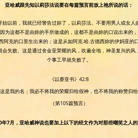
亚哈威跟先知以莉莎法说要在每篇预言前放上祂所说的话：
开始以前，我就已经警告过妳了，以莉莎法。不要用男人或女人
因为这都不是由妳的手所做成的，这都不是由妳的口说出来的，
西阿克的口里生出来的；这是从如阿克.哈.古德西妳的伊妈亚的
就会失败。这是通过舍金亚荣耀的风，吹遍全地，神圣复兴的风
个事工早就失败了。
《以赛亚书》42:8
这是我的名；我必不将我的荣耀归给假神，也不将我的称赞归给
（第105篇预言）
10年7月，亚哈威神说也要加上以下的经文作为对那些嘲笑之人