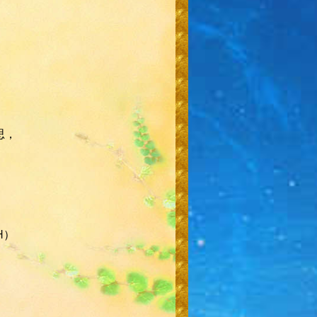
思，
H）