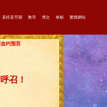
圣经圣节期
教导
博文
奉献
繁體網站
的新血约预言
后呼召！