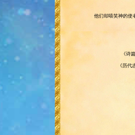
他们却嘻笑神的使
《诗篇
《历代志