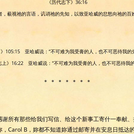
《历代志下》36:16
者，藐视祂的言语，讥诮祂的先知，以致亚哈威的忿怒向祂的百
》105:15 亚哈威说：“不可难为我受膏的人，也不可恶待我的
上》16:22 亚哈威说：“不可难为我受膏的人，也不可恶待我
＊ ＊ ＊ ＊ ＊ ＊ ＊
感谢所有那些给我们写信、给这个新事工寄什一奉献、
，Carol B，妳都不知道妳通过邮寄并在安息日抵