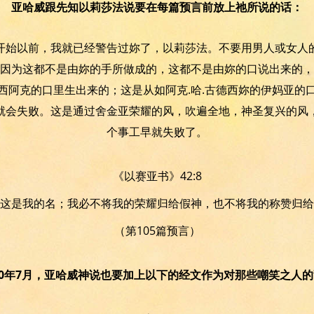
亚哈威跟先知以莉莎法说要在每篇预言前放上祂所说的话：
开始以前，我就已经警告过妳了，以莉莎法。不要用男人或女人
因为这都不是由妳的手所做成的，这都不是由妳的口说出来的，
西阿克的口里生出来的；这是从如阿克.哈.古德西妳的伊妈亚的
就会失败。这是通过舍金亚荣耀的风，吹遍全地，神圣复兴的风
个事工早就失败了。
《以赛亚书》42:8
这是我的名；我必不将我的荣耀归给假神，也不将我的称赞归给
（第105篇预言）
10年7月，亚哈威神说也要加上以下的经文作为对那些嘲笑之人