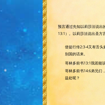
预言通过先知以莉莎法说出的
13:1）。以莉莎法说出圣方
使徒行传2:3-4又有
别国的话来。
哥林多前书13:1我若
哥林多前书14:6弟兄
益处呢？