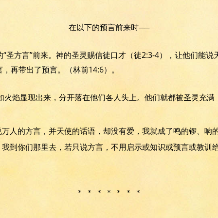
在以下的预言前来时──
“圣方言”前来。神的圣灵赐信徒口才（徒2:3-4），让他们能
言，再带出了预言。（林前14:6）。
舌头如火焰显现出来，分开落在他们各人头上。他们就都被圣灵充
能说万人的方言，并天使的话语，却没有爱，我就成了鸣的锣、响
们，我到你们那里去，若只说方言，不用启示或知识或预言或教训
＊ ＊ ＊ ＊ ＊ ＊ ＊