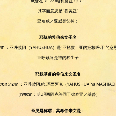
就像在“הללויה哈利路亚”中“יה”
其字面意思是“赞美亚”
亚哈威／亚威是父神；
耶稣的希伯来文圣名
יהושוע：亚呼赎阿（YAHUSHUA）
是“亚拯救，亚的拯救呼吁”的意
亚呼赎阿是神的独生子
耶稣基督的希伯来文圣名
יהושוע המשיח：亚呼赎阿.哈.玛西阿克
（YAHUSHUA ha MASHIAC
（המשיח：哈.玛西阿克等同于弥赛亚／基督）
圣灵是称谓，其希伯来文是：