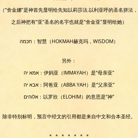
（“舍金娜”是神首先显明给先知以莉莎法.以利亚呼的圣名拼法，
之后神把有“亚”圣名的名字也就是“舍金亚”显明给她）
חכמה：智慧（HOKMAH赫克玛，WISDOM）
另外：
אמא יה：伊妈亚（IMMAYAH）是“母亲亚”
אבא יה：阿爸亚（ABBA YAH）是“父亲亚”
אלוהים：以罗欣（ELOHIM）的意思是“神”
除非特别标明，预言中经文的引用都是来自中文和合本圣经。
＊ ＊ ＊ ＊ ＊ ＊ ＊