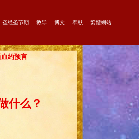
圣经圣节期
教导
博文
奉献
繁體網站
的新血约预言
做什么？