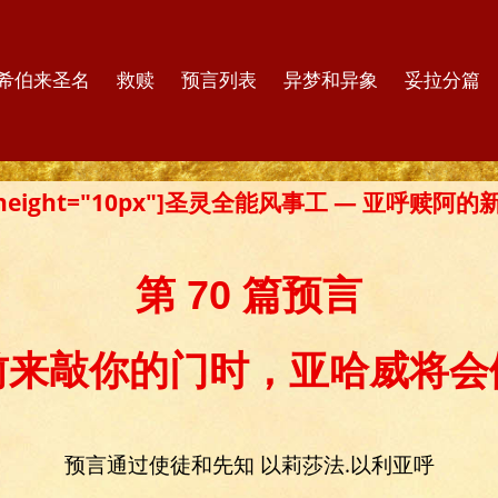
希伯来圣名
救赎
预言列表
异梦和异象
妥拉分篇
er height="10px"]圣灵全能风事工 — 亚呼赎阿
第 70 篇预言
前来敲你的门时，亚哈威将会
预言通过使徒和先知 以莉莎法.以利亚呼