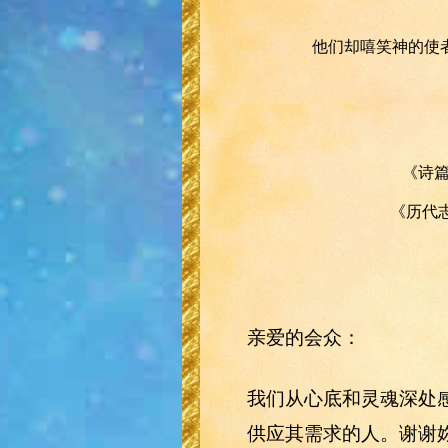
他们却嘻笑神的使
《诗篇
《历代志
亲爱的会众：
我们从心底和灵魂深处
供应其需求的人。谢谢妳