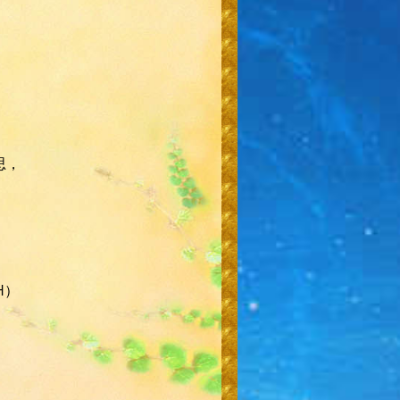
思，
H）