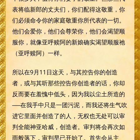
表将临新郎的丈夫们，你们配得这敬重，你
们必须命令你的家庭敬重你所代表的一切。
他们会爱你，他们会尊荣你，他们会渴望顺
服你，就像亚呼赎阿的新娘确实渴望顺服祂
（亚呼赎阿）一样。
所以在9月11日这天，与其控告你的创造
者，或与其听那些控告你创造者的话，你却
反而要在羞愧中低头，因为我以尘土所造的
──在我手中只是一团污泥，而我还将生气吹
进它里面并创造了的人，无权也无处可以审
判全能神亚哈威，创造者。审判将会再次如
雨般落下，审判早已开始了。首先会从主