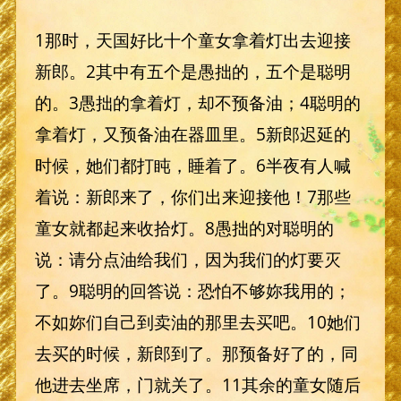
1那时，天国好比十个童女拿着灯出去迎接
新郎。2其中有五个是愚拙的，五个是聪明
的。3愚拙的拿着灯，却不预备油；4聪明的
拿着灯，又预备油在器皿里。5新郎迟延的
时候，她们都打盹，睡着了。6半夜有人喊
着说：新郎来了，你们出来迎接他！7那些
童女就都起来收拾灯。8愚拙的对聪明的
说：请分点油给我们，因为我们的灯要灭
了。9聪明的回答说：恐怕不够妳我用的；
不如妳们自己到卖油的那里去买吧。10她们
去买的时候，新郎到了。那预备好了的，同
他进去坐席，门就关了。11其余的童女随后