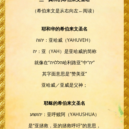
（希伯来文是从右向左←阅读）
耶和华的希伯来文圣名
יהוה：亚哈威（YAHUVEH）
יה：亚（YAH）是亚哈威的简称
就像在“הללויה哈利路亚”中“יה”
其字面意思是“赞美亚”
亚哈威／亚威是父神；
耶稣的希伯来文圣名
יהושוע：亚呼赎阿（YAHUSHUA）
是“亚拯救，亚的拯救呼吁”的意思，