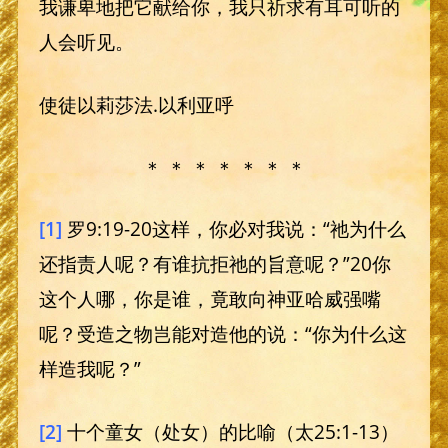
我谦卑地把它献给你，我只祈求有耳可听的
人会听见。
使徒以莉莎法.以利亚呼
＊ ＊ ＊ ＊ ＊ ＊ ＊
[1]
罗9:19-20这样，你必对我说：“祂为什么
还指责人呢？有谁抗拒祂的旨意呢？”20你
这个人哪，你是谁，竟敢向神亚哈威强嘴
呢？受造之物岂能对造他的说：“你为什么这
样造我呢？”
[2]
十个童女（处女）的比喻（太25:1-13）