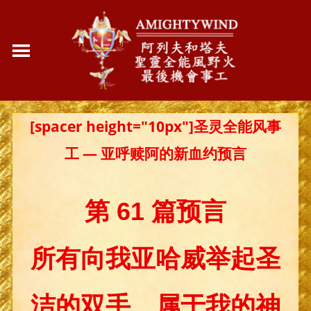
[spacer height="10px"]圣灵全能风事
工 — 亚呼赎阿的新血约预言
第 61 篇预言
所有向我亚哈威举起圣
洁的双手、属于我的神