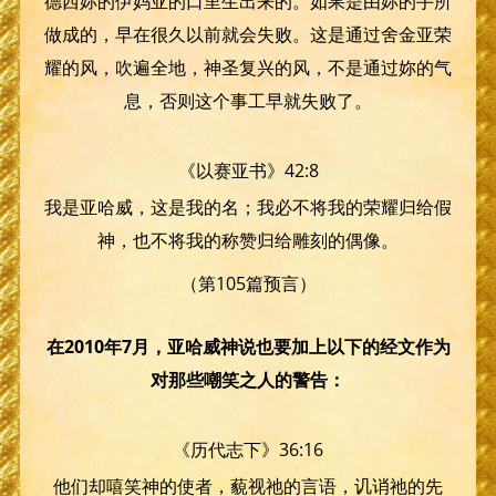
德西妳的伊妈亚的口里生出来的。如果是由妳的手所
做成的，早在很久以前就会失败。这是通过舍金亚荣
耀的风，吹遍全地，神圣复兴的风，不是通过妳的气
息，否则这个事工早就失败了。
《以赛亚书》42:8
我是亚哈威，这是我的名；我必不将我的荣耀归给假
神，也不将我的称赞归给雕刻的偶像。
（第105篇预言）
在2010年7月，亚哈威神说也要加上以下的经文作为
对那些嘲笑之人的警告：
《历代志下》36:16
他们却嘻笑神的使者，藐视祂的言语，讥诮祂的先