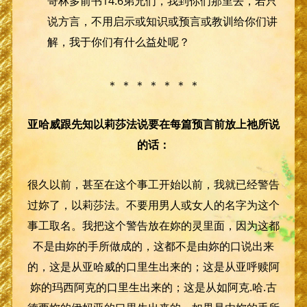
哥林多前书14:6弟兄们，我到你们那里去，若只
说方言，不用启示或知识或预言或教训给你们讲
解，我于你们有什么益处呢？
＊ ＊ ＊ ＊ ＊ ＊ ＊
亚哈威跟先知以莉莎法说要在每篇预言前放上祂所说
的话：
很久以前，甚至在这个事工开始以前，我就已经警告
过妳了，以莉莎法。不要用男人或女人的名字为这个
事工取名。我把这个警告放在妳的灵里面，因为这都
不是由妳的手所做成的，这都不是由妳的口说出来
的，这是从亚哈威的口里生出来的；这是从亚呼赎阿
妳的玛西阿克的口里生出来的；这是从如阿克.哈.古