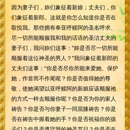
因为妻子们，妳们象征着新娘；丈夫们，你
们象征着新郎。这就是你怎么知道你是否在
取悦我。那些拥有奉亚呼赎阿的圣名呼求、
尽一切所能顺服我和我的话语的圣洁丈夫的
妻子们，我问妳们这事：“妳是否尽一切所能
顺服着这位神圣的男人？”我问象征着新郎的
丈夫们这事：“你是否尽你所能来爱她、保护
她，作首而不作尾呢？你是否值得她的尊
敬，使她渴望以亚呼赎阿的新娘应该顺服祂
的方式一样去顺服你呢？你是否为你的家人
祷告？你是否与你妻子一同屈膝祷告？你是
否在祷告中握着她的手？你是否祝福你的孩
子们？你是否遵守我的神圣节日？你是否在