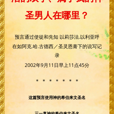
圣男人在哪里？
预言通过使徒和先知 以莉莎法.以利亚呼
在如阿克.哈.古德西／圣灵恩膏下的说写记
录
2002年9月11日早上11点45分
＊ ＊ ＊ ＊ ＊ ＊ ＊
这篇预言使用神的希伯来文圣名
三一真神的希伯来文圣名