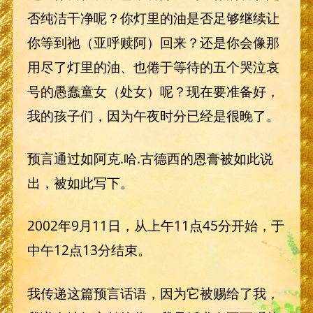
否纯洁干净呢？你灯里的油是否足够继续让
你等到祂（亚呼赎阿）回来？还是你会像那
用尽了灯里的油、也倦于等待的五个哭泣哀
号的愚蠢童女（处女）呢？现在要准备好，
我的孩子们，因为午夜时分已经是很晚了。
预言通过如阿克.哈.古德西的恩膏被如此说
出，被如此写下。
2002年9月11日，从上午11点45分开始，于
中午12点13分结束。
我传递这篇预言话语，因为它被赐给了我，