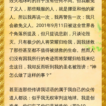
毁灭地球时的日子没有任何不同。但我赦免
了义人，那些顺服的人，就是挪亚和他的家
人。所以我再说一次，我再警告一次：我只
会赦免义人。2001年9月11日被这全世界各
个角落所提及，但只提说悲剧，只谈论毁
灭。只有极少的人将荣耀归给我，因我拯救
了那些甚至都不值得被拯救的生命。然而人
们没有因我所行的奇迹而将荣耀归给我来纪
念这日，我却反而听到我的圣名被毁谤：“神
怎么做了这样的事？”
甚至连那些传讲我话语的属于我自己的众传
道人都说：似乎我无权审判这地球。我是创
造者，你们忘了你们是被造的（罗9:19-