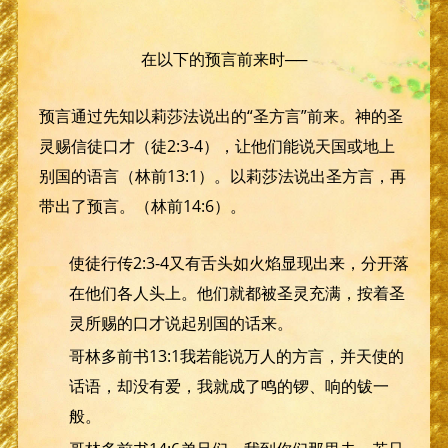
在以下的预言前来时──
预言通过先知以莉莎法说出的“圣方言”前来。神的圣
灵赐信徒口才（徒2:3-4），让他们能说天国或地上
别国的语言（林前13:1）。以莉莎法说出圣方言，再
带出了预言。（林前14:6）。
使徒行传2:3-4又有舌头如火焰显现出来，分开落
在他们各人头上。他们就都被圣灵充满，按着圣
灵所赐的口才说起别国的话来。
哥林多前书13:1我若能说万人的方言，并天使的
话语，却没有爱，我就成了鸣的锣、响的钹一
般。