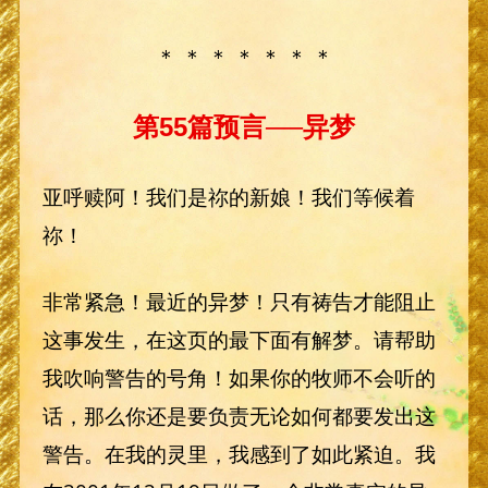
＊ ＊ ＊ ＊ ＊ ＊ ＊
第55篇预言──异梦
亚呼赎阿！我们是祢的新娘！我们等候着
祢！
非常紧急！最近的异梦！只有祷告才能阻止
这事发生，在这页的最下面有解梦。请帮助
我吹响警告的号角！如果你的牧师不会听的
话，那么你还是要负责无论如何都要发出这
警告。在我的灵里，我感到了如此紧迫。我