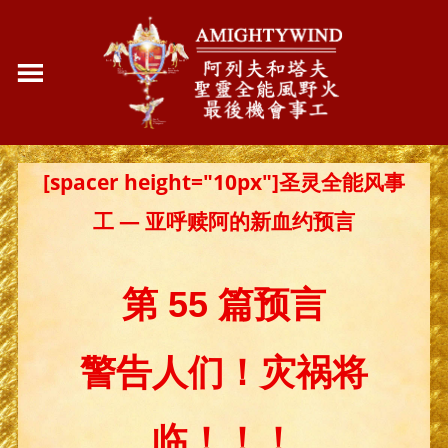
[spacer height="10px"]圣灵全能风事
工 — 亚呼赎阿的新血约预言
第 55 篇预言
警告人们！灾祸将
临！！！