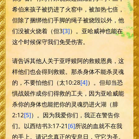
希伯来孩子被扔进了火窑中，被加热七倍，
但除了捆绑他们手脚的绳子被烧毁以外，他
们没被火烧着（但3
[3]
）。亚哈威神也能在
这个时候保守我们免受伤害。
请告诉其他人关于亚呼赎阿的救赎恩典，这
样他们也会得到救赎。那杀身体不能杀灵魂
的，不要怕他们（太10:28
[4]
）。但却当恐
惧战兢作成你们得救的工夫，因为亚哈威能
杀你的身体也能把你的灵魂扔进火湖（腓
2:12
[5]
）。因为我爱你们，我正在警告你
们。以西结书3:17-21
[6]
所说的血就不在我
的手上。请记念真正的安息日，守它为圣。