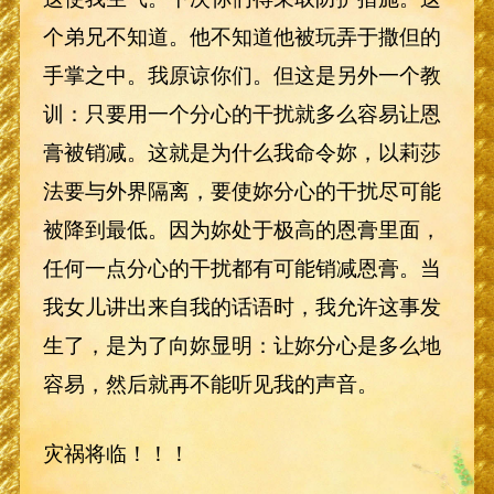
个弟兄不知道。他不知道他被玩弄于撒但的
手掌之中。我原谅你们。但这是另外一个教
训：只要用一个分心的干扰就多么容易让恩
膏被销减。这就是为什么我命令妳，以莉莎
法要与外界隔离，要使妳分心的干扰尽可能
被降到最低。因为妳处于极高的恩膏里面，
任何一点分心的干扰都有可能销减恩膏。当
我女儿讲出来自我的话语时，我允许这事发
生了，是为了向妳显明：让妳分心是多么地
容易，然后就再不能听见我的声音。
灾祸将临！！！