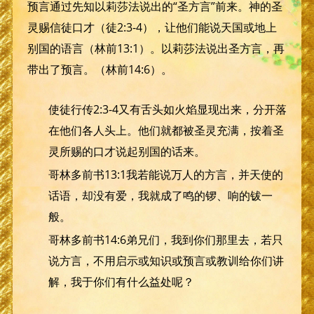
预言通过先知以莉莎法说出的“圣方言”前来。神的圣
灵赐信徒口才（徒2:3-4），让他们能说天国或地上
别国的语言（林前13:1）。以莉莎法说出圣方言，再
带出了预言。（林前14:6）。
使徒行传2:3-4又有舌头如火焰显现出来，分开落
在他们各人头上。他们就都被圣灵充满，按着圣
灵所赐的口才说起别国的话来。
哥林多前书13:1我若能说万人的方言，并天使的
话语，却没有爱，我就成了鸣的锣、响的钹一
般。
哥林多前书14:6弟兄们，我到你们那里去，若只
说方言，不用启示或知识或预言或教训给你们讲
解，我于你们有什么益处呢？