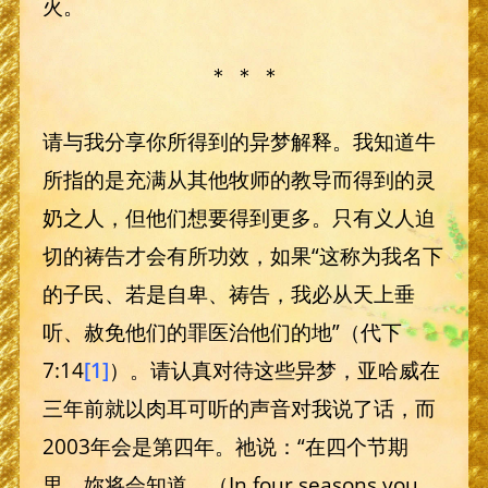
火。
＊ ＊ ＊
请与我分享你所得到的异梦解释。我知道牛
所指的是充满从其他牧师的教导而得到的灵
奶之人，但他们想要得到更多。只有义人迫
切的祷告才会有所功效，如果“这称为我名下
的子民、若是自卑、祷告，我必从天上垂
听、赦免他们的罪医治他们的地”（代下
7:14
[1]
）。请认真对待这些异梦，亚哈威在
三年前就以肉耳可听的声音对我说了话，而
2003年会是第四年。祂说：“在四个节期
里，妳将会知道。（In four seasons you