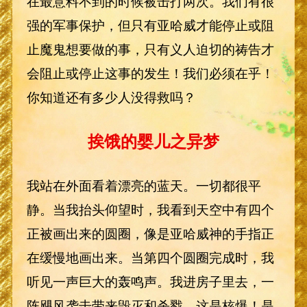
在最意料不到的时候被击打两次。我们有很
强的军事保护，但只有亚哈威才能停止或阻
止魔鬼想要做的事，只有义人迫切的祷告才
会阻止或停止这事的发生！我们必须在乎！
你知道还有多少人没得救吗？
挨饿的婴儿之异梦
我站在外面看着漂亮的蓝天。一切都很平
静。当我抬头仰望时，我看到天空中有四个
正被画出来的圆圈，像是亚哈威神的手指正
在缓慢地画出来。当第四个圆圈完成时，我
听见一声巨大的轰鸣声。我进房子里去，一
阵飓风袭击带来毁灭和杀戮。这是核爆！是