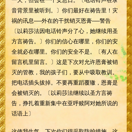
音背景里被听到。〕你们最好在祷告里！灾
祸的讯息──外在的干扰销灭恩膏──警告
〔以莉莎法因电话铃声分了心，她继续用圣
方言祷告。〕你们的信心在哪里，你们的安
全就必在哪里。你们的安全不是。〔有人在
留言机里留言。〕这是下次对允许恩膏被销
灭的管教，我的孩子们，要从中吸取教训。
把电话插头拔掉。不要再重蹈覆辙，恩膏是
会被销灭的。〔以莉莎法继续以圣方言祷
告，挣扎着重新集中在亚呼赎阿对她所说的
话语上〕
这使我生气。下次你们得采取防护措施。这