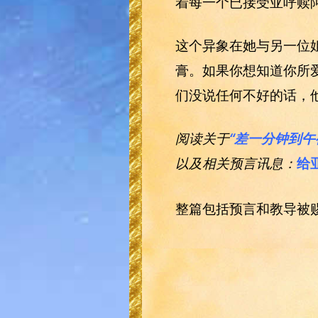
着每一个已接受亚呼赎
这个异象在她与另一位
膏。如果你想知道你所
们没说任何不好的话，
阅读关于
“差一分钟到午
以及相关预言讯息：
给
整篇包括预言和教导被