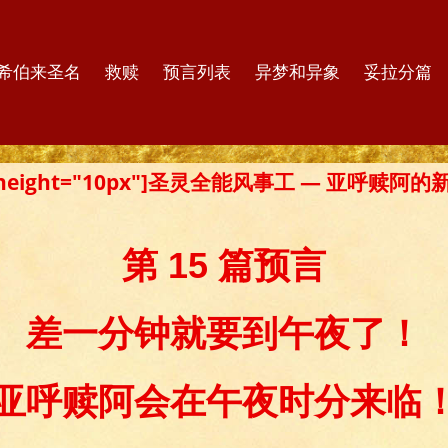
希伯来圣名
救赎
预言列表
异梦和异象
妥拉分篇
er height="10px"]圣灵全能风事工 — 亚呼赎阿
第 15 篇预言
差一分钟就要到午夜了！
亚呼赎阿会在午夜时分来临