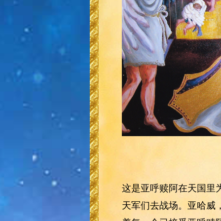
这是亚呼赎阿在天国里
天军们去战场。亚哈威