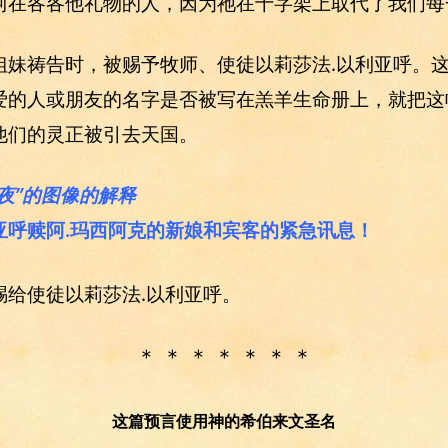
阿在各各他礼物的人，因为祂在十字架上取代了我们每
姐妹祷告时，被赐予牧师、使徒以莉莎法.以利亚呼。
爱的人或朋友的名字是否被写在羔羊生命册上，就把这
他们的灵正被引去天国。
夜”的图像的解释
亚呼赎阿.玛西阿克的新娘和宾客的紧急讯息！
赐给使徒以莉莎法.以利亚呼。
＊ ＊ ＊ ＊ ＊ ＊ ＊
这篇预言使用神的希伯来文圣名