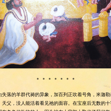
＊ ＊ ＊ ＊ ＊ ＊ ＊
为失落的羊群代祷的异象，加百列正吹着号角，米迦勒
，天父，没人能活着看见祂的面容。在宝座后无数的十