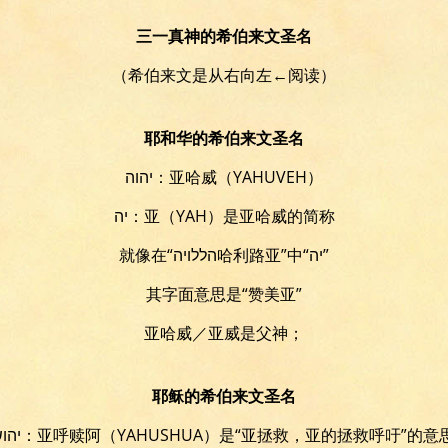
三一真神的希伯来文圣名
（希伯来文是从右向左←阅读）
耶和华的希伯来文圣名
יהוה：亚哈威（YAHUVEH）
יה：亚（YAH）是亚哈威的简称
就像在“הללויה哈利路亚”中“יה”
其字面意思是“赞美亚”
亚哈威／亚威是父神；
耶稣的希伯来文圣名
יהושוע：亚呼赎阿（YAHUSHUA）
是“亚拯救，亚的拯救呼吁”的意