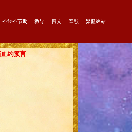
圣经圣节期
教导
博文
奉献
繁體網站
的新血约预言
！