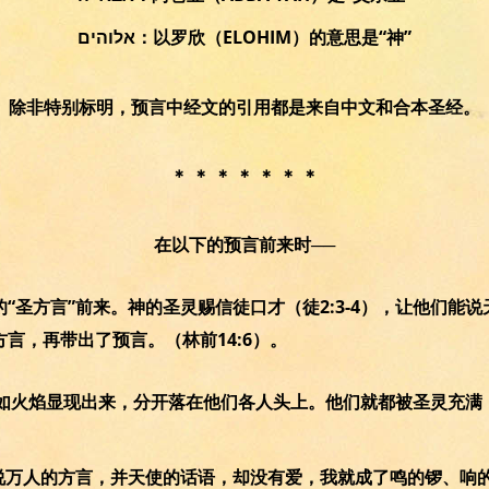
אלוהים：以罗欣（ELOHIM）的意思是“神”
除非特别标明，预言中经文的引用都是来自中文和合本圣经。
＊ ＊ ＊ ＊ ＊ ＊ ＊
在以下的预言前来时──
“圣方言”前来。神的圣灵赐信徒口才（徒2:3-4），让他们能
方言，再带出了预言。（林前14:6）。
舌头如火焰显现出来，分开落在他们各人头上。他们就都被圣灵充
能说万人的方言，并天使的话语，却没有爱，我就成了鸣的锣、响