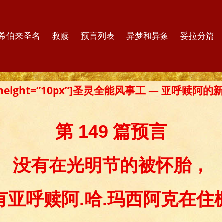
希伯来圣名
救赎
预言列表
异梦和异象
妥拉分篇
er height=”10px”]圣灵全能风事工 — 亚呼赎阿
第 149 篇预言
没有在光明节的被怀胎，
有亚呼赎阿.哈.玛西阿克在住