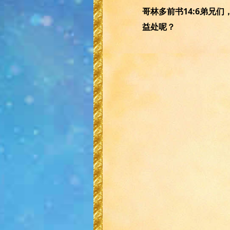
哥林多前书14:6弟兄
益处呢？