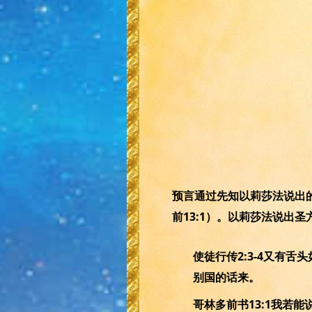
预言通过先知以莉莎法说出的
前13:1）。以莉莎法说出圣
使徒行传2:3-4又有
别国的话来。
哥林多前书13:1我若