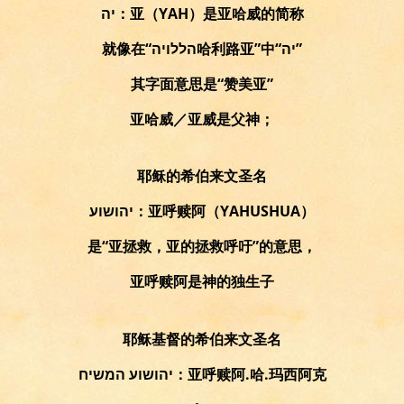
יה：亚（YAH）是亚哈威的简称
就像在“הללויה哈利路亚”中“יה”
其字面意思是“赞美亚”
亚哈威／亚威是父神；
耶稣的希伯来文圣名
יהושוע：亚呼赎阿（YAHUSHUA）
是“亚拯救，亚的拯救呼吁”的意思，
亚呼赎阿是神的独生子
耶稣基督的希伯来文圣名
יהושוע המשיח：亚呼赎阿.哈.玛西阿克