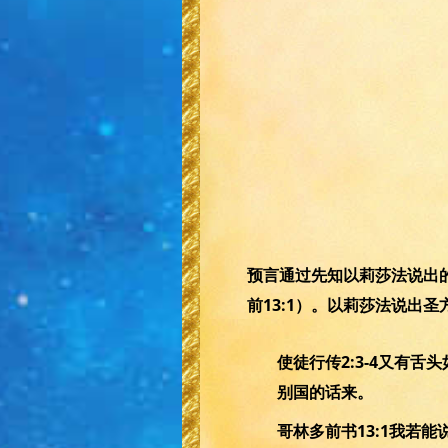
预言通过先知以莉莎法说出的
前13:1）。以莉莎法说出圣
使徒行传2:3-4又有
别国的话来。
哥林多前书13:1我若