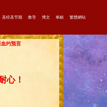
圣经圣节期
教导
博文
奉献
繁體網站
的新血约预言
耐心！