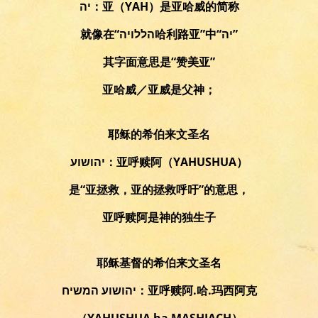
יה：亚（YAH）是亚哈威的简称
就像在“הללויה哈利路亚”中“יה”
其字面意思是“赞美亚”
亚哈威／亚威是父神；
耶稣的希伯来文圣名
יהושוע：亚呼赎阿（YAHUSHUA）
是“亚拯救，亚的拯救呼吁”的意思，
亚呼赎阿是神的独生子
耶稣基督的希伯来文圣名
יהושוע המשיח：亚呼赎阿.哈.玛西阿克
（YAHUSHUA ha MASHIACH）