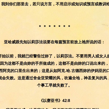
们，我到你们那里去，若只说方言，不用启示或知识或预言或教训
＊ ＊ ＊ ＊ ＊ ＊ ＊
亚哈威跟先知以莉莎法说要在每篇预言前放上祂所说的话：
开始以前，我就已经警告过妳了，以莉莎法。不要用男人或女人
因为这都不是由妳的手所做成的，这都不是由妳的口说出来的，
西阿克的口里生出来的；这是从如阿克.哈.古德西妳的伊妈亚的
就会失败。这是通过舍金亚荣耀的风，吹遍全地，神圣复兴的风
个事工早就失败了。
《以赛亚书》42:8