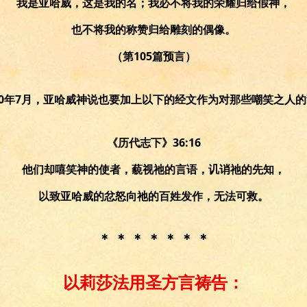
我是亚哈威，这是我的名；我必不将我的荣耀归给假神，
也不将我的称赞归给雕刻的偶像。
（第105篇预言）
10年7月，亚哈威神说也要加上以下的经文作为对那些嘲笑之人
《历代志下》36:16
他们却嘻笑神的使者，藐视祂的言语，讥诮祂的先知，
以致亚哈威的忿怒向祂的百姓发作，无法可救。
＊ ＊ ＊ ＊ ＊ ＊ ＊
以莉莎法用圣方言祷告：