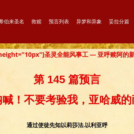
希伯来圣名
救赎
预言列表
异梦和异象
妥拉分篇
er height="10px"]圣灵全能风事工 — 亚呼赎阿
第 145 篇预言
呐喊！不要考验我，亚哈威的
通过使徒先知以莉莎法.以利亚呼