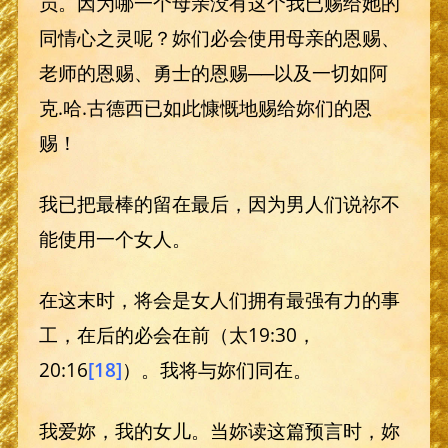
员。因为哪一个母亲没有这个我已赐给她的
同情心之灵呢？妳们必会使用母亲的恩赐、
老师的恩赐、勇士的恩赐──以及一切如阿
克.哈.古德西已如此慷慨地赐给妳们的恩
赐！
我已把最棒的留在最后，因为男人们说祢不
能使用一个女人。
在这末时，将会是女人们拥有最强有力的事
工，在后的必会在前（太19:30，
20:16
[18]
）。我将与妳们同在。
我爱妳，我的女儿。当妳读这篇预言时，妳