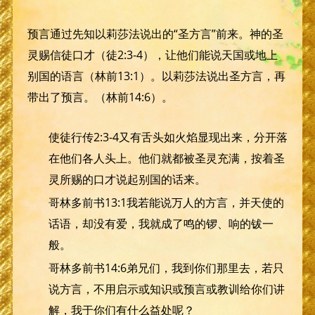
预言通过先知以莉莎法说出的“圣方言”前来。神的圣
灵赐信徒口才（徒2:3-4），让他们能说天国或地上
别国的语言（林前13:1）。以莉莎法说出圣方言，再
带出了预言。（林前14:6）。
使徒行传2:3-4又有舌头如火焰显现出来，分开落
在他们各人头上。他们就都被圣灵充满，按着圣
灵所赐的口才说起别国的话来。
哥林多前书13:1我若能说万人的方言，并天使的
话语，却没有爱，我就成了鸣的锣、响的钹一
般。
哥林多前书14:6弟兄们，我到你们那里去，若只
说方言，不用启示或知识或预言或教训给你们讲
解，我于你们有什么益处呢？