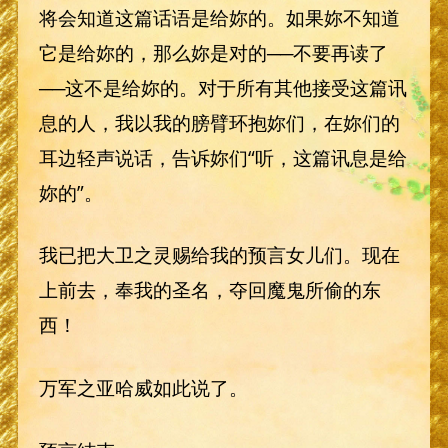
将会知道这篇话语是给妳的。如果妳不知道
它是给妳的，那么妳是对的──不要再读了
──这不是给妳的。对于所有其他接受这篇讯
息的人，我以我的膀臂环抱妳们，在妳们的
耳边轻声说话，告诉妳们“听，这篇讯息是给
妳的”。
我已把大卫之灵赐给我的预言女儿们。现在
上前去，奉我的圣名，夺回魔鬼所偷的东
西！
万军之亚哈威如此说了。