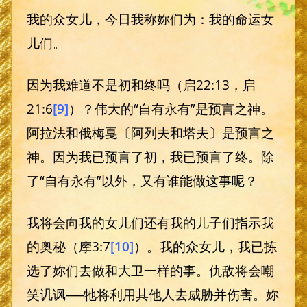
我的众女儿，今日我称妳们为：我的命运女
儿们。
因为我难道不是初和终吗（启22:13，启
21:6
[9]
）？伟大的“自有永有”是预言之神。
阿拉法和俄梅戛〔阿列夫和塔夫〕是预言之
神。因为我已预言了初，我已预言了终。除
了“自有永有”以外，又有谁能做这事呢？
我将会向我的女儿们还有我的儿子们指示我
的奥秘（摩3:7
[10]
）。我的众女儿，我已拣
选了妳们去做和大卫一样的事。仇敌将会嘲
笑讥讽──牠将利用其他人去威胁并伤害。妳