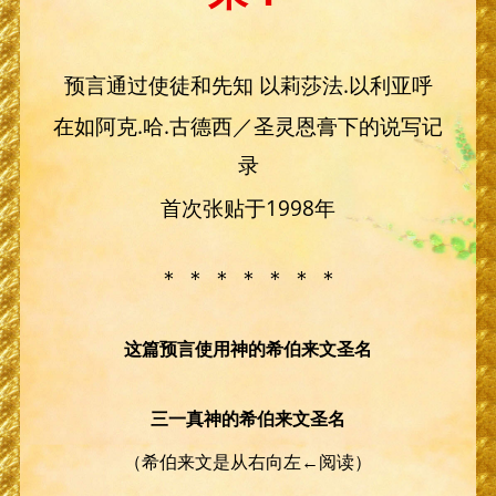
预言通过使徒和先知 以莉莎法.以利亚呼
在如阿克.哈.古德西／圣灵恩膏下的说写记
录
首次张贴于1998年
＊ ＊ ＊ ＊ ＊ ＊ ＊
这篇预言使用神的希伯来文圣名
三一真神的希伯来文圣名
（希伯来文是从右向左←阅读）