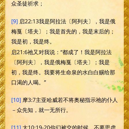
众圣徒祈求；
[9]
启22:13我是阿拉法〔阿列夫〕，我是俄
梅戛〔塔夫〕；我是首先的，我是末后的；
我是初，我是终。
启21:6祂又对我说：“都成了！我是阿拉法
〔阿列夫〕，我是俄梅戛〔塔夫〕；我是
初，我是终。我要将生命泉的水白白赐给那
口渴的人喝。”
[10]
摩3:7主亚哈威若不将奥秘指示祂的仆人
－众先知，就一无所行。
[11]
太10:19-20你们被交的时候，不要思虑