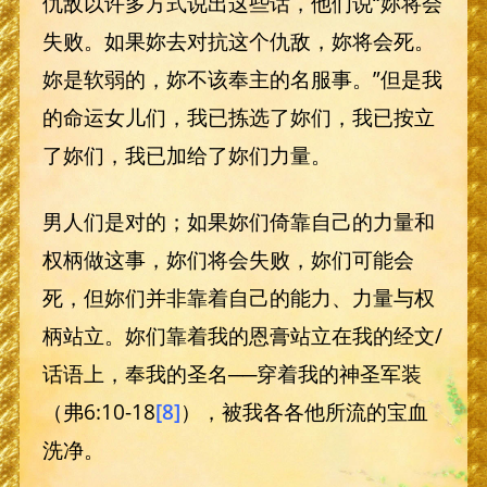
仇敌以许多方式说出这些话，他们说“妳将会
失败。如果妳去对抗这个仇敌，妳将会死。
妳是软弱的，妳不该奉主的名服事。”但是我
的命运女儿们，我已拣选了妳们，我已按立
了妳们，我已加给了妳们力量。
男人们是对的；如果妳们倚靠自己的力量和
权柄做这事，妳们将会失败，妳们可能会
死，但妳们并非靠着自己的能力、力量与权
柄站立。妳们靠着我的恩膏站立在我的经文/
话语上，奉我的圣名──穿着我的神圣军装
（弗6:10-18
[8]
），被我各各他所流的宝血
洗净。