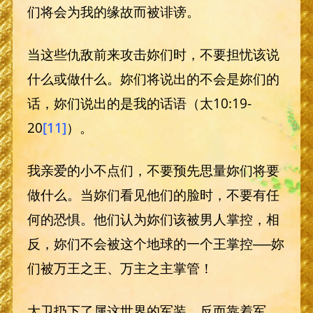
们将会为我的缘故而被诽谤。
当这些仇敌前来攻击妳们时，不要担忧该说
什么或做什么。妳们将说出的不会是妳们的
话，妳们说出的是我的话语（太10:19-
20
[11]
）。
我亲爱的小不点们，不要预先思量妳们将要
做什么。当妳们看见他们的脸时，不要有任
何的恐惧。他们认为妳们该被男人掌控，相
反，妳们不会被这个地球的一个王掌控──妳
们被万王之王、万主之主掌管！
大卫扔下了属这世界的军装，反而靠着军