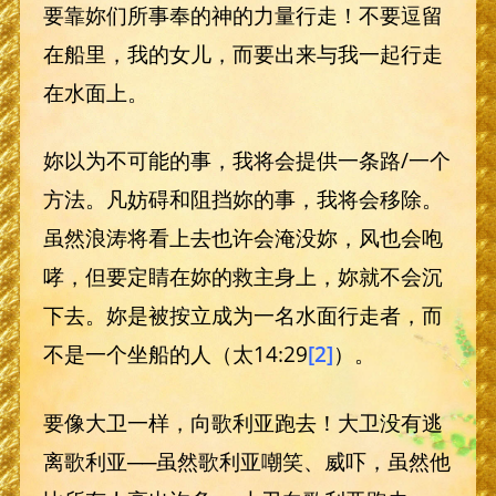
要靠妳们所事奉的神的力量行走！不要逗留
在船里，我的女儿，而要出来与我一起行走
在水面上。
妳以为不可能的事，我将会提供一条路/一个
方法。凡妨碍和阻挡妳的事，我将会移除。
虽然浪涛将看上去也许会淹没妳，风也会咆
哮，但要定睛在妳的救主身上，妳就不会沉
下去。妳是被按立成为一名水面行走者，而
不是一个坐船的人（太14:29
[2]
）。
要像大卫一样，向歌利亚跑去！大卫没有逃
离歌利亚──虽然歌利亚嘲笑、威吓，虽然他