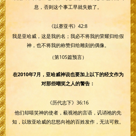
息，否则这个事工早就失败了。
《以赛亚书》42:8
我是亚哈威，这是我的名；我必不将我的荣耀归给假
神，也不将我的称赞归给雕刻的偶像。
（第105篇预言）
在2010年7月，亚哈威神说也要加上以下的经文作为
对那些嘲笑之人的警告：
《历代志下》36:16
他们却嘻笑神的使者，藐视祂的言语，讥诮祂的先
知，以致亚哈威的忿怒向祂的百姓发作，无法可救。