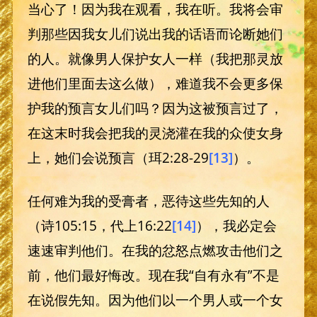
当心了！因为我在观看，我在听。我将会审
判那些因我女儿们说出我的话语而论断她们
的人。就像男人保护女人一样（我把那灵放
进他们里面去这么做），难道我不会更多保
护我的预言女儿们吗？因为这被预言过了，
在这末时我会把我的灵浇灌在我的众使女身
上，她们会说预言（珥2:28-29
[13]
）。
任何难为我的受膏者，恶待这些先知的人
（诗105:15，代上16:22
[14]
），我必定会
速速审判他们。在我的忿怒点燃攻击他们之
前，他们最好悔改。现在我“自有永有”不是
在说假先知。因为他们以一个男人或一个女