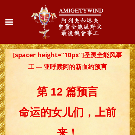
[spacer height="10px"]圣灵全能风事
工 — 亚呼赎阿的新血约预言
第 12 篇预言
命运的女儿们，上前
来！