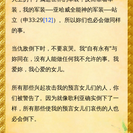
装，我的军装──亚哈威全能神的军装──站
立（申33:29
[12]
）。所以妳们也必会做同样
的事。
当仇敌倒下时，不要哀哭。我“自有永有”与
妳同在，没有人能做任何我不允许的事。我
爱妳，我心爱的女儿。
所有那些兴起攻击我的预言女儿们的人，你
们被警告了。因为就像歌利亚确实倒下了一
样，所有那些使我的预言女儿们哀伤的人也
必会倒下。