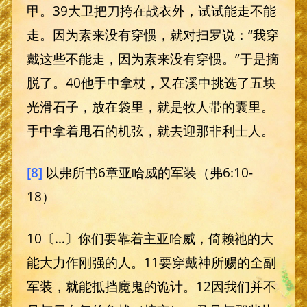
甲。39大卫把刀挎在战衣外，试试能走不能
走。因为素来没有穿惯，就对扫罗说：“我穿
戴这些不能走，因为素来没有穿惯。”于是摘
脱了。40他手中拿杖，又在溪中挑选了五块
光滑石子，放在袋里，就是牧人带的囊里。
手中拿着甩石的机弦，就去迎那非利士人。
[8]
以弗所书6章亚哈威的军装（弗6:10-
18）
10〔…〕你们要靠着主亚哈威，倚赖祂的大
能大力作刚强的人。11要穿戴神所赐的全副
军装，就能抵挡魔鬼的诡计。12因我们并不