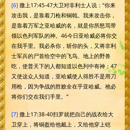
[6]
撒上17:45-47大卫对非利士人说：“你来
攻击我，是靠着刀枪和铜戟。我来攻击你，
是靠着万军之亚哈威的名，就是你所怒骂带
领以色列军队的神。46今日亚哈威必将你交
在我手里。我必杀你，斩你的头，又将非利
士军兵的尸首给空中的飞鸟、地上的野兽
吃，使普天下的人都知道以色列中有神；47
又使这众人知道，亚哈威使人得胜不是用刀
用枪，因为争战的胜败全在乎亚哈威。祂必
将你们交在我们手里。”
[7]
撒上17:38-40扫罗就把自己的战衣给大
卫穿上，将铜盔给他戴上，又给他穿上铠