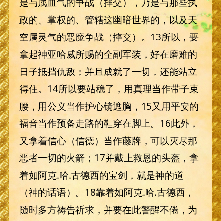
是与属血气的争战（摔交），乃是与那些执
政的、掌权的、管辖这幽暗世界的，以及天
空属灵气的恶魔争战（摔交）。13所以，要
拿起神亚哈威所赐的全副军装，好在磨难的
日子抵挡仇敌；并且成就了一切，还能站立
得住。14所以要站稳了，用真理当作带子束
腰，用公义当作护心镜遮胸，15又用平安的
福音当作预备走路的鞋穿在脚上。16此外，
又拿着信心（信德）当作藤牌，可以灭尽那
恶者一切的火箭；17并戴上救恩的头盔，拿
着如阿克.哈.古德西的宝剑，就是神的道
（神的话语）。18靠着如阿克.哈.古德西，
随时多方祷告祈求，并要在此警醒不倦，为