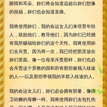
眼睛和耳朵。妳们将会知道远超出妳们想像
的祝福，妳们也会知道哀痛。
我将使用妳们，我的命运女儿们来培育年轻
人，鼓励他们，教导他们，因为妳们已经拥
有我所赐福给妳们的这个天性。我将使用妳
们去斥责。因为再一次，我已经把那灵放在
妳们里面。像一位母亲斥责那样，妳们也必
会斥责这个异教的国和所有那些被领入歧途
的人──以及那些带领我的羊群入歧途的人。
我的命运女儿们，妳们必会拥有胆量，像捍
卫幼狮的母狮一样。我将使用妳们去包扎伤