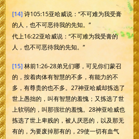
[14]
诗105:15亚哈威说：“不可难为我受膏
的人，也不可恶待我的先知。”
代上16:22亚哈威说：“不可难为我受膏的
人，也不可恶待我的先知。”
[15]
林前1:26-28弟兄们哪，可见你们蒙召
的，按着肉体有智慧的不多，有能力的不
多，有尊贵的也不多。27神亚哈威却拣选了
世上愚拙的，叫有智慧的羞愧；又拣选了世
上软弱的，叫那强壮的羞愧。28神亚哈威也
拣选了世上卑贱的，被人厌恶的，以及那无
有的，为要废掉那有的，29使一切有血气