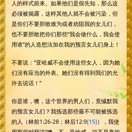
人的样式前来。如果他们是假先知，那么这
必须被揭露，这样其他人就不会被污染，但
是你们不要胆敢难为或者劝阻我的女儿们，
也不要胆敢把你们那些“我会做什么，我会使
用谁”的人造想法加在我的预言女儿们身上！
不要说：“亚哈威不会使用这些女人，因为她
们没有应当的外表。她们没有得到我们的允
许去说话！”
你是谁，噢，这个世界的男人们，竟缄默我
的预言女儿们？我拣选那些最不可能被拣选
的人（林前1:26-28；林后12:9
[15]
），我使
用那些对我说“噢，不，亚哈威，祢不是真的