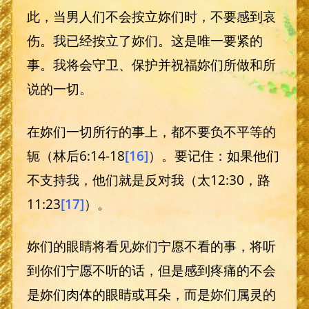
此，当男人们不会按立妳们时，不要感到哀
伤。我已经按立了妳们。这是唯一要紧的
事。我将会守卫、保护并祝福妳们所做和所
说的一切。
在妳们一切所行的事上，都不要负不平等的
轭（林后6:14-18
[16]
）。要记住：如果他们
不支持我，他们就是反对我（太12:30，路
11:23
[17]
）。
妳们的眼睛将看见妳们宁愿不看的事，将听
到你们宁愿不听的话，但是感到疼痛的不会
是妳们肉体的眼睛或耳朵，而是妳们属灵的