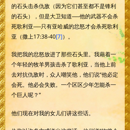
的石头击杀仇敌（因为它们甚至都不是锋利
的石头），但是大卫知道──他的武器不会杀
死歌利亚──只有亚哈威的忿怒才会杀死歌利
亚（撒上17:38-40
[7]
）。
我把我的忿怒放进了那些石头里。我藉着一
个年轻的牧羊男孩击杀了歌利亚，当他上前
去对抗仇敌时，众人嘲笑他，他们说“他必定
会死。他必会失败。一个区区少年怎能杀一
个巨人呢？”
他们现在对我的女儿们讲这些话。