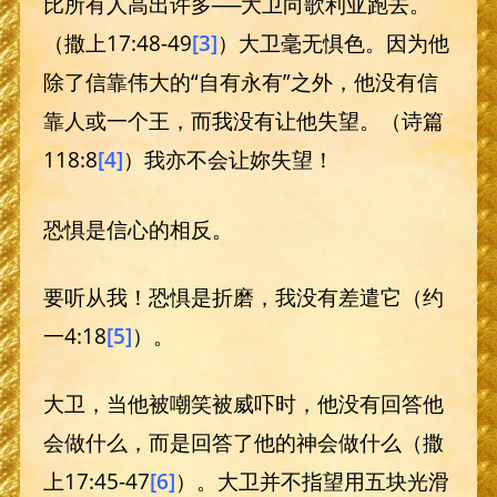
比所有人高出许多──大卫向歌利亚跑去。
（撒上17:48-49
[3]
）大卫毫无惧色。因为他
除了信靠伟大的“自有永有”之外，他没有信
靠人或一个王，而我没有让他失望。（诗篇
118:8
[4]
）我亦不会让妳失望！
恐惧是信心的相反。
要听从我！恐惧是折磨，我没有差遣它（约
一4:18
[5]
）。
大卫，当他被嘲笑被威吓时，他没有回答他
会做什么，而是回答了他的神会做什么（撒
上17:45-47
[6]
）。大卫并不指望用五块光滑