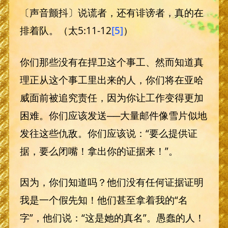
〔声音颤抖〕说谎者，还有诽谤者，真的在
排着队。（太5:11-12
[5]
）
你们那些没有在捍卫这个事工、然而知道真
理正从这个事工里出来的人，你们将在亚哈
威面前被追究责任，因为你让工作变得更加
困难。你们应该发送──大量邮件像雪片似地
发往这些仇敌。你们应该说：“要么提供证
据，要么闭嘴！拿出你的证据来！”。
因为，你们知道吗？他们没有任何证据证明
我是一个假先知！他们甚至拿着我的“名
字”，他们说：“这是她的真名”。愚蠢的人！