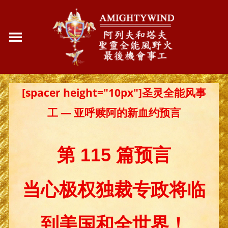
[spacer height="10px"]圣灵全能风事
工 — 亚呼赎阿的新血约预言
第 115 篇预言
当心极权独裁专政将临
到美国和全世界！