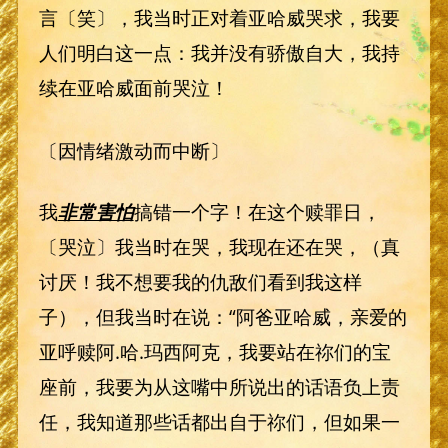
言〔笑〕，我当时正对着亚哈威哭求，我要
人们明白这一点：我并没有骄傲自大，我持
续在亚哈威面前哭泣！
〔因情绪激动而中断〕
我
非常害怕
搞错一个字！在这个赎罪日，
〔哭泣〕我当时在哭，我现在还在哭，（真
讨厌！我不想要我的仇敌们看到我这样
子），但我当时在说：“阿爸亚哈威，亲爱的
亚呼赎阿.哈.玛西阿克，我要站在祢们的宝
座前，我要为从这嘴中所说出的话语负上责
任，我知道那些话都出自于祢们，但如果一