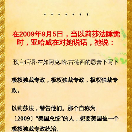
＊ ＊ ＊ ＊ ＊ ＊ ＊
在2009年9月5日，当以莉莎法睡觉
时，亚哈威在对她说话，祂说：
预言话语-在如阿克.哈.古德西的恩膏下写下
极权独裁专政，极权独裁专政，极权独裁专
政。
以莉莎法，警告他们。那个自称为
〔2009〕“美国总统”的人，想要美国被一个
极权独裁专政统治。