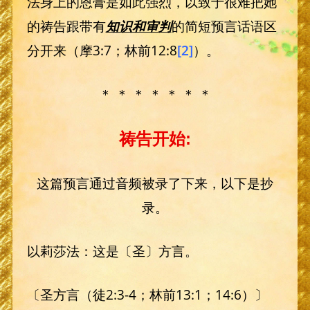
法身上的恩膏是如此强烈，以致于很难把她
的祷告跟带有
知识和审判
的简短预言话语区
分开来（摩3:7；林前12:8
[2]
）。
＊ ＊ ＊ ＊ ＊ ＊ ＊
祷告开始:
这篇预言通过音频被录了下来，以下是抄
录。
以莉莎法：这是〔圣〕方言。
〔圣方言（徒2:3-4；林前13:1；14:6）〕