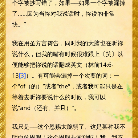
个字被抄写错了，如果──如果一个字被漏掉
了……因为当祢对我说话时，祢说的非常
快。”
我在用圣方言祷告，同时我的大脑也在听祢
说什么，但我的嘴有时候很难跟上〔笑〕以
便能够把祢说的话翻成英文（林前14:6-
13
[3]
）。有可能会漏掉一个次要的词：一
个“of（的）”或者“the”，或者我可能只是在
等着去听祢要说什么的时候，我可以
说“and（还有、并且）”。
我只是──这个恩赐太脆弱了。这是某种我不
明白的恩赐！这个恩赐非常独特！我，我不