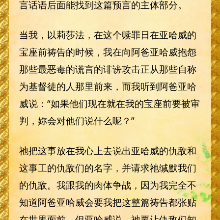
言话语后面能找到这篇预言的主体部分。
当我，以莉莎法，在这个赎罪日在亚哈威的
宝座前祷告的时候，我在向阿爸亚哈威抱怨
那些最恶毒的谎言的诽谤攻击正从那些自称
为基督徒的人那里前来，而我听到阿爸亚哈
威说：“如果他们现在就在我的宝座前要被审
判，妳会对他们说什么呢？”
祂把这事放在我心上去说出亚哈威的仇敌和
这事工的仇敌们的名字，并请求祂缄默我们
的仇敌。我跟我的肉体争战，因为我完全不
知道阿爸亚哈威会要我把这整篇祷告都张贴
在世界面前，但亚哈威说，祂要让仇敌们知