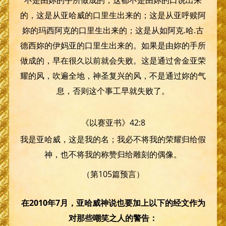
的，这是从亚哈威的口里生出来的；这是从亚呼赎阿
妳的玛西阿克的口里生出来的；这是从如阿克.哈.古
德西妳的伊妈亚的口里生出来的。如果是由妳的手所
做成的，早在很久以前就会失败。这是通过舍金亚荣
耀的风，吹遍全地，神圣复兴的风，不是通过妳的气
息，否则这个事工早就失败了。
《以赛亚书》42:8
我是亚哈威，这是我的名；我必不将我的荣耀归给假
神，也不将我的称赞归给雕刻的偶像。
（第105篇预言）
在2010年7月，亚哈威神说也要加上以下的经文作为
对那些嘲笑之人的警告：