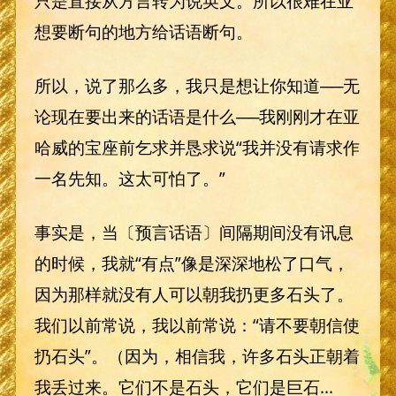
只是直接从方言转为说英文。所以很难在亚
想要断句的地方给话语断句。
所以，说了那么多，我只是想让你知道──无
论现在要出来的话语是什么──我刚刚才在亚
哈威的宝座前乞求并恳求说“我并没有请求作
一名先知。这太可怕了。”
事实是，当〔预言话语〕间隔期间没有讯息
的时候，我就“有点”像是深深地松了口气，
因为那样就没有人可以朝我扔更多石头了。
我们以前常说，我以前常说：“请不要朝信使
扔石头”。（因为，相信我，许多石头正朝着
我丢过来。它们不是石头，它们是巨石...