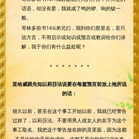
话语，却没有爱，我就成了鸣的锣、响的钹一
般。
哥林多前书14:6弟兄们，我到你们那里去，若只
说方言，不用启示或知识或预言或教训给你们讲
解，我于你们有什么益处呢？
＊ ＊ ＊ ＊ ＊ ＊ ＊
亚哈威跟先知以莉莎法说要在每篇预言前放上祂所说
的话：
很久以前，甚至在这个事工开始以前，我就已经警告
过妳了，以莉莎法。不要用男人或女人的名字为这个
事工取名。我把这个警告放在妳的灵里面，因为这都
不是由妳的手所做成的，这都不是由妳的口说出来