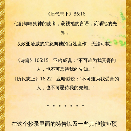
《历代志下》36:16
他们却嘻笑神的使者，藐视祂的言语，讥诮祂的先
知，
以致亚哈威的忿怒向祂的百姓发作，无法可救。
《诗篇》105:15 亚哈威说：“不可难为我受膏的
人，也不可恶待我的先知。”
《历代志上》16:22 亚哈威说：“不可难为我受膏的
人，也不可恶待我的先知。”
＊ ＊ ＊ ＊ ＊ ＊ ＊
在这个抄录里面的祷告以及一些其他较短预