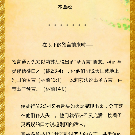
本圣经。
＊ ＊ ＊ ＊ ＊ ＊ ＊
在以下的预言前来时──
预言通过先知以莉莎法说出的“圣方言”前来。神的圣
灵赐信徒口才（徒2:3-4），让他们能说天国或地上
别国的语言（林前13:1）。以莉莎法说出圣方言，再
带出了预言。（林前14:6）。
使徒行传2:3-4又有舌头如火焰显现出来，分开落
在他们各人头上。他们就都被圣灵充满，按着圣
灵所赐的口才说起别国的话来。
哥林多前书13:1我若能说万人的方言，并天使的