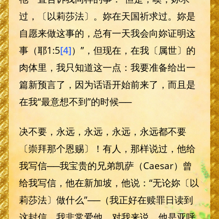
过，〔以莉莎法〕。妳在天国祈求过。妳是
自愿来做这事的，总有一天我会向妳证明这
事（耶1:5
[4]
）”，但现在，在我〔属世〕的
肉体里，我只知道这一点：我要准备给出一
篇新预言了，因为话语开始前来了，而且是
在我“最意想不到”的时候──
决不要，永远，永远，永远，永远都不要
〔崇拜那个恩赐〕！有人，那样说过，他给
我写信──我宝贵的兄弟凯萨（Caesar）曾
给我写信，他在新加坡，他说：“无论妳〔以
莉莎法〕做什么”──（我正好在赎罪日读到
这封信。我非常爱他。对我来说，他是亚呼