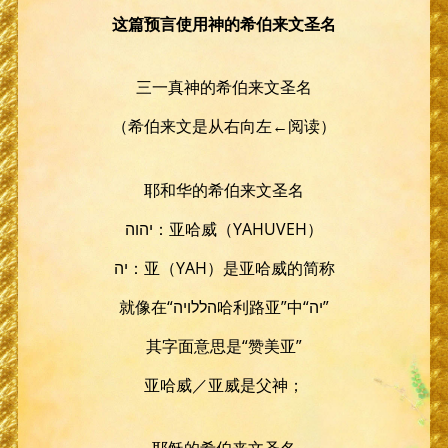
这篇预言使用神的希伯来文圣名
三一真神的希伯来文圣名
（希伯来文是从右向左←阅读）
耶和华的希伯来文圣名
יהוה：亚哈威（YAHUVEH）
יה：亚（YAH）是亚哈威的简称
就像在“הללויה哈利路亚”中“יה”
其字面意思是“赞美亚”
亚哈威／亚威是父神；
耶稣的希伯来文圣名