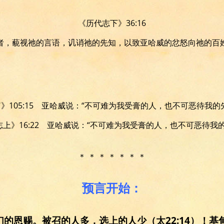
《历代志下》36:16
者，藐视祂的言语，讥诮祂的先知，以致亚哈威的忿怒向祂的百
》105:15 亚哈威说：“不可难为我受膏的人，也不可恶待我的
上》16:22 亚哈威说：“不可难为我受膏的人，也不可恶待我
＊ ＊ ＊ ＊ ＊ ＊ ＊
预言开始：
的恩赐。被召的人多，选上的人少（太22:14）！基