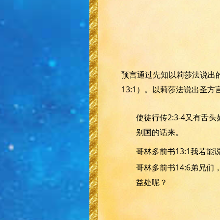
预言通过先知以莉莎法说出的
13:1）。以莉莎法说出圣方
使徒行传2:3-4又有
别国的话来。
哥林多前书13:1我若
哥林多前书14:6弟兄
益处呢？