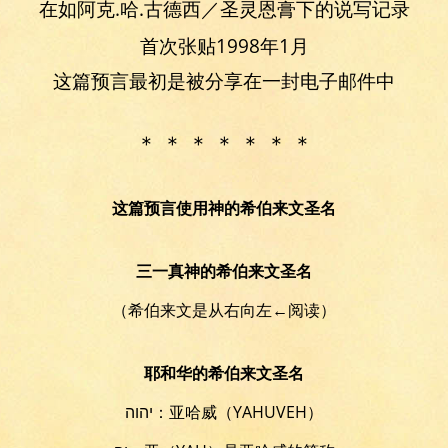
在如阿克.哈.古德西／圣灵恩膏下的说写记录
首次张贴1998年1月
这篇预言最初是被分享在一封电子邮件中
＊ ＊ ＊ ＊ ＊ ＊ ＊
这篇预言使用神的希伯来文圣名
三一真神的希伯来文圣名
（希伯来文是从右向左←阅读）
耶和华的希伯来文圣名
יהוה：亚哈威（YAHUVEH）