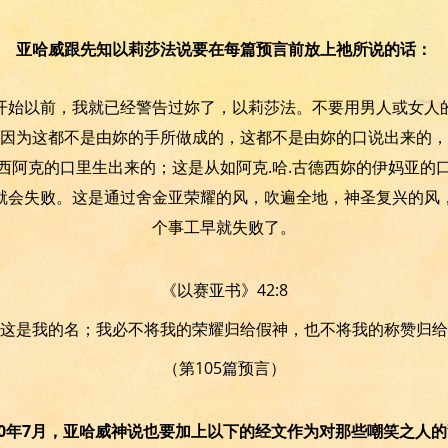
亚哈威跟先知以莉莎法说要在每篇预言前放上祂所说的话：
开始以前，我就已经警告过妳了，以莉莎法。不要用男人或女人
因为这都不是由妳的手所做成的，这都不是由妳的口说出来的，
西阿克的口里生出来的；这是从如阿克.哈.古德西妳的伊妈亚的
就会失败。这是通过舍金亚荣耀的风，吹遍全地，神圣复兴的风
个事工早就失败了。
《以赛亚书》42:8
这是我的名；我必不将我的荣耀归给假神，也不将我的称赞归给
（第105篇预言）
10年7月，亚哈威神说也要加上以下的经文作为对那些嘲笑之人