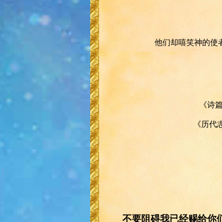
他们却嘻笑神的使
《诗篇
《历代志
不要阻碍我已经赐给你们