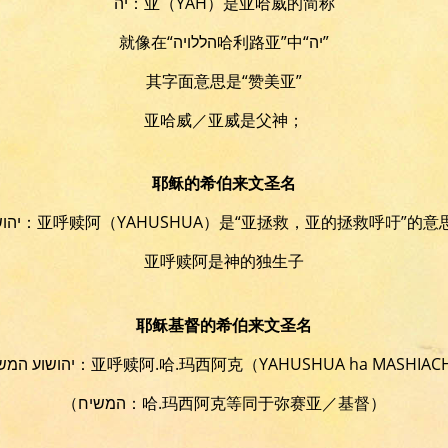
יה：亚（YAH）是亚哈威的简称
就像在“הללויה哈利路亚”中“יה”
其字面意思是“赞美亚”
亚哈威／亚威是父神；
耶稣的希伯来文圣名
יהושוע：亚呼赎阿（YAHUSHUA）
是“亚拯救，亚的拯救呼吁”的意
亚呼赎阿是神的独生子
耶稣基督的希伯来文圣名
יהושוע המשיח：亚呼赎阿.哈.玛西阿克
（YAHUSHUA ha MASHIAC
（המשיח：哈.玛西阿克等同于弥赛亚／基督）