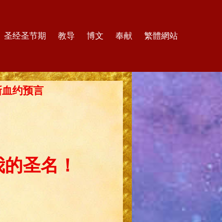
圣经圣节期
教导
博文
奉献
繁體網站
的新血约预言
我的圣名！