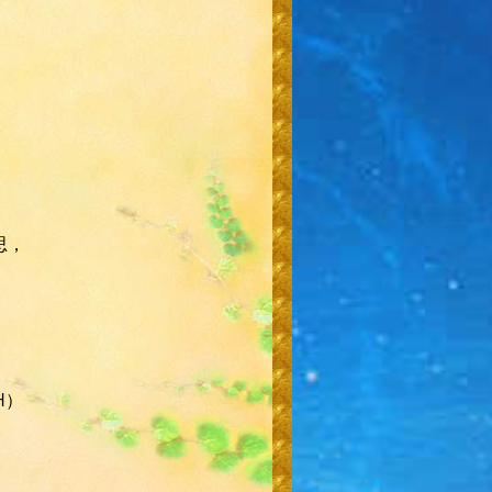
思，
H）