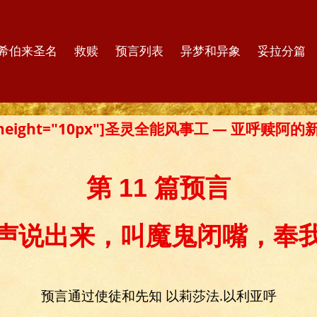
希伯来圣名
救赎
预言列表
异梦和异象
妥拉分篇
er height="10px"]圣灵全能风事工 — 亚呼赎阿
第 11 篇预言
声说出来，叫魔鬼闭嘴，奉
预言通过使徒和先知 以莉莎法.以利亚呼