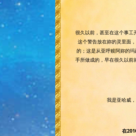
很久以前，甚至在这个事工
这个警告放在妳的灵里面，
的；这是从亚呼赎阿妳的玛
手所做成的，早在很久以前
我是亚哈威，
在20