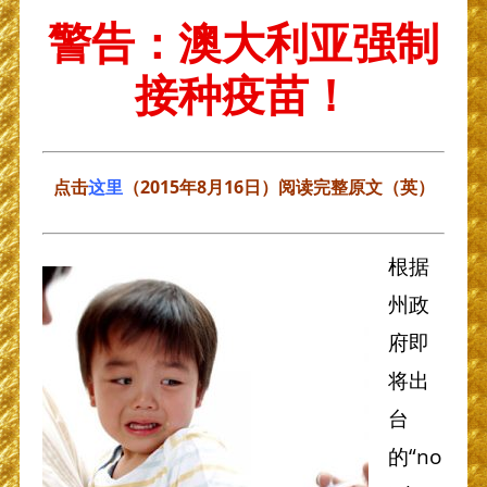
警告：澳大利亚强制
接种疫苗！
点击
这里
（2015年8月16日）
阅读完整原文（英）
根据
州政
府即
将出
台
的“no