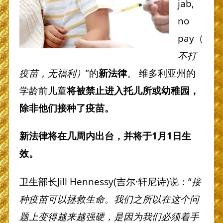
jab,
no
pay（
不打
疫苗，无福利
）
”的
新法律
。 维多利亚州的
学龄前儿童
将被禁止进入托儿所或幼稚园，
除非他们接种了疫苗。
新法律将在几周内出台，并将于
1
月
1
日生
效。
卫生部长Jill Hennessy(吉尔·轩尼诗)说：“
接
种疫苗可以拯救生命。我们之所以在这个问
题上变得越来越强硬，是因为我们必须着手