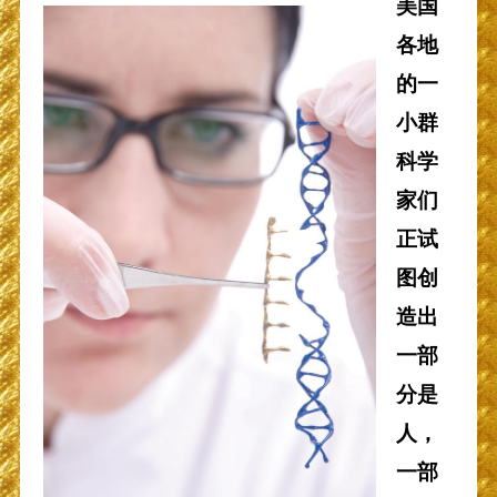
美国
各地
的一
小群
科学
家们
正试
图创
造出
一部
分是
人，
一部