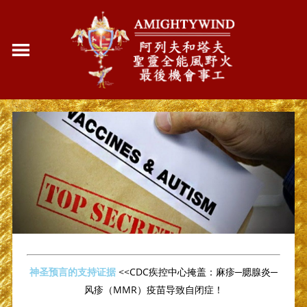
神圣预言的支持证据
<<CDC疾控中心掩盖：麻疹─腮腺炎─
风疹（MMR）疫苗导致自闭症！