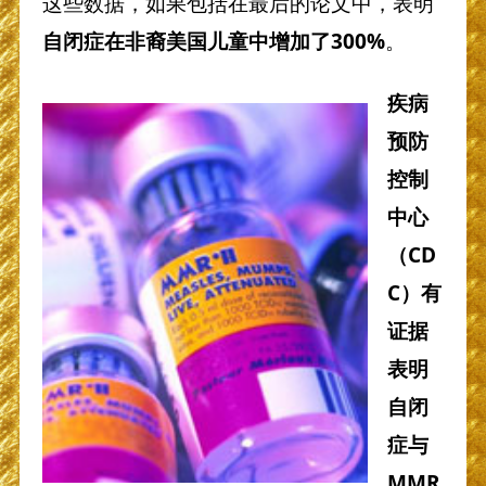
这些数据，如果包括在最后的论文中，表明
自闭症在非裔美国儿童中增加了
300%
。
疾病
预防
控制
中心
（
CD
C
）
有
证据
表明
自闭
症与
MMR