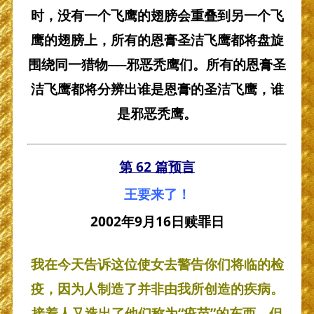
时，没有一个飞鹰的翅膀会重叠到另一个飞
鹰的翅膀上，所有的恩膏圣洁飞鹰都将盘旋
围绕同一猎物──邪恶秃鹰们。所有的恩膏圣
洁飞鹰都将分辨出谁是恩膏的圣洁飞鹰，谁
是邪恶秃鹰。
第 62 篇预言
王要来了！
2002
年
9
月
16
日赎罪日
我在今天告诉这位使女去警告你们将临的检
疫，因为人制造了并非由我所创造的疾病。
接着人又造出了他们称为“疫苗”的东西。但