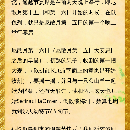
统，逾越节宴席是在前两天晚上举行，即尼
散月第十五日和第十六日开始的时候。在以
色列，就只是尼散月第十五日的第一个晚上
举行宴席。
尼散月第十六日（尼散月第十五日大安息日
之后的早晨），初熟的果子，收割的第一捆
大麦，（Reshit Katsir字面上的意思是开始
收割），要摇一摇，并且与一只公山羊一起
献为幡祭，还有无酵饼，油和酒。这天也开
始Sefirat HaOmer，倒数俄梅珥，数算七周
就到沙夫幼特节/五旬节。
很快就要到来的逾越节快乐！我们祈求你们