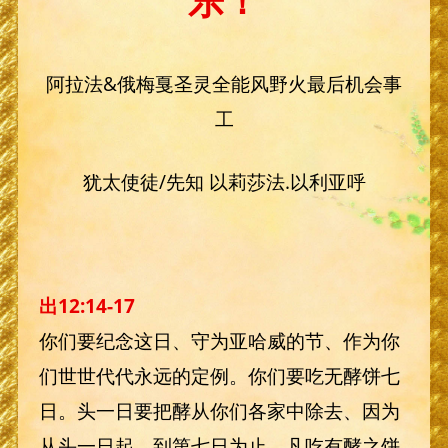
乐！
阿拉法&俄梅戛圣灵全能风野火最后机会事
工
犹太使徒/先知 以莉莎法.以利亚呼
出12:14-17
你们要纪念这日、守为亚哈威的节、作为你
们世世代代永远的定例。你们要吃无酵饼七
日。头一日要把酵从你们各家中除去、因为
从头一日起、到第七日为止、凡吃有酵之饼