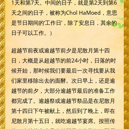
1天和第7天。中间的日子，就是第2天到第6
天之间的日子，被称为Chol HaMoed，意思
是节日期间的‘工作日’，除了安息日，其余的
日子可以工作。）
超越节前夜或逾越节前夕是尼散月第十四
日，大概是从超越节的前24小时，日落的时
候开始，那时候我们要最后一次寻找要从我
们家里移除出去的面酵。次日早上，还是逾
越节的前夕，大部分逾越节最后的准备工作
都完成了。逾越祭或逾越节祭品是在尼散月
第十四日下午被献上，然后到了晚上，即在
尼散月第十五日，就吃逾越节宴席。按照传