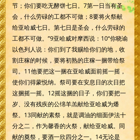
节；你们要吃无酵饼七日。7第一日当有圣
会，什么劳碌的工都不可做；8要将火祭献
给亚哈威七日。第七日是圣会，什么劳碌的
工都不可做。”9亚哈威对摩西说：10“你晓谕
以色列人说：你们到了我赐给你们的地，收
割庄稼的时候，要将初熟的庄稼一捆带给祭
司。11他要把这一捆在亚哈威面前摇一摇，
使你们得蒙悦纳。祭司要在安息日的次日把
这捆摇一摇。12摇这捆的日子，你们要把一
岁、没有残疾的公绵羊羔献给亚哈威为燔
祭。13同献的素祭，就是调油的细面伊法十
分之二，作为馨香的火祭，献给亚哈威。同
献的奠祭，要酒一欣四分之一。14无论是