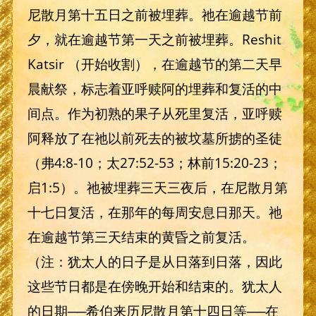
尼散月第十五日之前被埋葬。祂在逾越节前
夕，就在逾越节第一天之前被埋葬。Reshit
Katsir （开始收割），在逾越节的第二天早
晨献祭，标志着亚呼赎阿的埋葬和复活的中
间点。作为初熟的果子从死里复活，亚呼赎
阿释放了在祂以前死去的被坟墓所掳的圣徒
（弗4:8-10；太27:52-53；林前15:20-23；
启1:5）。祂被埋葬三天三夜后，在尼散月第
十七日复活，在那年的每周安息日那天。祂
在逾越节第三天结束的黄昏之前复活。
（注：犹太人的日子是从日落到日落，因此
这些节日都是在傍晚开始和结束的。犹太人
的日期──希伯来历尼散月第十四日等──在