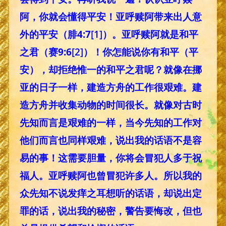
阿，你就会懂得平安！亚呼赎阿带来出人意
外的平安（腓4:7
[1]
）。亚呼赎阿就是和平
之君（赛9:6
[2]
）！你怎能说你有和平（平
安），却拒绝惟一的和平之君呢？就像在挪
亚的日子一样，建造方舟的工作很艰难。建
造方舟并收集动物的时间很长。就像对古时
先知而言是艰难的一样，当今先知的工作对
他们而言也同样艰难，说出我的话语不是容
易的事！这需要胆量，你将会冒犯人多于祝
福人。亚呼赎阿也曾冒犯许多人。所以我的
众先知不说发痒之耳想听的话语，却说出定
罪的话，说出我的秘密，警告要悔改，但也