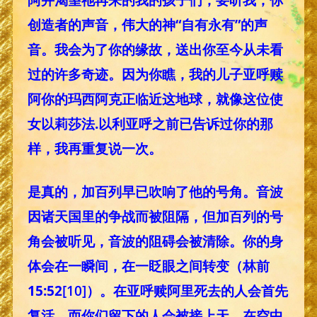
创造者的声音，伟大的神“自有永有”的声
音。我会为了你的缘故，送出你至今从未看
过的许多奇迹。因为你瞧，我的儿子亚呼赎
阿你的玛西阿克正临近这地球，就像这位使
女以莉莎法.以利亚呼之前已告诉过你的那
样，我再重复说一次。
是真的，加百列早已吹响了他的号角。音波
因诸天国里的争战而被阻隔，但加百列的号
角会被听见，音波的阻碍会被清除。你的身
体会在一瞬间，在一眨眼之间转变（林前
15:52
[10]
）。在亚呼赎阿里死去的人会首先
复活，而你们留下的人会被接上天，在空中