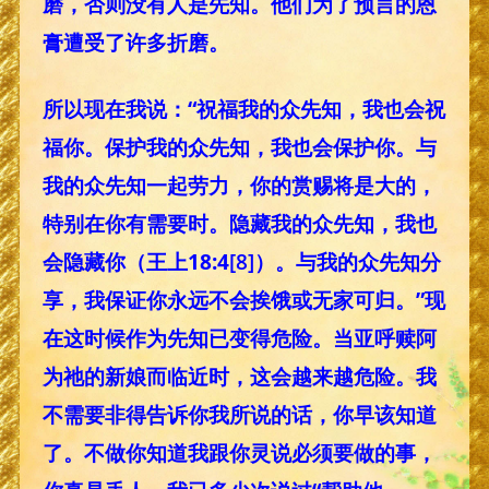
磨，否则没有人是先知。他们为了预言的恩
膏遭受了许多折磨。
所以现在我说：“祝福我的众先知，我也会祝
福你。保护我的众先知，我也会保护你。与
我的众先知一起劳力，你的赏赐将是大的，
特别在你有需要时。隐藏我的众先知，我也
会隐藏你（王上18:4
[8]
）。与我的众先知分
享，我保证你永远不会挨饿或无家可归。”现
在这时候作为先知已变得危险。当亚呼赎阿
为祂的新娘而临近时，这会越来越危险。我
不需要非得告诉你我所说的话，你早该知道
了。不做你知道我跟你灵说必须要做的事，