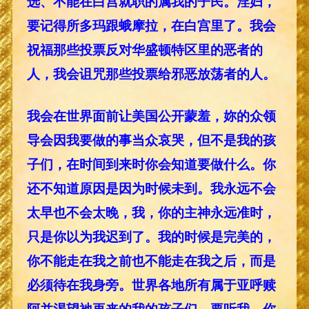
选、不能在白宫就职的属我的子民。淫妇，
要记得所多玛跟蛾摩拉，在白宫里了。我会
祝福那些投票反对华盛顿特区里的恶者的
人，我会诅咒那些投票给邪恶放荡者的人。
我会在世界面前让美国公开蒙羞，妳的众领
导会因我要做的事当众哀哭，但不是我的孩
子们，在时间到来时你会知道要做什么。你
还不知道原因是因为时候未到。我永远不会
太早也不会太晚，我，你的主神永远准时，
只是你以为我迟到了。我的时候是完美的，
你不能走在我之前也不能走在我之后，而是
必须待在我身旁。世界各地所有属于亚呼赎
阿并渴望祂再来的我的孩子们，要听我，你