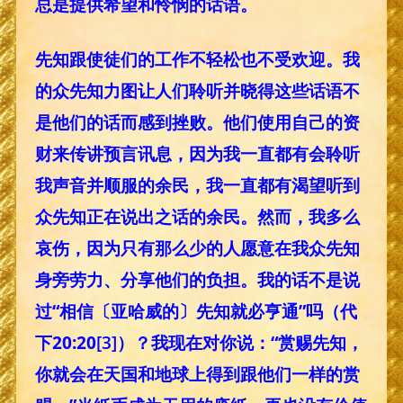
总是提供希望和怜悯的话语。
先知跟使徒们的工作不轻松也不受欢迎。我
的众先知力图让人们聆听并晓得这些话语不
是他们的话而感到挫败。他们使用自己的资
财来传讲预言讯息，因为我一直都有会聆听
我声音并顺服的余民，我一直都有渴望听到
众先知正在说出之话的余民。然而，我多么
哀伤，因为只有那么少的人愿意在我众先知
身旁劳力、分享他们的负担。我的话不是说
过“相信〔亚哈威的〕先知就必亨通”吗（代
下20:20
[3]
）？我现在对你说：“赏赐先知，
你就会在天国和地球上得到跟他们一样的赏