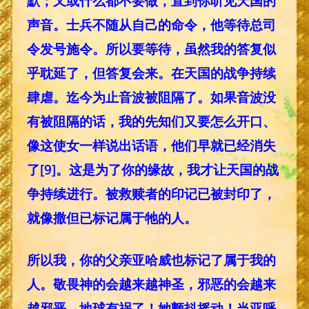
默；又或什么都不要做，直到你听见天国的
声音。士兵不随从自己的命令，他等待总司
令发号施令。所以要等待，虽然我的答复似
乎耽延了，但答复会来。在天国的战争持续
肆虐。迄今为止音波被阻隔了。如果音波没
有被阻隔的话，我的先知们又要怎么开口、
像这使女一样说出话语，他们早就已经消失
了
[9]
。这是为了你的缘故，我才让天国的战
争持续进行。被救赎者的印记已被封印了，
就像撒但已标记属于牠的人。
所以我，你的父亲亚哈威也标记了属于我的
人。敬畏神的会越来越神圣，邪恶的会越来
越邪恶。地球有祸了！她颤抖摇动！当亚呼