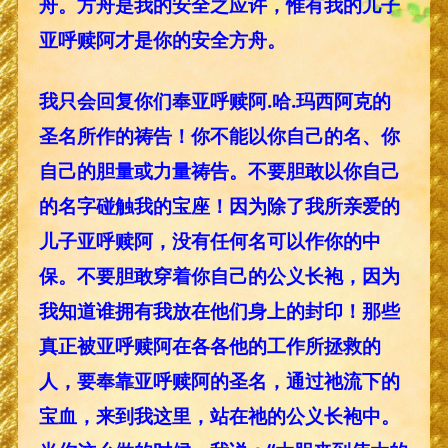
舟。方舟是我的安全之应许，惟有我的儿子
亚呼赎阿才是你的安全方舟。
我只会回复你们奉亚呼赎阿.哈.玛西阿克的
圣名所作的祷告！你不能以你自己的名、你
自己的胆量或力量祷告。不要胆敢以你自己
的名字碰触我的宝座！因为除了我所亲爱的
儿子亚呼赎阿，没有任何名可以作你的中
保。不要胆敢穿着你自己的公义长袍，因为
我知道谁拥有我放在他们身上的封印！那些
真正被亚呼赎阿在各各他的工作所拯救的
人，要奉靠亚呼赎阿的圣名，通过祂流下的
宝血，来到我这里，站在祂的公义长袍中。