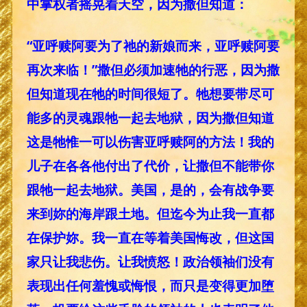
中掌权者摇晃着天空，因为撒但知道：
“亚呼赎阿要为了祂的新娘而来，亚呼赎阿要
再次来临！”撒但必须加速牠的行恶，因为撒
但知道现在牠的时间很短了。牠想要带尽可
能多的灵魂跟牠一起去地狱，因为撒但知道
这是牠惟一可以伤害亚呼赎阿的方法！我的
儿子在各各他付出了代价，让撒但不能带你
跟牠一起去地狱。美国，是的，会有战争要
来到妳的海岸跟土地。但迄今为止我一直都
在保护妳。我一直在等着美国悔改，但这国
家只让我悲伤。让我愤怒！政治领袖们没有
表现出任何羞愧或悔恨，而只是变得更加堕