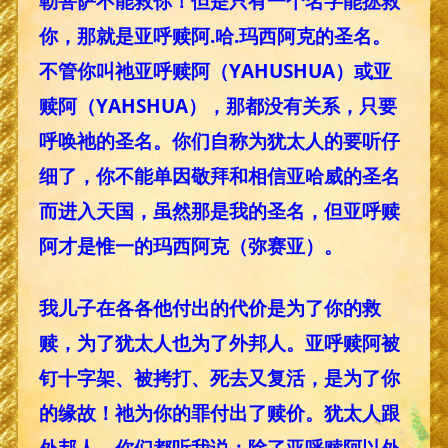
勒菩萨不能救你！但是只有一个名字能拯救
你，那就是亚呼赎阿.哈.玛西阿克的圣名。
不管你叫祂亚呼赎阿（YAHUSHUA）或亚
赎阿（YAHSHUA），那都没有关系，只要
呼唤祂的圣名。你们自称为犹太人的要听仔
细了，你不能单因敬拜和相信亚哈威的圣名
而进入天国，虽然那是我的圣名，但亚呼赎
阿才是惟一的玛西阿克（弥赛亚）。
我儿子在各各他付出的代价是为了你的救
赎，为了犹太人也为了外邦人。亚呼赎阿被
钉十字架、被拷打、死去又复活，是为了你
的缘故！祂为你的罪付出了赎价。犹太人跟
外邦人，你们都听我说：除了亚呼赎阿以外