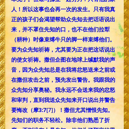
人！所以这事也会再一次的发生。只有我真
正的孩子们会渴望帮助众先知去把话语说出
来，并不罩住先知的口，也不在他们拉犁
（耕种）时像束缚牛只的脚一样束缚他们。
要为众先知祈祷，尤其要为正在把这话说出
的使女祈祷。撒但企图在地球上缄默我的声
音，因为众先知总是在我将忿怒送来之前或
在撒但攻击之前，预先发出警告。我跟我的
众先知分享奥秘。我永远不会送来我的忿怒
和审判，直到我送众先知来开口说出并警告
要悔改（摩3:7
[7]
）！撒但尤其憎恨先知。
先知们的职务不轻松。除非他们熟悉了折