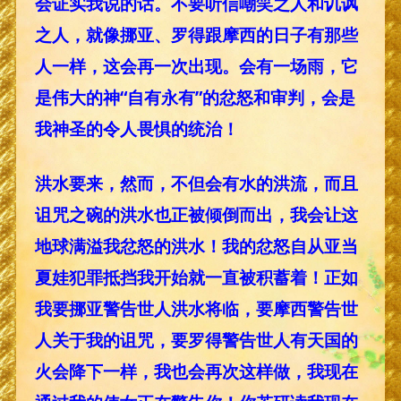
会证实我说的话。不要听信嘲笑之人和讥讽
之人，就像挪亚、罗得跟摩西的日子有那些
人一样，这会再一次出现。会有一场雨，它
是伟大的神“自有永有”的忿怒和审判，会是
我神圣的令人畏惧的统治！
洪水要来，然而，不但会有水的洪流，而且
诅咒之碗的洪水也正被倾倒而出，我会让这
地球满溢我忿怒的洪水！我的忿怒自从亚当
夏娃犯罪抵挡我开始就一直被积蓄着！正如
我要挪亚警告世人洪水将临，要摩西警告世
人关于我的诅咒，要罗得警告世人有天国的
火会降下一样，我也会再次这样做，我现在