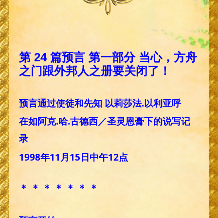
第 24 篇预言 第一部分 当心，方舟
之门跟外邦人之册要关闭了！
预言通过使徒和先知 以莉莎法.以利亚呼
在如阿克.哈.古德西／圣灵恩膏下的说写记
录
1998年11月15日中午12点
＊ ＊ ＊ ＊ ＊ ＊ ＊