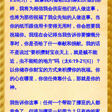
样，我将为相信我会供应他们的人做这事，
也将为那些祝福了我众先知的人做这事。当
你的纸币跟信用卡变得无用时，你会想要我
祝福你。我现在会记得当我告诉你要慷慨分
享时，你是否给了什一奉献和捐献。我的话
不是说过“要积攒财宝在天上，就是贼不能
近，虫不能蛀的地方”吗（太6:19-21
[6]
）？
以你储存你财宝的方式来积攒你的祝福。你
的心在哪里，你信任倚靠什么，那就是你的
神。
我告诉你这事：任何一个帮助了挪亚的人都
幸免了。但谁与挪亚一起劳力？只有他的家