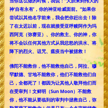
当你这么做的时候，我说：“大胆来到伟大的
神‘自有永有’，你的神亚哈威面前。”如果你
尝试以其他名字前来，我会把你赶出去！除
了在太迟以前，现在就接受亚呼赎阿作为玛
西阿克（弥赛亚）、你的救主、你的神，你
将不会以任何其他方式从我忿怒的洪水、将
降下的烈火、诅咒、瘟疫当中被拯救！
佛陀不能救你，他不能救他自己，阿拉、穆
罕默德、甘地不能救你，他们不能救他们自
己，全都死了！都因为让其他人敬拜他们而
在受审判！文鲜明（Sun Moon）不能救
你，他不能从要临到的审判中拯救自己，弥