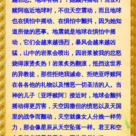
赎阿临近地球时，不但天空震动，而且地球
也在惧怕中摇动、在惧怕中颤抖，因为她知
道所做的恶事。地震就是地球在惧怕中摇
动，它们会越来越强烈，暴风会越来越凶
猛，山中的岩浆会喷出，因岩浆被我的忿怒
烧得滚烫炙热！岩浆炙热翻滚，抵挡这世界
的异教徒，那些拒绝我诫命、拒绝亚呼赎阿
在各各他的礼物以及憎恶一切圣洁的人。当
神的儿子〔亚呼赎阿〕接近时，地球会颤抖
摇动得更厉害，天空因撒但的愤怒以及天国
里的战争而颤动，天空就像女人分娩一样劳
力，那会像星辰从天空坠落一样。君王和空