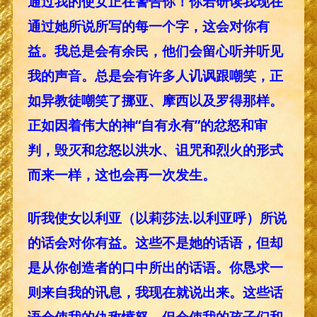
通过我的使女正在警告你！你若研读我现在
通过她所说所写的每一个字，这会对你有
益。我总是会有余民，他们会留心听并听见
我的声音。总是会有许多人讥讽跟嘲笑，正
如异教徒嘲笑了挪亚、摩西以及罗得那样。
正如因着伟大的神“自有永有”的忿怒和审
判，毁灭和忿怒以洪水、诅咒和烈火的形式
而来一样，这也会再一次发生。
听我使女以利亚（以莉莎法.以利亚呼）所说
的话会对你有益。这些不是她的话语，但却
是从你创造者的口中所出的话语。你恳求一
则来自我的讯息，我现在就说出来。这些话
语会使我的仇敌愤怒，但会使我的孩子们和