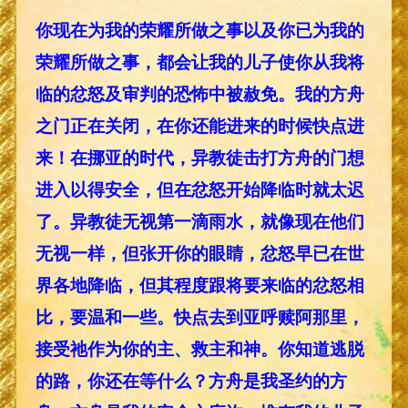
你现在为我的荣耀所做之事以及你已为我的
荣耀所做之事，都会让我的儿子使你从我将
临的忿怒及审判的恐怖中被赦免。我的方舟
之门正在关闭，在你还能进来的时候快点进
来！在挪亚的时代，异教徒击打方舟的门想
进入以得安全，但在忿怒开始降临时就太迟
了。异教徒无视第一滴雨水，就像现在他们
无视一样，但张开你的眼睛，忿怒早已在世
界各地降临，但其程度跟将要来临的忿怒相
比，要温和一些。快点去到亚呼赎阿那里，
接受祂作为你的主、救主和神。你知道逃脱
的路，你还在等什么？方舟是我圣约的方