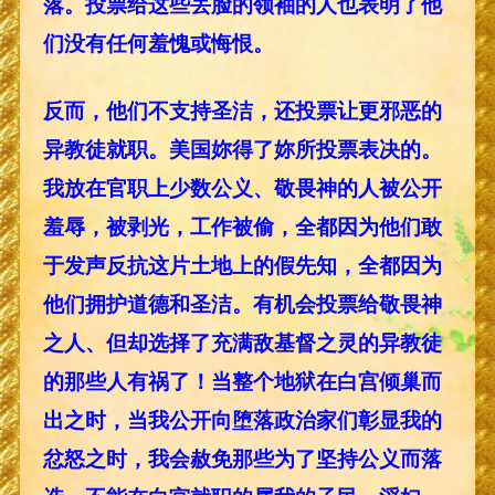
落。投票给这些丢脸的领袖的人也表明了他
们没有任何羞愧或悔恨。
反而，他们不支持圣洁，还投票让更邪恶的
异教徒就职。美国妳得了妳所投票表决的。
我放在官职上少数公义、敬畏神的人被公开
羞辱，被剥光，工作被偷，全都因为他们敢
于发声反抗这片土地上的假先知，全都因为
他们拥护道德和圣洁。有机会投票给敬畏神
之人、但却选择了充满敌基督之灵的异教徒
的那些人有祸了！当整个地狱在白宫倾巢而
出之时，当我公开向堕落政治家们彰显我的
忿怒之时，我会赦免那些为了坚持公义而落