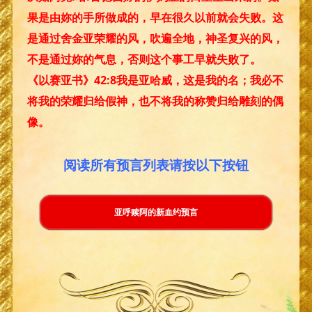
果是由妳的手所做成的，早在很久以前就会失败。这
是通过舍金亚荣耀的风，吹遍全地，神圣复兴的风，
不是通过妳的气息，否则这个事工早就失败了。
《以赛亚书》42:8我是亚哈威，这是我的名；我必不
将我的荣耀归给假神，也不将我的称赞归给雕刻的偶
像。
阅读所有预言列表请按以下按钮
亚呼赎阿的新血约预言