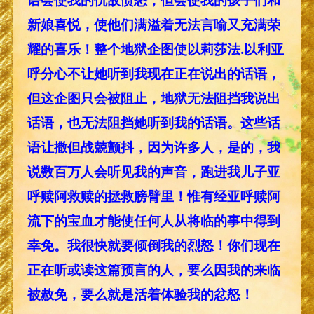
新娘喜悦，使他们满溢着无法言喻又充满荣
耀的喜乐！整个地狱企图使以莉莎法.以利亚
呼分心不让她听到我现在正在说出的话语，
但这企图只会被阻止，地狱无法阻挡我说出
话语，也无法阻挡她听到我的话语。这些话
语让撒但战兢颤抖，因为许多人，是的，我
说数百万人会听见我的声音，跑进我儿子亚
呼赎阿救赎的拯救膀臂里！惟有经亚呼赎阿
流下的宝血才能使任何人从将临的事中得到
幸免。我很快就要倾倒我的烈怒！你们现在
正在听或读这篇预言的人，要么因我的来临
被赦免，要么就是活着体验我的忿怒！