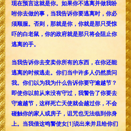
现在预言这就是你。如果你不逃离并做我吩
咐你去做的事，当我告诉你要逃离时，你必
须顺服。否则，那就是你，你就是那只受惊
吓的白老鼠，你的政府就是那只将会阻止你
逃离的手。
当我告诉你去变卖你所有的东西，在你还能
逃离的时候逃走。你们当中许多人仍然质问
我。你们以为我为什么告诉你要守逾越节？
即使你以前从来没有守过，我警告了你要去
守逾越节，这样死亡天使就会越过你，不会
碰触你的家人或房子，诅咒也无法临到你身
上。当我借这鸣警使女
[1]
说出来并且给你们