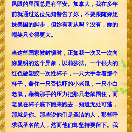
风眼的里面总是有平安。加拿大，我在多年
前就通过这位先知警告了妳，不要跟随妳姐
妹美国的脚步，但妳有听从吗？没有，妳的
嘲笑只变得更大。
当这些国家被封锁时，正如我一次又一次向
妳显明的这个异象，以莉莎法。一个很大的
红色硬塑胶一次性杯子，一只大手拿着那个
杯子，盖住一只受惊吓的小老鼠，一只小白
老鼠，藉着那手的压力把那只老鼠围住，而
老鼠在杯子底下跑来跑去，知道无处可逃，
那就是你。那些说他们是圣洁的人，那些呼
求我圣名的人，然而他们却坚持要留下。我