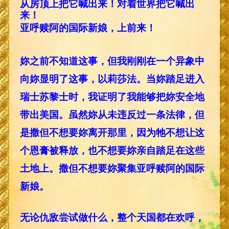
从房顶上把它喊出来！对着世界把它喊出
来！
亚呼赎阿的国际新娘，上前来！
妳之前不知道这事，但我刚刚在一个异象中
向妳显明了这事，以莉莎法。当妳踏足进入
瑞士苏黎士时，我证明了我能够把妳安全地
带出美国。虽然妳从未违反过一条法律，但
是撒但不想要妳离开那里，因为牠不想让这
个恩膏被释放，也不想要妳亲自踏足在这些
土地上。撒但不想要妳聚集亚呼赎阿的国际
新娘。
无论仇敌尝试做什么，整个天国都在欢呼，