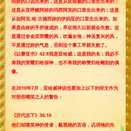
由妳的口说出来的，这是从亚哈威的口里生出来的；
这是从亚呼赎阿妳的玛西阿克的口里生出来的；这是
从如阿克.哈.古德西妳的伊妈亚的口里生出来的。如
果是由妳的手所做成的，早在很久以前就会失败。这
是通过舍金亚荣耀的风，吹遍全地，神圣复兴的风，
不是通过妳的气息，否则这个事工早就失败了。
《以赛亚书》42:8我是亚哈威，这是我的名；我必不
将我的荣耀归给假神，也不将我的称赞归给雕刻的偶
像。
在2010年7月，亚哈威神说也要加上以下的经文作为
对那些嘲笑之人的警告：
《历代志下》36:16
他们却嘻笑神的使者，藐视祂的言语，讥诮祂的先