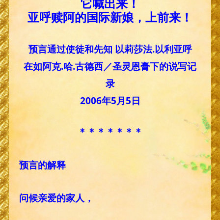
它喊出来！
亚呼赎阿的国际新娘，上前来！
预言通过使徒和先知 以莉莎法.以利亚呼
在如阿克.哈.古德西／圣灵恩膏下的说写记
录
2006年5月5日
＊＊＊＊＊＊＊
预言的解释
问候亲爱的家人，