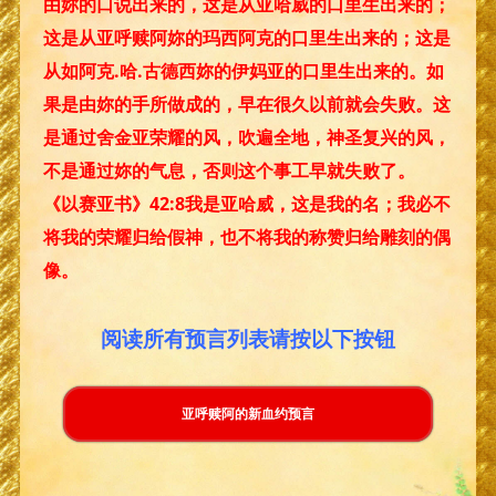
由妳的口说出来的，这是从亚哈威的口里生出来的；
这是从亚呼赎阿妳的玛西阿克的口里生出来的；这是
从如阿克.哈.古德西妳的伊妈亚的口里生出来的。如
果是由妳的手所做成的，早在很久以前就会失败。这
是通过舍金亚荣耀的风，吹遍全地，神圣复兴的风，
不是通过妳的气息，否则这个事工早就失败了。
《以赛亚书》42:8我是亚哈威，这是我的名；我必不
将我的荣耀归给假神，也不将我的称赞归给雕刻的偶
像。
阅读所有预言列表请按以下按钮
亚呼赎阿的新血约预言