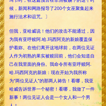
候，新闻和网路报导了200个女巫聚集起来
施行法术和诅咒。〕
但我，亚哈威说！他们的攻击不能通过，因
为我有亚呼赎阿.哈.玛西阿克的新娘覆盖保
护着妳。在他们离开这地球前，在两位见证
人作为初熟的果实被赎回前，他们会知道自
己在我里面的身份。我命令所有亚呼赎阿.
哈.玛西阿克的新娘：现在开始为我所称
为“两位见证人”的那两人祷告！看哪，我亚
哈威告诉世界一个秘密！看哪，我做了一件
新事！两位见证人会是一个女人和一个男
人！