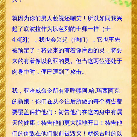
就因为你们男人藐视还嘲笑！所以如同我兴
起了底波拉作为以色列的士师一样（士
4:4
[3]
），我也会兴起（他们），它也事先
被预定了：将要来的有着像摩西的灵，将要
来的有着像以利亚的灵。但当这两位还处于
肉身中时，便已遭到了攻击。
我，亚哈威命令所有亚呼赎阿.哈.玛西阿克
的新娘：你们在从今往后所做的每个祷告都
要覆盖保护他们：祷告他们在这肉身中有属
天的健康！祷告他们更大胆地开口！祷告他
们的仇敌在他们眼前被毁灭！就像古时的以