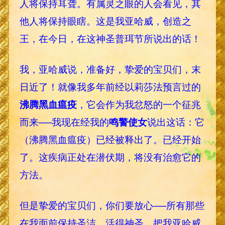
人将保持耳聋。有属灵之眼的人会看见，其
他人将保持眼瞎。这是我亚哈威，创造之
王，在今日，在这神圣普珥节所说出的话！
我，亚哈威说，准备好，挚爱的宝贝们，末
日近了！就像我多年前经以莉莎法预言过的
沸腾黑血瘟疫
，它会作为我忿怒的一个征兆
而来──我现在经我的
鸣警使女
说出这话：它
（沸腾黑血瘟疫）已经被释出了。已经开始
了。这疾病正处在潜伏期，将没有治愈它的
方法。
但是挚爱的宝贝们，你们要放心──所有那些
在我面前保持圣洁、活得神圣、把我亚哈威