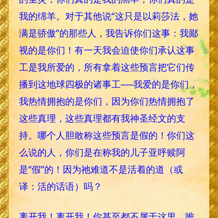
我的绵羊。对于其他说“这只是以莉莎法，她
满是骄傲”的那些人，我告诉你们这事：我鄙
视的是你们！有一天我会迫使你们承认这事
工是我所爱的，所有拿着这些预言把它们传
播到这地球四极的诸事工──我爱的是你们，
我热情拥抱的是你们，因为你们热情拥抱了
这些真理，这些真理都有我神圣经文的支
持。哪个人胆敢称这些预言是假的！你们这
么说的人，你们是在称我的儿子亚呼赎阿
是“假”的！因为祂难道不是活着的道（或
译：活的话语）吗？
离开我！离开我！你甚至都不属于这里。唯