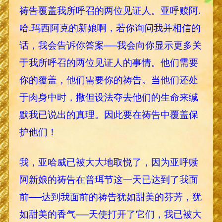
祷告覆盖我所呼召的两位见证人。亚呼赎阿.
哈.玛西阿克的新娘啊，若你询问我并相信的
话，我会告诉你答案──我会向你显示更多关
于我所呼召的两位见证人的事情。他们需要
你的覆盖，他们需要你的祷告。当他们还处
于肉身中时，撒但设法夺去他们的生命来缄
默我已说出的真理。因此要在祷告中覆盖保
护他们！
我，亚哈威已被大大地取悦了，因为亚呼赎
阿新娘的祷告在普珥节这一天已达到了我面
前──达到我面前的祷告犹如甜美的芬芳，犹
如甜美的香气──天使打开了它们，我已被大