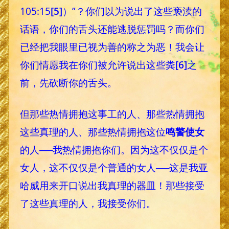
105:15
[5]
）”？你们以为说出了这些亵渎的
话语，你们的舌头还能逃脱惩罚吗？而你们
已经把我眼里已视为善的称之为恶！我会让
你们情愿我在你们被允许说出这些粪
[6]
之
前，先砍断你的舌头。
但那些热情拥抱这事工的人、那些热情拥抱
这些真理的人、那些热情拥抱这位
鸣警使女
的人──我热情拥抱你们。因为这不仅仅是个
女人，这不仅仅是个普通的女人──这是我亚
哈威用来开口说出我真理的器皿！那些接受
了这些真理的人，我接受你们。