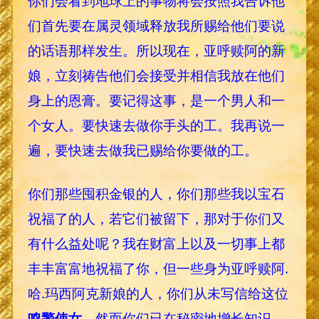
你们会看到地球上的事物将会按照我告诉他
们首先要在属灵领域释放我所赐给他们要说
的话语那样发生。所以现在，亚呼赎阿的新
娘，立刻祷告他们会接受并相信我放在他们
身上的恩膏。要记得这事，是一个男人和一
个女人。要快速去做你手头的工。我再说一
遍，要快速去做我已赐给你要做的工。
你们那些囤积金银的人，你们那些我以宝石
祝福了的人，若它们被留下，那对于你们又
有什么益处呢？我在财富上以及一切事上都
丰丰富富地祝福了你，但一些身为亚呼赎阿.
哈.玛西阿克新娘的人，你们从未写信给这位
鸣警使女
。然而你们已在秘密地增长知识、