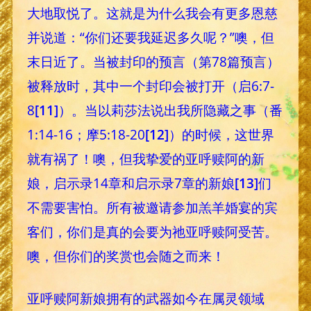
大地取悦了。这就是为什么我会有更多恩慈
并说道：“你们还要我延迟多久呢？”噢，但
末日近了。当被封印的预言（第78篇预言）
被释放时，其中一个封印会被打开（启6:7-
8
[11]
）。当以莉莎法说出我所隐藏之事（番
1:14-16；摩5:18-20
[12]
）的时候，这世界
就有祸了！噢，但我挚爱的亚呼赎阿的新
娘，启示录14章和启示录7章的新娘
[13]
们
不需要害怕。所有被邀请参加羔羊婚宴的宾
客们，你们是真的会要为祂亚呼赎阿受苦。
噢，但你们的奖赏也会随之而来！
亚呼赎阿新娘拥有的武器如今在属灵领域