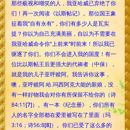
那些藐视和嘲笑的人，我亚哈威已弃绝了你
们！再一次阅读《以斯帖记》。那位国王象
征着我“自有永有”，你们有多少人是瓦实
提？你以为自己充满美丽，自以为不需要在
我亚哈威命令你“上前来”时前来！所以我已
驱逐了你们。你们不会进入我的国度！有一
位比以斯帖王后更强大的代祷者（中保），
就是我的儿子亚呼赎阿。我告诉你这事，
噢，亚呼赎阿.哈.玛西阿克大能的新娘，没
有一样好物我会对你有所保留不给你的（诗
84:11
[7]
）。有一本《纪念册》，你们所有
人的名字全部都在爱里被写在了里面（玛
3:16；诗56:8
[8]
）。你们已受了这么多的