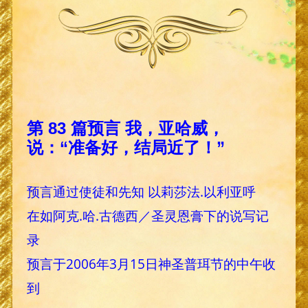
第 83 篇预言 我，亚哈威，
说：“准备好，结局近了！”
预言通过使徒和先知 以莉莎法.以利亚呼
在如阿克.哈.古德西／圣灵恩膏下的说写记
录
预言于2006年3月15日神圣普珥节的中午收
到