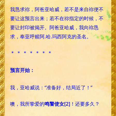
我恳求祢，阿爸亚哈威，若不是来自祢便不
要让这预言出来；若不在祢指定的时候，不
要让封印被揭开。阿爸亚哈威，我向祢恳
求，奉亚呼赎阿.哈.玛西阿克的圣名。
＊ ＊ ＊ ＊ ＊ ＊ ＊
预言开始：
我，亚哈威说：“准备好，结局近了！”
噢，我所挚爱的
鸣警使女
[2]
！还要多久？