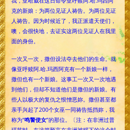
我，亚哈威在这日命令亚呼赎阿.哈.玛西阿
克的新娘：为两位见证人祷告。为两位见证
人祷告。因为时候近了，我正派遣天使们，
噢，会很快地，去证实这两位见证人在我里
面的身份。
一次又一次，撒但设法夺去他们的生命。就
像亚呼赎阿.哈.玛西阿克有一个新娘一样，
撒但也有一个新娘。这事工一次又一次地遇
到他们，但却不知道他们是撒但的新娘。有
些人以极大的复仇之恨憎恶妳。撒但甚至都
亲手兴起了200个女巫一同祷告抵挡妳，我
称为“
鸣警使女
”的那位。〔注：在非洲过普
珥节时，在这篇预言在非洲被赐下的这个时