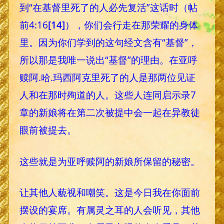
到“在基督里死了的人必先复活”这话时（帖
前4:16
[14]
），你们会行走在那荣耀的身体
里。因为你们学到的这句经文含有“基督”，
所以那是我唯一说出“基督”的理由。在亚呼
赎阿.哈.玛西阿克里死了的人是那两位见证
人和在那时殉道的人。这些人连同启示录7
章的新娘将在第二次被提中会一起在异教徒
眼前被提去。
这些就是为亚呼赎阿的新娘所保留的秘密。
让其他人藐视和嘲笑。这是今日我在你面前
摆设的宴席。有属灵之耳的人会听见，其他