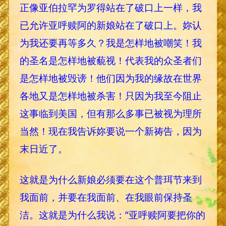
正像亚伯拉罕为罗得站在了破口上一样，我
已允许亚呼赎阿的新娘站在了破口上。妳认
为我还要再等多久？我是怎样地被嘲笑！我
的圣名是怎样地被藐视！代表我的众圣者们
是怎样地被毁谤！他们因为我的缘故在世界
各地又是怎样地被杀害！只因为我至今阻止
这事临到美国，但有那么多事已被视为理所
当然！现在我告诉妳要说一个新祷告，因为
末日近了。
这就是为什么新娘必须要在这个普珥节来到
我面前，并要在我面前、在我眼前保持圣
洁。这就是为什么我说：“亚呼赎阿要把你的