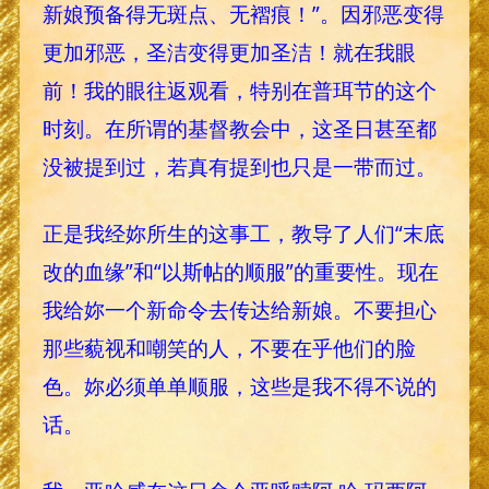
新娘预备得无斑点、无褶痕！”。因邪恶变得
更加邪恶，圣洁变得更加圣洁！就在我眼
前！我的眼往返观看，特别在普珥节的这个
时刻。在所谓的基督教会中，这圣日甚至都
没被提到过，若真有提到也只是一带而过。
正是我经妳所生的这事工，教导了人们“末底
改的血缘”和“以斯帖的顺服”的重要性。现在
我给妳一个新命令去传达给新娘。不要担心
那些藐视和嘲笑的人，不要在乎他们的脸
色。妳必须单单顺服，这些是我不得不说的
话。