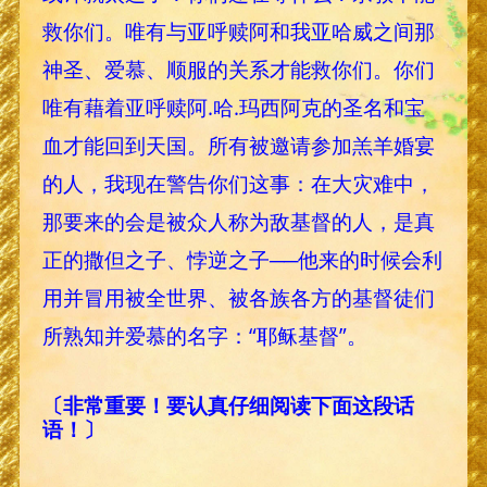
救你们。唯有与亚呼赎阿和我亚哈威之间那
神圣、爱慕、顺服的关系才能救你们。你们
唯有藉着亚呼赎阿.哈.玛西阿克的圣名和宝
血才能回到天国。所有被邀请参加羔羊婚宴
的人，我现在警告你们这事：在大灾难中，
那要来的会是被众人称为敌基督的人，是真
正的撒但之子、悖逆之子──他来的时候会利
用并冒用被全世界、被各族各方的基督徒们
所熟知并爱慕的名字：“耶稣基督”。
〔非常重要！要认真仔细阅读下面这段话
语！〕