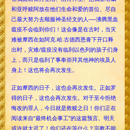
和亚呼赎阿放在他们生命和爱的首位、尽自
己最大努力去顺服神圣经文的人──沸腾黑血
瘟疫不会临到你们！这会像是在古时，当灾
难被摩西在如阿克.哈.古德西恩膏下开口释
出时，灾难/瘟疫没有临到以色列的孩子们身
上，而只是临到了事奉崇拜其他神的埃及人
身上！这也将会再次发生。
正如摩西的日子，这也会再次发生。正如罗
得的日子，这也会再次发生。对于至今拒绝
悔改的罪人，今日就是救赎之日！你们正在
阅读来自“最终机会事工”的这篇预言。明天
或许就太迟了！你们还在等什么？宗教不能