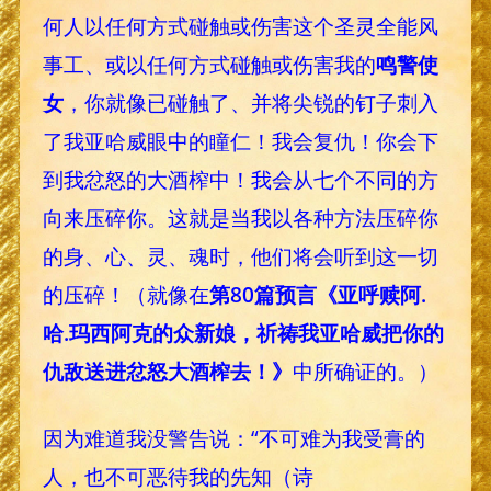
何人以任何方式碰触或伤害这个圣灵全能风
事工、或以任何方式碰触或伤害我的
鸣警使
女
，你就像已碰触了、并将尖锐的钉子刺入
了我亚哈威眼中的瞳仁！我会复仇！你会下
到我忿怒的大酒榨中！我会从七个不同的方
向来压碎你。这就是当我以各种方法压碎你
的身、心、灵、魂时，他们将会听到这一切
的压碎！（就像在
第80篇预言《亚呼赎阿.
哈.玛西阿克的众新娘，祈祷我亚哈威把你的
仇敌送进忿怒大酒榨去！》
中所确证的。）
因为难道我没警告说：“不可难为我受膏的
人，也不可恶待我的先知（诗