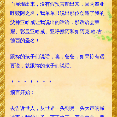
而展现出来，没有假预言能出来，因为奉亚
呼赎阿之名，我单单只说出那位创造了我的
父神亚哈威让我说出的话语，那话语会荣
耀、彰显亚哈威、亚呼赎阿和如阿克.哈.古
德西的圣名！
跟祢的孩子们说话，噢，爸爸，如果祢有话
要说，就跟祢的孩子们说话。
＊ ＊ ＊ ＊ ＊ ＊ ＊
预言开始：
去告诉世人，从世界一头到另一头大声呐喊