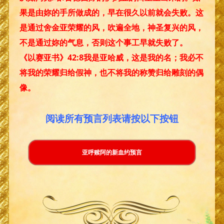
果是由妳的手所做成的，早在很久以前就会失败。这
是通过舍金亚荣耀的风，吹遍全地，神圣复兴的风，
不是通过妳的气息，否则这个事工早就失败了。
《以赛亚书》42:8我是亚哈威，这是我的名；我必不
将我的荣耀归给假神，也不将我的称赞归给雕刻的偶
像。
阅读所有预言列表请按以下按钮
亚呼赎阿的新血约预言