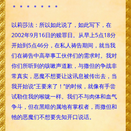
＊ ＊ ＊ ＊ ＊ ＊ ＊
以莉莎法：所以如此说了，如此写下，在
2002年9月16日的赎罪日。从早上5点18分
开始到5点46分，在私人祷告期间，就当我
们在祷告中高举事工伙伴们的需求时。我对
你们所听到的咳嗽声道歉，与撒但的争战非
常真实，恶魔不想要让这讯息被传出去，当
我开始说“王要来了！”的时候，就像有手尝
试勒住我的喉咙一样。我们不与肉体和血气
争斗，但在黑暗的属地有掌权者，而撒但和
牠的恶魔们不想要先知开口说话。