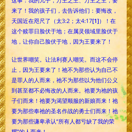
这事：我的儿子，万王之王、万主之主，要
来了！我的孩子们，去告诉他们：要悔改，
天国近在咫尺了（太3:2；太4:17
[1]
）！在
这个赎罪日脸伏于地；在属灵领域里脸伏于
地，让你自己脸伏于地，因为王要来了！
让世界嘲笑。让法利赛人嘲笑。而这不会停
止，因为王要来了！祂不为那些认为自己不
是罪人的人而来，祂不为那些以为他们公义
到甚至都不必悔改的人而来。祂要为祂的孩
子们而来！祂要为渴望顺服的新娘而来！祂
要为那些奉祂的圣名作战的勇士们而来！祂
要为那些谦卑承认“所有人都亏缺了我的荣
耀”的人而来！