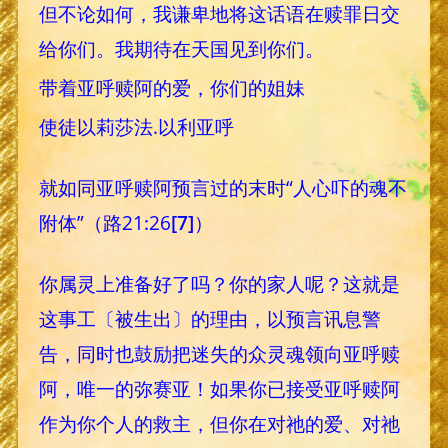
但不论如何，我谦卑地将这话语在赎罪日交
给你们。我期待在天国见到你们。
带着亚呼赎阿的爱，你们的姐妹
使徒以莉莎法.以利亚呼
就如同亚呼赎阿预言过的末时“人心吓的魂不
附体”（路21:26
[7]
）
你属灵上准备好了吗？你的家人呢？这就是
这事工〔被生出〕的理由，以预言讯息警
告，同时也鼓励把迷失的众灵魂领向亚呼赎
阿，唯一的弥赛亚！如果你已接受亚呼赎阿
作为你个人的救主，但你在对祂的爱、对祂