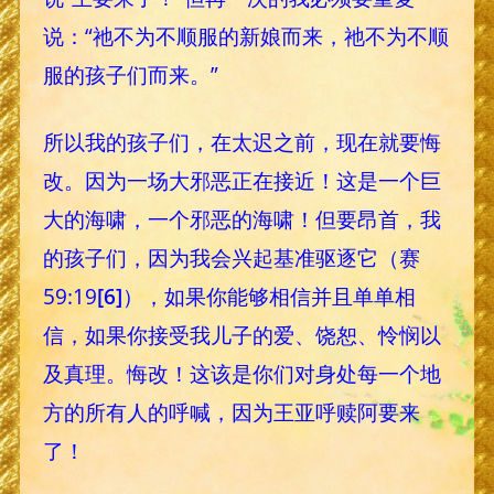
说：“祂不为不顺服的新娘而来，祂不为不顺
服的孩子们而来。”
所以我的孩子们，在太迟之前，现在就要悔
改。因为一场大邪恶正在接近！这是一个巨
大的海啸，一个邪恶的海啸！但要昂首，我
的孩子们，因为我会兴起基准驱逐它（赛
59:19
[6]
），如果你能够相信并且单单相
信，如果你接受我儿子的爱、饶恕、怜悯以
及真理。悔改！这该是你们对身处每一个地
方的所有人的呼喊，因为王亚呼赎阿要来
了！