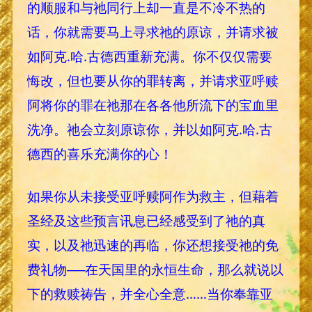
的顺服和与祂同行上却一直是不冷不热的
话，你就需要马上寻求祂的原谅，并请求被
如阿克.哈.古德西重新充满。你不仅仅需要
悔改，但也要从你的罪转离，并请求亚呼赎
阿将你的罪在祂那在各各他所流下的宝血里
洗净。祂会立刻原谅你，并以如阿克.哈.古
德西的喜乐充满你的心！
如果你从未接受亚呼赎阿作为救主，但藉着
圣经及这些预言讯息已经感受到了祂的真
实，以及祂迅速的再临，你还想接受祂的免
费礼物──在天国里的永恒生命，那么就说以
下的救赎祷告，并全心全意……当你奉靠亚