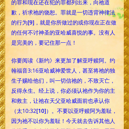
的罪和现在还在犯的罪都列出来，向祂道
歉，祈求祂的饶恕。罪就是一切违背神律法
的行为
[9]
，就是你所做过的或你现在正在做
的任何不讨神圣的亚哈威喜悦的事。没有人
是完美的，要记住那一点！
你要阅读《新约》来更加了解亚呼赎阿。约
翰福音3:16亚哈威神爱世人，甚至将祂的独
生子赐给他们，叫一切信祂的，不致灭亡，
反得永生。经上说，你必须认祂作为你的主
和救主，让祂在天父亚哈威面前也承认你
（太10:32
[10]
）。不要以亚呼赎阿为羞耻，
因为祂不以你为羞耻！今天就去告诉其他人