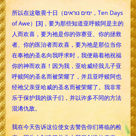
所以在这敬畏十日（ימים נוראים‎，Ten Days
of Awe）
[3]
，要为那些知道亚呼赎阿是主的
人而欢喜，要为祂是你的弥赛亚、你的拯救
者、你的医治者而欢喜，要为祂是那位当你
在奉祂的圣名向我呼求时，我便藉着祂祝福
你的神而欢喜！因为我，亚哈威经我儿子亚
呼赎阿的圣名而被荣耀了，并且亚呼赎阿也
经祂父亲亚哈威的圣名而被荣耀了。我非常
乐于保护我的孩子们，并以许多不同的方法
混淆仇敌。
我在今天告诉这位使女去警告你们将临的检