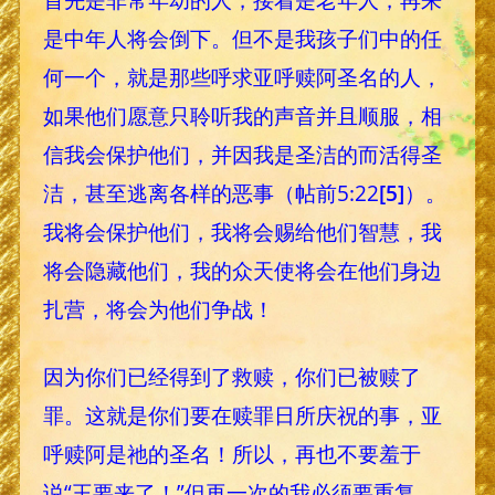
是中年人将会倒下。但不是我孩子们中的任
何一个，就是那些呼求亚呼赎阿圣名的人，
如果他们愿意只聆听我的声音并且顺服，相
信我会保护他们，并因我是圣洁的而活得圣
洁，甚至逃离各样的恶事（帖前5:22
[5]
）。
我将会保护他们，我将会赐给他们智慧，我
将会隐藏他们，我的众天使将会在他们身边
扎营，将会为他们争战！
因为你们已经得到了救赎，你们已被赎了
罪。这就是你们要在赎罪日所庆祝的事，亚
呼赎阿是祂的圣名！所以，再也不要羞于
说“王要来了！”但再一次的我必须要重复