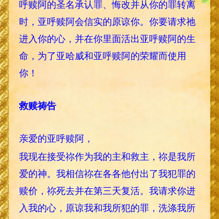
呼赎阿的圣名承认罪、悔改并从你的罪转离
时，亚呼赎阿会信实的原谅你。你要请求祂
进入你的心，并在你里面活出亚呼赎阿的生
命，为了亚哈威和亚呼赎阿的荣耀而使用
你！
救赎祷告
亲爱的亚呼赎阿，
我现在接受祢作为我的主和救主，祢是我所
爱的神。我相信祢在各各他付出了我犯罪的
赎价，祢死去并在第三天复活。我请求你进
入我的心，原谅我和我所犯的罪，洗涤我所