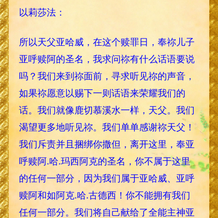
以莉莎法：
所以天父亚哈威，在这个赎罪日，奉祢儿子
亚呼赎阿的圣名，我求问祢有什么话语要说
吗？我们来到祢面前，寻求听见祢的声音，
如果祢愿意以赐下一则话语来荣耀我们的
话。我们就像鹿切慕溪水一样，天父。我们
渴望更多地听见祢。我们单单感谢祢天父！
我们斥责并且捆绑你撒但，离开这里，奉亚
呼赎阿.哈.玛西阿克的圣名，你不属于这里
的任何一部分，因为我们属于亚哈威、亚呼
赎阿和如阿克.哈.古德西！你不能拥有我们
任何一部分。我们将自己献给了全能主神亚