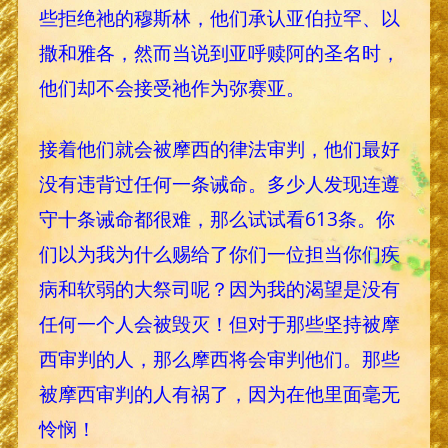
些拒绝祂的穆斯林，他们承认亚伯拉罕、以
撒和雅各，然而当说到亚呼赎阿的圣名时，
他们却不会接受祂作为弥赛亚。
接着他们就会被摩西的律法审判，他们最好
没有违背过任何一条诫命。多少人发现连遵
守十条诫命都很难，那么试试看613条。你
们以为我为什么赐给了你们一位担当你们疾
病和软弱的大祭司呢？因为我的渴望是没有
任何一个人会被毁灭！但对于那些坚持被摩
西审判的人，那么摩西将会审判他们。那些
被摩西审判的人有祸了，因为在他里面毫无
怜悯！