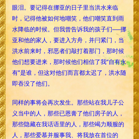
眼泪。要记得在挪亚的日子里当洪水来临
时，记得他被如何地嘲笑，他们嘲笑直到雨
水降临的时候。但我曾告诉我的孩子们──挪
亚和他的家人，要进入方舟，并闩紧门，当
洪水前来时，邪恶者们敲打着那门，那时候
他们想要进来，那时候他们相信了我“自有永
有”是谁，但这对他们而言都太迟了，洪水随
即吞没了他们。
同样的事将会再次发生。那些站在我儿子公
义当中的人，那些已恩膏了他们房子的人，
那些隐藏在我话语里的人，那些竭力顺服的
人，那些爱慕并服事我、将我放在首位的