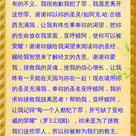
有的不义。我很抱歉我犯了罪，我愿意离开
这些罪。谢谢祢以祢的圣灵/如阿克.哈.古德
西充满我，让我有终生事奉祢的渴望，把祢
的生命放在我里面，亚呼赎阿，使祢可以被
荣耀！谢谢祢赐给我渴望来阅读祢的圣经，
赐给我智慧来了解经文的含意。谢谢祢爱
我，拯救我的灵魂，使我的信心增长，让我
终有一天能在天国与祢在一起！现在请用祢
的圣灵充满我，奉祢的圣名亚呼赎阿，我祈
求祢拯救我脱离恶者！帮助我，亚呼赎阿，
让我记得“每一个人都犯了罪，并亏缺了亚哈
威的荣耀”（罗3:23
[8]
），祢来是为了拯救
我们这些罪人，所以祢被称为我们的救主。