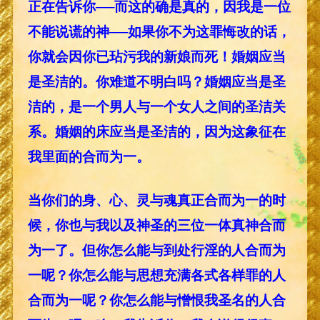
正在告诉你──而这的确是真的，因我是一位
不能说谎的神──如果你不为这罪悔改的话，
你就会因你已玷污我的新娘而死！婚姻应当
是圣洁的。你难道不明白吗？婚姻应当是圣
洁的，是一个男人与一个女人之间的圣洁关
系。婚姻的床应当是圣洁的，因为这象征在
我里面的合而为一。
当你们的身、心、灵与魂真正合而为一的时
候，你也与我以及神圣的三位一体真神合而
为一了。但你怎么能与到处行淫的人合而为
一呢？你怎么能与思想充满各式各样罪的人
合而为一呢？你怎么能与憎恨我圣名的人合