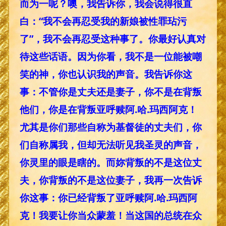
而为一呢？噢，我告诉你，我会说得很直
白：“我不会再忍受我的新娘被性罪玷污
了”，我不会再忍受这种事了。你最好认真对
待这些话语。因为你看，我不是一位能被嘲
笑的神，你也认识我的声音。我告诉你这
事：不管你是丈夫还是妻子，你不是在背叛
他们，你是在背叛亚呼赎阿.哈.玛西阿克！
尤其是你们那些自称为基督徒的丈夫们，你
们自称属我，但却无法听见我圣灵的声音，
你灵里的眼是瞎的。而妳背叛的不是这位丈
夫，你背叛的不是这位妻子，我再一次告诉
你这事：你已经背叛了亚呼赎阿.哈.玛西阿
克！我要让你当众蒙羞！当这国的总统在众