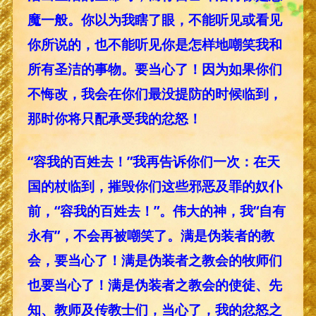
魔一般。你以为我瞎了眼，不能听见或看见
你所说的，也不能听见你是怎样地嘲笑我和
所有圣洁的事物。要当心了！因为如果你们
不悔改，我会在你们最没提防的时候临到，
那时你将只配承受我的忿怒！
“容我的百姓去！”我再告诉你们一次：在天
国的杖临到，摧毁你们这些邪恶及罪的奴仆
前，“容我的百姓去！”。伟大的神，我“自有
永有”，不会再被嘲笑了。满是伪装者的教
会，要当心了！满是伪装者之教会的牧师们
也要当心了！满是伪装者之教会的使徒、先
知、教师及传教士们，当心了，我的忿怒之