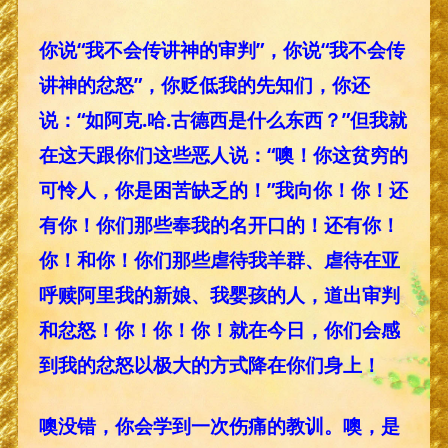
你说“我不会传讲神的审判”，你说“我不会传
讲神的忿怒”，你贬低我的先知们，你还
说：“如阿克.哈.古德西是什么东西？”但我就
在这天跟你们这些恶人说：“噢！你这贫穷的
可怜人，你是困苦缺乏的！”我向你！你！还
有你！你们那些奉我的名开口的！还有你！
你！和你！你们那些虐待我羊群、虐待在亚
呼赎阿里我的新娘、我婴孩的人，道出审判
和忿怒！你！你！你！就在今日，你们会感
到我的忿怒以极大的方式降在你们身上！
噢没错，你会学到一次伤痛的教训。噢，是