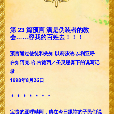
第 23 篇预言 满是伪装者的教
会……容我的百姓去！！！
预言通过使徒和先知 以莉莎法.以利亚呼
在如阿克.哈.古德西／圣灵恩膏下的说写记
录
1998年8月26日
＊ ＊ ＊ ＊ ＊ ＊ ＊
宝贵的亚呼赎阿，请在今日跟祢的子民们说