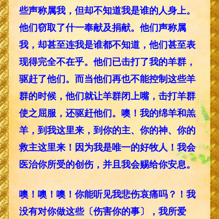
些声称属我，但却不知道我是谁的人身上。
他们窃取了什一奉献及捐献。他们声称属
我，却甚至连我是谁都不知道，他们甚至表
现得完全不在乎。他们已击打了我的羊群，
驱赶了他们。而当他们再也不能控制这些羊
群的时候，他们就让羊群闭上嘴，击打羊群
使之屈服，还驱赶他们。噢！我的绵羊和羔
羊，到我这里来，到你的主、你的神、你的
救主这里来！因为我是唯一的好牧人！我会
医治你所受的创伤，并且我会赐给你安息。
噢！噢！噢！你能听见我悲伤哀痛吗？！我
没有对你做这些〔伤害你的事〕，我所爱