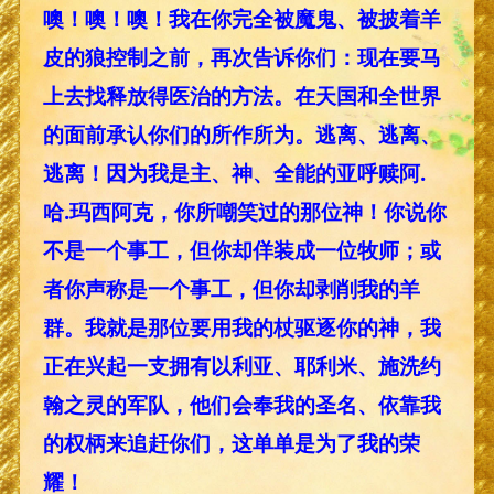
噢！噢！噢！我在你完全被魔鬼、被披着羊
皮的狼控制之前，再次告诉你们：现在要马
上去找释放得医治的方法。在天国和全世界
的面前承认你们的所作所为。逃离、逃离、
逃离！因为我是主、神、全能的亚呼赎阿.
哈.玛西阿克，你所嘲笑过的那位神！你说你
不是一个事工，但你却佯装成一位牧师；或
者你声称是一个事工，但你却剥削我的羊
群。我就是那位要用我的杖驱逐你的神，我
正在兴起一支拥有以利亚、耶利米、施洗约
翰之灵的军队，他们会奉我的圣名、依靠我
的权柄来追赶你们，这单单是为了我的荣
耀！