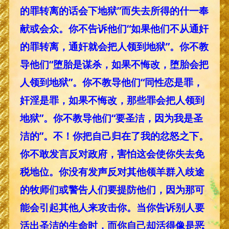
的罪转离的话会下地狱”而失去所得的什一奉
献或会众。你不告诉他们“如果他们不从通奸
的罪转离，通奸就会把人领到地狱”。你不教
导他们“堕胎是谋杀，如果不悔改，堕胎会把
人领到地狱”。你不教导他们“同性恋是罪，
奸淫是罪，如果不悔改，那些罪会把人领到
地狱”。你不教导他们“要圣洁，因为我是圣
洁的”。不！你把自己归在了我的忿怒之下。
你不敢发言反对政府，害怕这会使你失去免
税地位。你没有发声反对其他领羊群入歧途
的牧师们或警告人们要提防他们，因为那可
能会引起其他人来攻击你。当你告诉别人要
活出圣洁的生命时，而你自己却活得像是恶