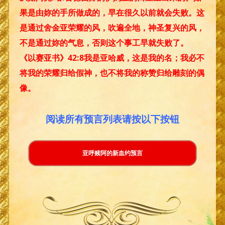
果是由妳的手所做成的，早在很久以前就会失败。这
是通过舍金亚荣耀的风，吹遍全地，神圣复兴的风，
不是通过妳的气息，否则这个事工早就失败了。
《以赛亚书》42:8我是亚哈威，这是我的名；我必不
将我的荣耀归给假神，也不将我的称赞归给雕刻的偶
像。
阅读所有预言列表请按以下按钮
亚呼赎阿的新血约预言