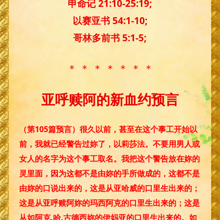
申命记 21:10-25:19;
以赛亚书 54:1-10;
哥林多前书 5:1-5;
＊ ＊ ＊ ＊ ＊ ＊ ＊
亚呼赎阿的新血约预言
（第105篇预言）很久以前，甚至在这个事工开始以
前，我就已经警告过妳了，以莉莎法。不要用男人或
女人的名字为这个事工取名。我把这个警告放在妳的
灵里面，因为这都不是由妳的手所做成的，这都不是
由妳的口说出来的，这是从亚哈威的口里生出来的；
这是从亚呼赎阿妳的玛西阿克的口里生出来的；这是
从如阿克.哈.古德西妳的伊妈亚的口里生出来的。如