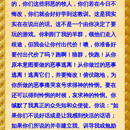
的，你们这些邪恶的牧人，你们若在今日不
悔改，你们就会好好学到这教训。这是我实
实在在说出的话。这不是一个由你决定了要
玩的游戏。你剥削了我的羊群，领他们走入
歧途，但我会让你付出代价！噢，你准备好
要付出代价了吗？跑啊！狼群，快跑！从你
原本意图要做的恶事逃离！从你做过的恶事
逃离！逃离它们，并要悔改！俯伏跪地，为
你所做的恶事痛哭哀号求得神的怜悯。要在
还可以得到怜悯的时候，哀求神的怜悯。你
缄默了我真正的众先知和众使徒。你说：“如
果你们不说好话或是让我感到快活的话语；
如果你们所说的并非建立我、训导我或勉励