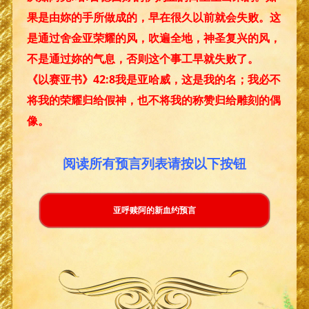
果是由妳的手所做成的，早在很久以前就会失败。这
是通过舍金亚荣耀的风，吹遍全地，神圣复兴的风，
不是通过妳的气息，否则这个事工早就失败了。
《以赛亚书》42:8我是亚哈威，这是我的名；我必不
将我的荣耀归给假神，也不将我的称赞归给雕刻的偶
像。
阅读所有预言列表请按以下按钮
亚呼赎阿的新血约预言