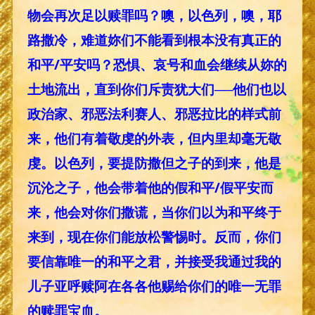
物会再次足以赎罪吗？噢，以色列，噢，耶
路撒冷，难道妳们不能看到根本没有真正的
和平/平安吗？恐惧、哀号和血会继续从妳的
土地流出，直到你们斥责犹大们──他们也以
政治家、邪恶法利赛人、邪恶拉比的样式前
来，他们有着敬虔的外表，但内里却毫无敬
虔。以色列，要提防撒但之子的到来，他是
沉沦之子，他会带着他的假和平/假平安而
来，他会对你们撒谎，当你们以为和平终于
来到，现在你们能放松警惕时。反而，你们
要信靠唯一的和平之君，并接受我通过我的
儿子亚呼赎阿在各各他赐给你们的唯一无罪
的赎罪宝血。