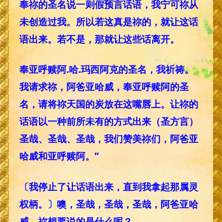
奉祢的圣名说一则假预言话语，我宁可祢从
未创造过我。所以若这真是祢的，就让这话
语出来。若不是，那就让这些话离开。
奉亚呼赎阿.哈.玛西阿克的圣名，我祈祷。
我请求祢，阿爸亚哈威，奉亚呼赎阿的圣
名，请将祢天国的炭放在这嘴唇上。让祢的
话语以一种前所未有的方式出来（圣方言）
圣哉、圣哉、圣哉，我们赞美祢们，阿爸亚
哈威和亚呼赎阿。”
〔我停止了让话语出来，直到我拿起那属灵
权柄。〕噢，圣哉，圣哉，圣哉，阿爸亚哈
威，祢想要说的是什么呢？