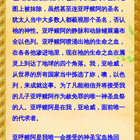
图上被抹除，虽然甚至连亚呼赎阿的圣名，
犹太人当中大多数人都藐视那个圣名，否认
祂的神性。亚呼赎阿的静脉和动脉铺展遍布
全以色列。亚呼赎阿喷涌出祂的生命之血，
在各各他渗进地里，现在祂的生命之血在属
灵上到达了地球的四个角落。我，亚哈威，
从世界的所有国家当中拣选了妳，噢，以色
列，来成就这事。为了凡能相信并将接受我
的儿子亚呼赎阿作为赦免罪的唯一神圣血祭
的人。亚呼赎阿是在我，亚哈威，面前唯一
的代求者。
亚呼赎阿是我唯一会接受的神圣宝血挽回