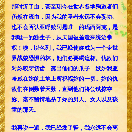
那时流了血，甚至现今在世界各地殉道者们
仍然在流血，因为我的圣者永远不会妥协、
也不会否认亚呼赎阿是唯一的玛西阿克，是
我唯一的独生子，从天国被差遣来统治掌
权！噢，以色列，我已经使妳成为一个令世
界战兢恐惧的杯，他们必要喝这杯。仇敌们
对妳咬牙切齿，露出他们的爪子，嫉妒我亚
哈威在妳的土地上所祝福妳的一切。妳的仇
敌们在倒数着天数，直到他们将尝试掠夺
妳、毫不留情地杀了妳的男人、女人以及孩
童的那天。
我再说一遍，我已经发了誓，我永远不会离