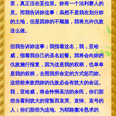
里，真正活在妥拉里。妳有一个法利赛人的
灵。而我告诉妳这事：虽然不是我在划分妳
的土地，但是因妳的不顺服，我将允许仇敌
这么做。
但我告诉妳这事；我指着这名，我，亚哈
威，指着我自己的圣名起誓。我将会向妳的
仇敌施行报复，因为这是我的权柄，也单单
是我的权柄，去照我所命定的方式惩罚妳。
这些前来敌挡妳的仇敌必会有犹大的命运。
我，亚哈威，将会怜悯圣洁的余民，你们那
些当看到犹大的背叛而哀哭、哀悼、哀号的
人；你们那些为这地、为耶路撒冷恳求的