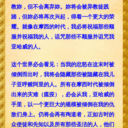
教妳，但不会离弃妳。妳将会被异教徒践
踏，但妳必将再次兴起，得着一个更大的荣
耀。就像在摩西的时代，我必将祝福那些顺
服并祝福我的人，诅咒那些不顺服并诅咒我
亚哈威的人。
这个世界必会看见：当我的忿怒在这末时被
倾倒而出时，我将会隐藏那些被隐藏在我儿
子亚呼赎阿里的人。所有在摩西时代被倾倒
出来的灾难（瘟疫），必会从我，亚哈威的
手里，以一个更巨大的规模被倾倒在我的仇
敌们身上。仍将会再有殉道者，正如古时的
众使徒和先知以及所有那些圣洁的人，他们