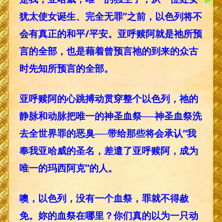
犹太使女诞生、完全无罪”之前，以色列将不
会有真正的和平/平安。亚呼赎阿就是祂所预
言的全部，也是藉着曾预言祂的到来的众古
时先知所预言的全部。
亚呼赎阿的心跳搏动贯穿整个以色列，祂的
静脉和动脉把唯一的神圣血祭──神圣血祭洗
去全世界罪的恶臭──带给那些将会承认“我
奉我亚哈威的圣名，差遣了亚呼赎阿，成为
唯一的玛西阿克”的人。
噢，以色列，没有一个血祭，罪就不得赦
免。妳的血祭在哪里？你们真的以为一只动