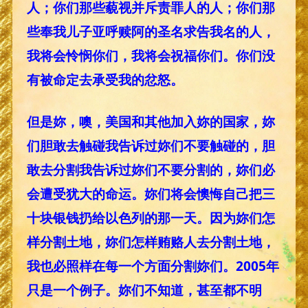
人；你们那些藐视并斥责罪人的人；你们那
些奉我儿子亚呼赎阿的圣名求告我名的人，
我将会怜悯你们，我将会祝福你们。你们没
有被命定去承受我的忿怒。
但是妳，噢，美国和其他加入妳的国家，妳
们胆敢去触碰我告诉过妳们不要触碰的，胆
敢去分割我告诉过妳们不要分割的，妳们必
会遭受犹大的命运。妳们将会懊悔自己把三
十块银钱扔给以色列的那一天。因为妳们怎
样分割土地，妳们怎样贿赂人去分割土地，
我也必照样在每一个方面分割妳们。2005年
只是一个例子。妳们不知道，甚至都不明