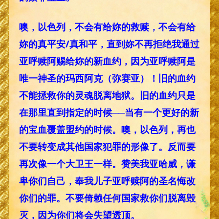
噢，以色列，不会有给妳的救赎，不会有给
妳的真平安/真和平，直到妳不再拒绝我通过
亚呼赎阿赐给妳的新血约，因为亚呼赎阿是
唯一神圣的玛西阿克（弥赛亚）！旧的血约
不能拯救你的灵魂脱离地狱。旧的血约只是
在那里直到指定的时候──当有一个更好的新
的宝血覆盖盟约的时候。噢，以色列，再也
不要转变成其他国家犯罪的形像了。反而要
再次像一个大卫王一样。赞美我亚哈威，谦
卑你们自己，奉我儿子亚呼赎阿的圣名悔改
你们的罪。不要倚赖任何国家救你们脱离毁
灭，因为你们将会失望透顶。