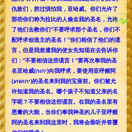
仇敌们，胜过惧怕我，亚哈威。你们允许了
那些你们称为拉比的人偷走我的圣名，允许
了他们去教你们“不要呼求那个圣名，你们不
配呼求创造主的圣名！”你们相信了他们的谎
言，但是我差遣我的使女先知现在去告诉你
们：“不要相信这些谎言！”要再次奉我的圣
名亚哈威(יהוה)向我呼求，要使用亚呼赎阿
(יהושוע)的圣名来到我的宝座前。你们被允
许知道我的圣名。哪个孩子不知道父亲的名
字呢？不要相信这些谎言。在我的圣名里有
恩膏的大能，当你们奉我神圣的儿子亚呼赎
阿的圣名来到我这里时，我将会垂听并答覆