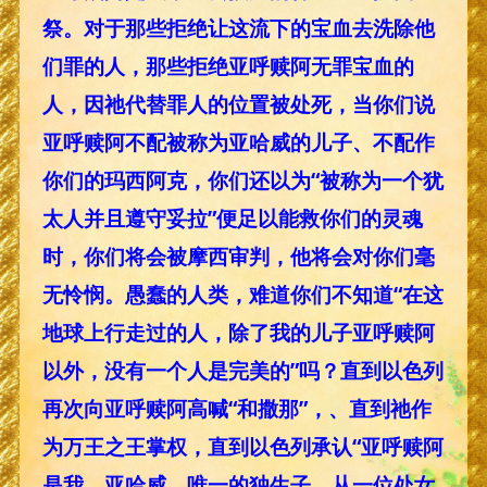
祭。对于那些拒绝让这流下的宝血去洗除他
们罪的人，那些拒绝亚呼赎阿无罪宝血的
人，因祂代替罪人的位置被处死，当你们说
亚呼赎阿不配被称为亚哈威的儿子、不配作
你们的玛西阿克，你们还以为“被称为一个犹
太人并且遵守妥拉”便足以能救你们的灵魂
时，你们将会被摩西审判，他将会对你们毫
无怜悯。愚蠢的人类，难道你们不知道“在这
地球上行走过的人，除了我的儿子亚呼赎阿
以外，没有一个人是完美的”吗？直到以色列
再次向亚呼赎阿高喊“和撒那”，、直到祂作
为万王之王掌权，直到以色列承认“亚呼赎阿
是我，亚哈威，唯一的独生子，从一位处女