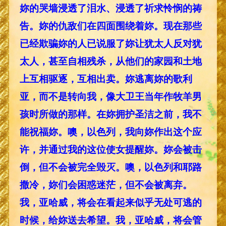
妳的哭墙浸透了泪水、浸透了祈求怜悯的祷
告。妳的仇敌们在四面围绕着妳。现在那些
已经欺骗妳的人已说服了妳让犹太人反对犹
太人，甚至自相残杀，从他们的家园和土地
上互相驱逐，互相出卖。妳逃离妳的歌利
亚，而不是转向我，像大卫王当年作牧羊男
孩时所做的那样。在妳拥护圣洁之前，我不
能祝福妳。噢，以色列，我向妳作出这个应
许，并通过我的这位使女提醒妳。妳会被击
倒，但不会被完全毁灭。噢，以色列和耶路
撒冷，妳们会困惑迷茫，但不会被离弃。
我，亚哈威，将会在看起来似乎无处可逃的
时候，给妳送去希望。我，亚哈威，将会管