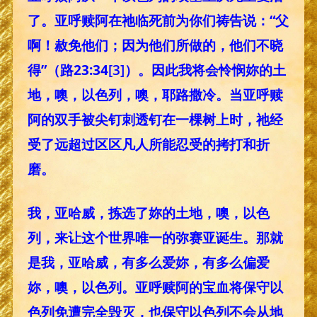
了。亚呼赎阿在祂临死前为你们祷告说：“父
啊！赦免他们；因为他们所做的，他们不晓
得”（路23:34
[3]
）。因此我将会怜悯妳的土
地，噢，以色列，噢，耶路撒冷。当亚呼赎
阿的双手被尖钉刺透钉在一棵树上时，祂经
受了远超过区区凡人所能忍受的拷打和折
磨。
我，亚哈威，拣选了妳的土地，噢，以色
列，来让这个世界唯一的弥赛亚诞生。那就
是我，亚哈威，有多么爱妳，有多么偏爱
妳，噢，以色列。亚呼赎阿的宝血将保守以
色列免遭完全毁灭，也保守以色列不会从地