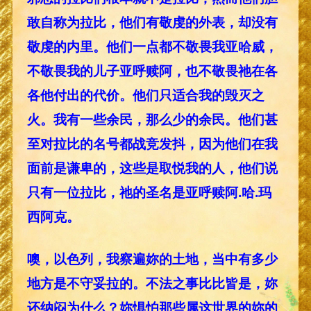
敢自称为拉比，他们有敬虔的外表，却没有
敬虔的内里。他们一点都不敬畏我亚哈威，
不敬畏我的儿子亚呼赎阿，也不敬畏祂在各
各他付出的代价。他们只适合我的毁灭之
火。我有一些余民，那么少的余民。他们甚
至对拉比的名号都战竞发抖，因为他们在我
面前是谦卑的，这些是取悦我的人，他们说
只有一位拉比，祂的圣名是亚呼赎阿.哈.玛
西阿克。
噢，以色列，我察遍妳的土地，当中有多少
地方是不守妥拉的。不法之事比比皆是，妳
还纳闷为什么？妳惧怕那些属这世界的妳的