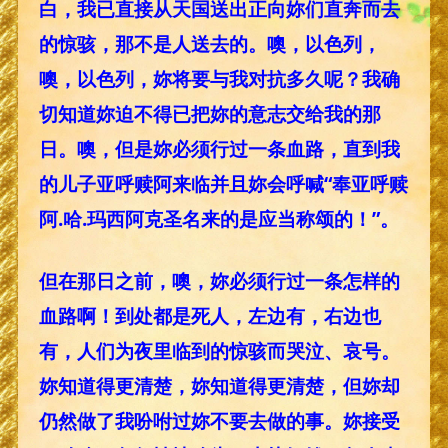
白，我已直接从天国送出正向妳们直奔而去
的惊骇，那不是人送去的。噢，以色列，
噢，以色列，妳将要与我对抗多久呢？我确
切知道妳迫不得已把妳的意志交给我的那
日。噢，但是妳必须行过一条血路，直到我
的儿子亚呼赎阿来临并且妳会呼喊“奉亚呼赎
阿.哈.玛西阿克圣名来的是应当称颂的！”。
但在那日之前，噢，妳必须行过一条怎样的
血路啊！到处都是死人，左边有，右边也
有，人们为夜里临到的惊骇而哭泣、哀号。
妳知道得更清楚，妳知道得更清楚，但妳却
仍然做了我吩咐过妳不要去做的事。妳接受