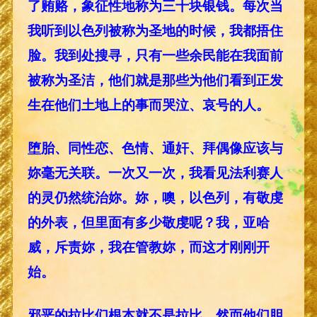
了贿赂，象征性地称为三十块银钱。每次当
我听到以色列被称为圣地的时候，我都捂住
脸。我到处搜寻，只有一些余民能在我面前
被称为圣洁，他们就是那些为他们看到正发
生在他们土地上的事而哭泣、哀号的人。
堕胎、同性恋、色情、通奸、拜偶像应该与
妳毫无关联。一次又一次，我看见法利赛人
的灵仍然统治妳。妳，噢，以色列，有敬虔
的外表，但里面有多少敬虔呢？我，亚哈
威，斥责妳，我在管教妳，而这才刚刚开
始。
邪恶的拉比们根本就不是拉比，然而他们胆