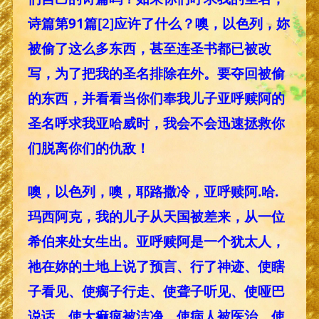
诗篇第91篇
[2]
应许了什么？噢，以色列，妳
被偷了这么多东西，甚至连圣书都已被改
写，为了把我的圣名排除在外。要夺回被偷
的东西，并看看当你们奉我儿子亚呼赎阿的
圣名呼求我亚哈威时，我会不会迅速拯救你
们脱离你们的仇敌！
噢，以色列，噢，耶路撒冷，亚呼赎阿.哈.
玛西阿克，我的儿子从天国被差来，从一位
希伯来处女生出。亚呼赎阿是一个犹太人，
祂在妳的土地上说了预言、行了神迹、使瞎
子看见、使瘸子行走、使聋子听见、使哑巴
说话、使大痲疯被洁净、使病人被医治、使