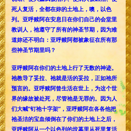
死人复活，全都在妳的土地上，噢，以色
列。亚呼赎阿在安息日在你们自己的会堂里
教训人，祂遵守了所有的神圣节期，因为难
道妳还不明白：亚呼赎阿都被象征在所有那
些神圣节期里吗？
亚呼赎阿在你们的土地上行了无数的神迹。
祂教导了妥拉、祂就是活的妥拉，正如祂所
预言的。亚呼赎阿曾生活在世上，为这个世
界的缘故被处死，尽管祂是无罪的。因为人
们大喊“钉祂十字架”，亚呼赎阿在各各他把
祂圣洁的宝血倾倒在了你们的土地上之后，
亚呼赎阿从一个以色列的坟墓里从死里复活