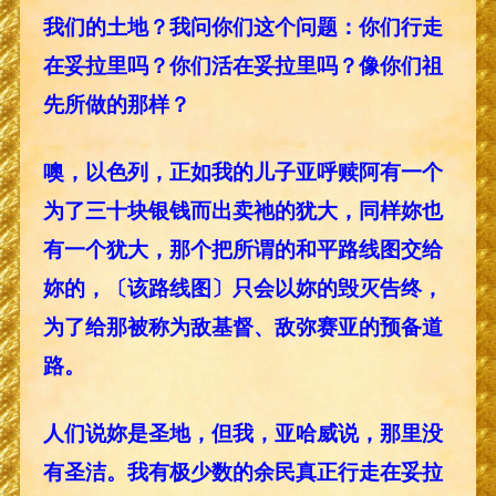
我们的土地？我问你们这个问题：你们行走
在妥拉里吗？你们活在妥拉里吗？像你们祖
先所做的那样？
噢，以色列，正如我的儿子亚呼赎阿有一个
为了三十块银钱而出卖祂的犹大，同样妳也
有一个犹大，那个把所谓的和平路线图交给
妳的，〔该路线图〕只会以妳的毁灭告终，
为了给那被称为敌基督、敌弥赛亚的预备道
路。
人们说妳是圣地，但我，亚哈威说，那里没
有圣洁。我有极少数的余民真正行走在妥拉