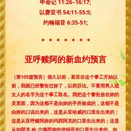
申命记 11:26–16:17;
以赛亚书 54:11-55:5;
约翰福音 6:35-51;
＊ ＊ ＊ ＊ ＊ ＊ ＊
亚呼赎阿的新血约预言
（第105篇预言）很久以前，甚至在这个事工开始以
前，我就已经警告过妳了，以莉莎法。不要用男人或
女人的名字为这个事工取名。我把这个警告放在妳的
灵里面，因为这都不是由妳的手所做成的，这都不是
由妳的口说出来的，这是从亚哈威的口里生出来的；
这是从亚呼赎阿妳的玛西阿克的口里生出来的；这是
从如阿克.哈.古德西妳的伊妈亚的口里生出来的。如