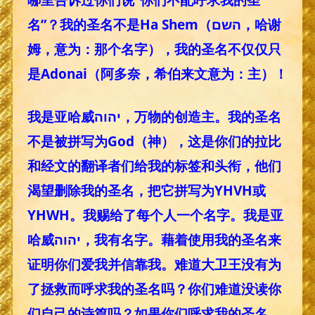
名”？我的圣名不是Ha Shem（השם，哈谢
姆，意为：那个名字），我的圣名不仅仅只
是Adonai（阿多奈，希伯来文意为：主）！
我是亚哈威יהוה，万物的创造主。我的圣名
不是被拼写为God（神），这是你们的拉比
和经文的翻译者们给我的标签和头衔，他们
渴望删除我的圣名，把它拼写为YHVH或
YHWH。我赐给了每个人一个名字。我是亚
哈威יהוה，我有名字。藉着使用我的圣名来
证明你们爱我并信靠我。难道大卫王没有为
了拯救而呼求我的圣名吗？你们难道没读你
们自己的诗篇吗？如果你们呼求我的圣名，