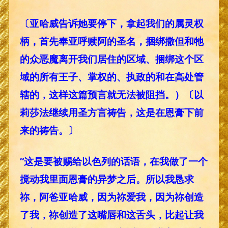
〔亚哈威告诉她要停下，拿起我们的属灵权
柄，首先奉亚呼赎阿的圣名，捆绑撒但和牠
的众恶魔离开我们居住的区域、捆绑这个区
域的所有王子、掌权的、执政的和在高处管
辖的，这样这篇预言就无法被阻挡。）〔以
莉莎法继续用圣方言祷告，这是在恩膏下前
来的祷告。〕
“这是要被赐给以色列的话语，在我做了一个
搅动我里面恩膏的异梦之后。所以我恳求
祢，阿爸亚哈威，因为祢爱我，因为祢创造
了我，祢创造了这嘴唇和这舌头，比起让我