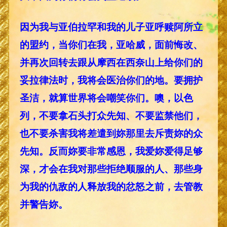
因为我与亚伯拉罕和我的儿子亚呼赎阿所立
的盟约，当你们在我，亚哈威，面前悔改、
并再次回转去跟从摩西在西奈山上给你们的
妥拉律法时，我将会医治你们的地。要拥护
圣洁，就算世界将会嘲笑你们。噢，以色
列，不要拿石头打众先知、不要监禁他们，
也不要杀害我将差遣到妳那里去斥责妳的众
先知。反而妳要非常感恩，我爱妳爱得足够
深，才会在我对那些拒绝顺服的人、那些身
为我的仇敌的人释放我的忿怒之前，去管教
并警告妳。