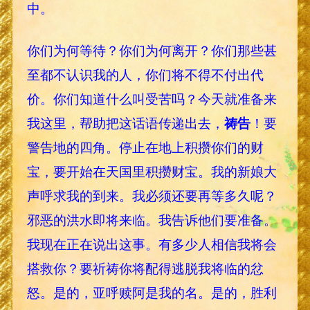
中。
你们为何等待？你们为何离开？你们那些甚
至都不认识我的人，你们将不得不付出代
价。你们知道什么叫受苦吗？今天就准备来
我这里，帮助把这话语传递出去，
祷告
！要
警告地的四角。停止在地上积攒你们的财
宝，要开始在天国里积攒财宝。我的新娘大
声呼求我的到来。我必须还要再等多久呢？
邪恶的洪水即将来临。我告诉他们要准备。
我现在正在说出这事。有多少人相信我将会
搭救你？要祈祷你将配得逃脱我将临的忿
怒。是的，亚呼赎阿是我的名。是的，胜利