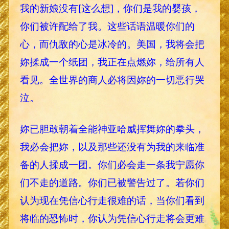
我的新娘没有[这么想]，你们是我的婴孩，
你们被许配给了我。这些话语温暖你们的
心，而仇敌的心是冰冷的。美国，我将会把
妳揉成一个纸团，我正在点燃妳，给所有人
看见。全世界的商人必将因妳的一切恶行哭
泣。
妳已胆敢朝着全能神亚哈威挥舞妳的拳头，
我必会把妳，以及那些还没有为我的来临准
备的人揉成一团。你们必会走一条我宁愿你
们不走的道路。你们已被警告过了。若你们
认为现在凭信心行走很难的话，当你们看到
将临的恐怖时，你认为凭信心行走将会更难