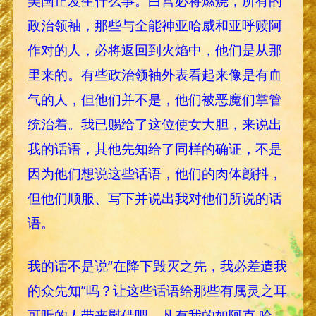
美国正发生什么事。白宫必将燃烧，所有的
政治领袖，那些与全能神亚哈威和亚呼赎阿
作对的人，必将返回到火焰中，他们是从那
里来的。有些政治领袖外表看起来像是有血
气的人，但他们并不是，他们被恶魔们掌管
统治着。我已赐给了这位使女大胆，来说出
我的话语，其他先知给了同样的确证，不是
因为他们想说这些话语，他们的肉体颤抖，
但他们顺服、写下并说出我对他们所说的话
语。
我的话不是说“在降下毁灭之先，我必差遣我
的众先知”吗？让这些话语给那些有属灵之耳
可听的人带来慰借吧。凡有我的如阿克.哈.