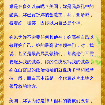
耀是在多久以前呢？美国，妳是我鼻孔中的
恶臭。妳已背叛妳的创造主，我，亚哈威，
看着妳，嗤笑，因妳以为自己是个神。
妳以为妳不需要任何其他神！妳高举自己以
敬拜妳自己。妳的最高政治领袖们，对，我
说，甚至是最高属灵领袖们，都说他们不需
要服从我的诫命。妳的总统改写我的诫命，
妳在白宫里的政治领袖们就像所多玛和蛾摩
拉一般，而白宫本该是一个代表这片土地之
领导权的地方。
美国，妳认为妳是神！但我的婴孩们没有，