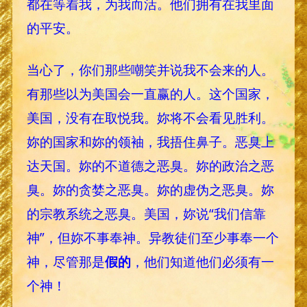
都在等着我，为我而活。他们拥有在我里面
的平安。
当心了，你们那些嘲笑并说我不会来的人。
有那些以为美国会一直赢的人。这个国家，
美国，没有在取悦我。妳将不会看见胜利。
妳的国家和妳的领袖，我捂住鼻子。恶臭上
达天国。妳的不道德之恶臭。妳的政治之恶
臭。妳的贪婪之恶臭。妳的虚伪之恶臭。妳
的宗教系统之恶臭。美国，妳说“我们信靠
神”，但妳不事奉神。异教徒们至少事奉一个
神，尽管那是
假的
，他们知道他们必须有一
个神！