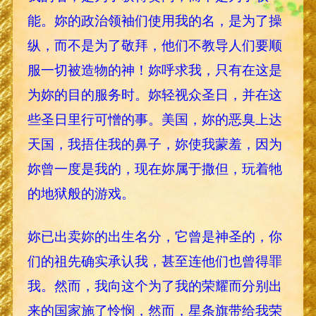
能。妳的政治领袖们使用我的名，是为了操
纵，而不是为了敬拜，他们不教导人们要顺
服一切被造物的神！妳呼求我，只有在这是
为妳的目的服务时。妳轻视众圣日，并在这
些圣日里行可憎的事。美国，妳的恶臭上达
天国，我捂住我的鼻子，妳使我蒙羞，因为
妳曾一度是我的，现在妳属于撒但，玩着牠
的地狱般的游戏。
妳已出卖妳的出生名分，它曾是神圣的，你
们的祖先确实承认我，甚至连他们也曾得罪
我。然而，我向这个为了我的荣耀而分别出
来的国家施了怜悯，然而，星条旗带给我荣