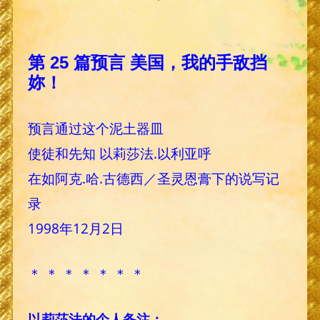
第 25 篇预言 美国，我的手敌挡
妳！
预言通过这个泥土器皿
使徒和先知 以莉莎法.以利亚呼
在如阿克.哈.古德西／圣灵恩膏下的说写记
录
1998年12月2日
＊ ＊ ＊ ＊ ＊ ＊ ＊
以莉莎法的个人备注：