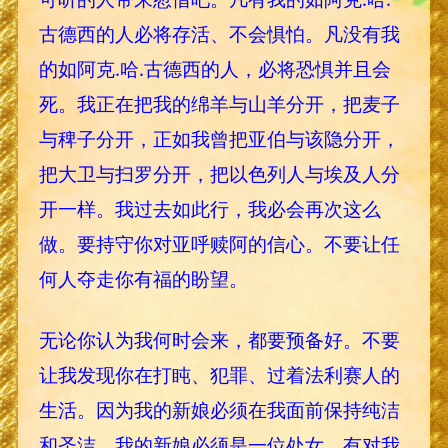
古德西的人必将存活、不会惧怕。凡没有我
的如阿克.哈.古德西的人，必将恐惧并且会
死。我正在把我的绵羊与山羊分开，把麦子
与稗子分开，正如我曾把亚伯与该隐分开，
把大卫与扫罗分开，把以色列人与埃及人分
开一样。我过去如此行，我必会再次这么
做。要持守你对亚呼赎阿的信心。不要让任
何人夺走你有福的盼望。
无论你认为我何时会来，都要预备好。不要
让我发现你在打盹、犯罪、过着法利赛人的
生活。因为我的新娘必须在我面前保持纯洁
和圣洁。我的新娘必须是一位处女。有对我