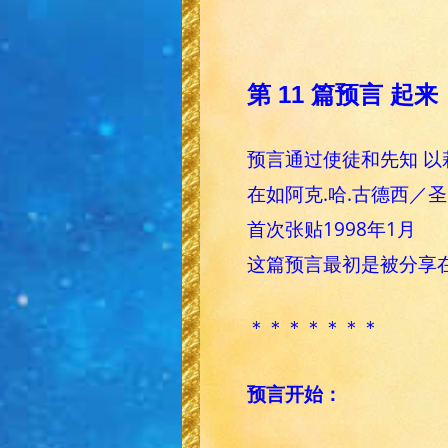
第 11 篇预言 
预言通过使徒和先知 以
在如阿克.哈.古德西／
首次张贴1998年1月
这篇预言最初是被分享
＊＊＊＊＊＊＊
预言开始：