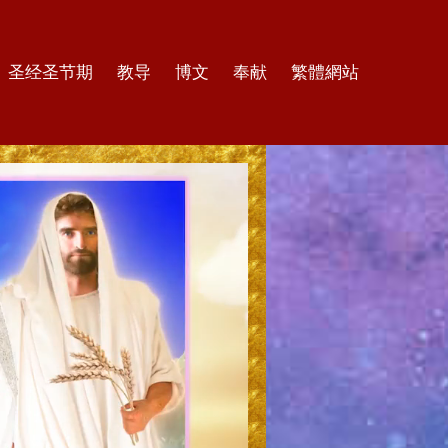
圣经圣节期
教导
博文
奉献
繁體網站