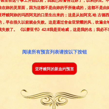
前，甚至在这个事工开始以前，我就已经警告过妳了，以莉莎法。
放在妳的灵里面，因为这都不是由妳的手所做成的，这都不是由
亚呼赎阿妳的玛西阿克的口里生出来的；这是从如阿克.哈.古德
的，早在很久以前就会失败。这是通过舍金亚荣耀的风，吹遍全
失败了。 《以赛亚书》42:8我是亚哈威，这是我的名；我必
。
阅读所有预言列表请按以下按钮
亚呼赎阿的新血约预言