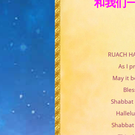
和我们
RUACH H
As I
May i
Bl
Shabba
Hal
Shabb