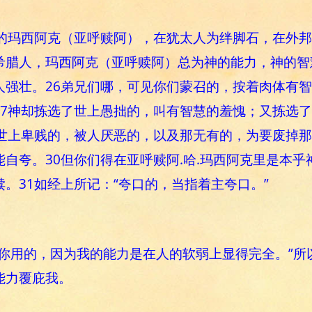
架的玛西阿克（亚呼赎阿），在犹太人为绊脚石，在外邦
希腊人，玛西阿克（亚呼赎阿）总为神的能力，神的智
人强壮。26弟兄们哪，可见你们蒙召的，按着肉体有
27神却拣选了世上愚拙的，叫有智慧的羞愧；又拣选
了世上卑贱的，被人厌恶的，以及那无有的，为要废掉那
自夸。30但你们得在亚呼赎阿.哈.玛西阿克里是本
。31如经上所记：“夸口的，当指着主夸口。”
够你用的，因为我的能力是在人的软弱上显得完全。”所
能力覆庇我。