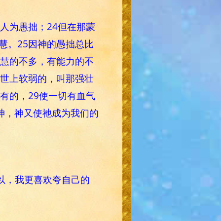
人为愚拙；24但在那蒙
慧。25因神的愚拙总比
智慧的不多，有能力的不
了世上软弱的，叫那强壮
有的，29使一切有血气
乎神，神又使祂成为我们的
以，我更喜欢夸自己的