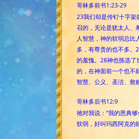
哥林多前书1:23-29
23我们却是传钉十字
召的，无论是犹太人、
人智慧，神的软弱总比
多，有尊贵的也不多。
的羞愧。28神也拣选
的，在神面前一个也不能
智慧、公义、圣洁、救赎
哥林多后书12:9
祂对我说：“我的恩典
软弱，好叫玛西阿克的