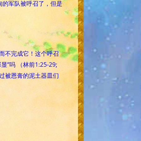
甸的军队被呼召了，但是
而不完成它！这个呼召
（林前1:25-29;
通过被恩膏的泥土器皿们