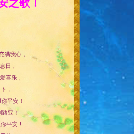
安之歌！
古德西充满我心，
亚安息日，
满仁爱喜乐，
降下，
安！愿你平安！
利路亚！
！愿你平安！