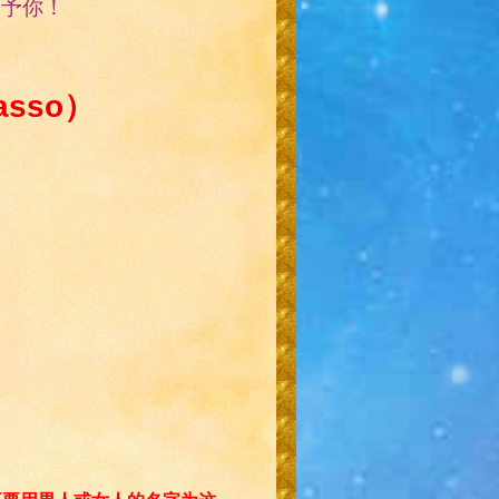
亚赐予你！
– 数点篇（נָשֹׂא，Nasso）