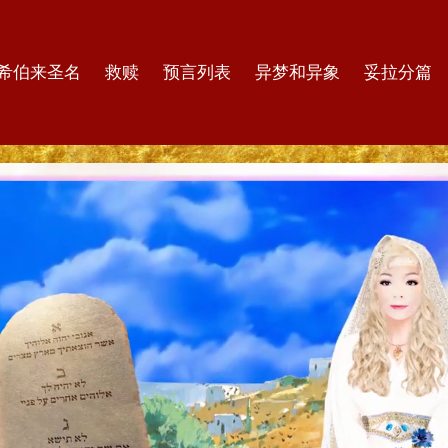
希伯来圣名
救赎
预言列表
异梦和异象
妥拉分篇