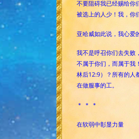
不要阻碍我已经赐给你们
被选上的人少！我，你
亚哈威如此说，我心爱
我不是呼召你们去失败
不属于你们，而属于我！我
林后12:9）？所有的
在做服事的工。
＊ ＊ ＊
在软弱中彰显力量