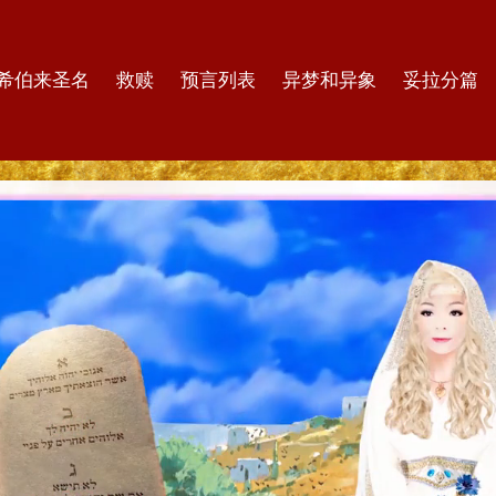
希伯来圣名
救赎
预言列表
异梦和异象
妥拉分篇