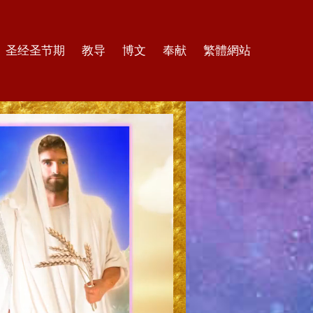
圣经圣节期
教导
博文
奉献
繁體網站