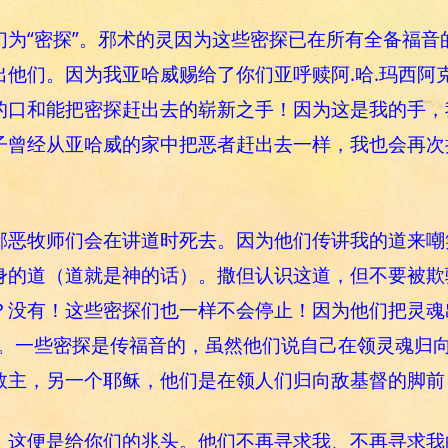
们为“密探”。邪术的灵因为这些密探已在所有全备福音
出他们。因为我亚哈威赐给了你们亚呼赎阿.哈.玛西阿
的口和能把密探赶出去的崭新之手！因为这是我的手，
子曾经从亚哈威的家中把恶者赶出去一样，我也会再次
邪恶牧师们会在讲道时死去。因为他们传讲我的道来嘲
身的道（道就是神的话）。撒但认识这道，但不要被欺
？没有！这些密探们也一样不会停止！因为他们把灵魂
。一些密探是传福音的，虽然他们说自己在领灵魂归向
救主，另一个耶稣，他们是在领人们归向敌基督的脚前
，这便是给你们的兆头。他们不再寻求我、不再寻求我