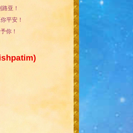
利路亚！
！愿你平安！
亚赐予你！
典章篇 (מִּשְׁפָּטִים，Mishpatim)