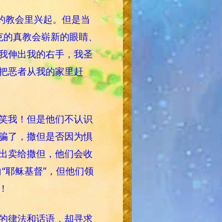
的教会里兴起。但是当
克的真教会崭新的眼睛、
我伸出我的右手，我圣
把恶者从我的家里赶
笑我！但是他们不认识
骗了，撒但是否因为惧
出卖给撒但，他们会收
“耶稣基督”，但他们领
！
的律法和话语，却寻求