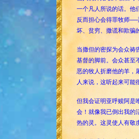
一个凡人所说的话。他
反而担心会得罪牧师─
坏、贫穷、撒谎和欺骗
当撒但的密探为会众祷
基督的脚前。会众甚至
恶的牧人折磨他的羊，
人来说，这听起来可能
但我会证明亚呼赎阿是
会！就像我已倒出我的
热的灵。这灵使人有敬虔