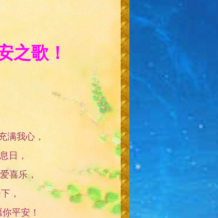
安之歌！
古德西充满我心，
亚安息日，
满仁爱喜乐，
降下，
安！愿你平安！