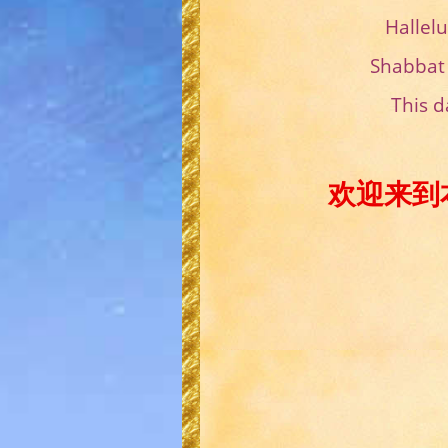
Hal
Shabb
This