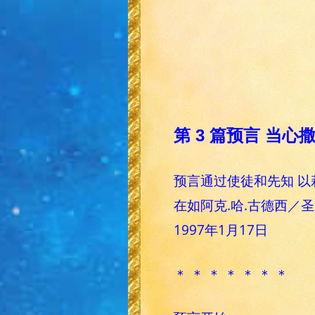
第 3 篇预言 当
预言通过使徒和先知 以
在如阿克.哈.古德西／
1997年1月17日
＊ ＊ ＊ ＊ ＊ ＊ ＊