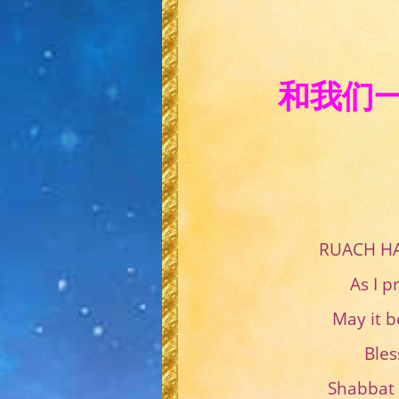
和我们
RUACH H
As I
May i
Bl
Shabba