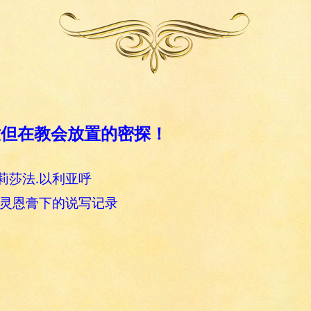
心撒但在教会放置的密探！
莉莎法.以利亚呼
圣灵恩膏下的说写记录