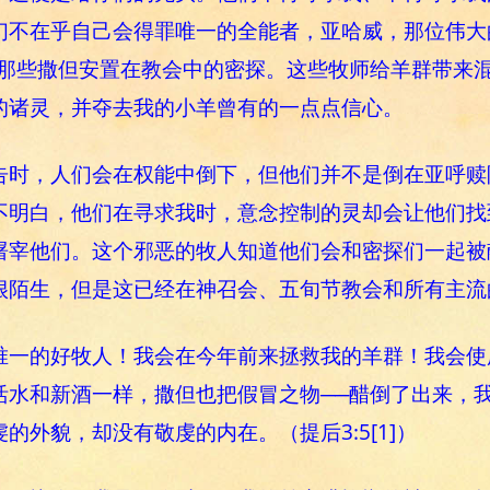
们不在乎自己会得罪唯一的全能者，亚哈威，那位伟大
─那些撒但安置在教会中的密探。这些牧师给羊群带来
的诸灵，并夺去我的小羊曾有的一点点信心。
告时，人们会在权能中倒下，但他们并不是倒在亚呼赎
不明白，他们在寻求我时，意念控制的灵却会让他们找
屠宰他们。这个邪恶的牧人知道他们会和密探们一起被
很陌生，但是这已经在神召会、五旬节教会和所有主流
唯一的好牧人！我会在今年前来拯救我的羊群！我会使
活水和新酒一样，撒但也把假冒之物──醋倒了出来，
的外貌，却没有敬虔的内在。（提后3:5[1]）