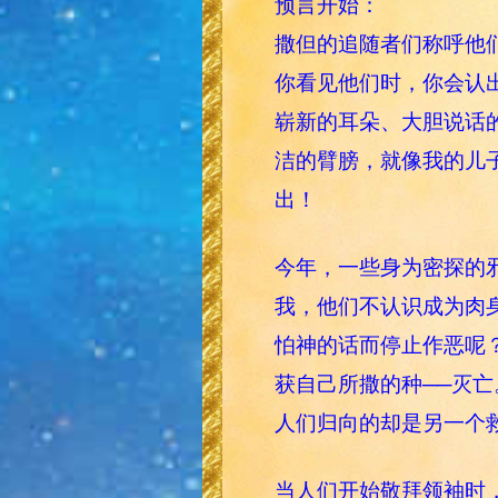
预言开始：
撒但的追随者们称呼他
你看见他们时，你会认
崭新的耳朵、大胆说话
洁的臂膀，就像我的儿
出！
今年，一些身为密探的
我，他们不认识成为肉
怕神的话而停止作恶呢
获自己所撒的种──灭亡
人们归向的却是另一个
当人们开始敬拜领袖时