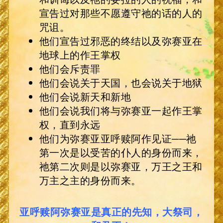
宣告过对那些不愿遵守祂的话的人的
咒诅。
他们宣告过邪恶的终结以及弥赛亚在
地球上的作王掌权
他们会斥责罪
他们会说关于天国，也会说关于地狱
他们会说新天和新地
他们会说我们将与弥赛亚一起作王掌
权，直到永远
他们为弥赛亚亚呼赎阿作见证──祂
第一次是以受苦的仆人的身份而来，
祂第二次则是以弥赛亚，万王之王和
万主之主的身份而来。
亚呼赎阿弥赛亚是真正的先知，大祭司，