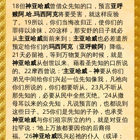
18但
神
亚哈威
曾借众先知的口，预言
亚呼
赎阿
.
哈
.
玛西阿克
将要受害，就这样应验
了。19所以，你们当悔改归正，使你们的
罪得以涂抹，20这样，那安舒的日子就必
从
主
亚哈威
面前来到；
主
亚哈威
也必差遣所
预定给你们的
玛西阿克
（
亚呼赎阿
）降临。
21天必留祂，等到万物复兴的时候，就是
神
亚哈威
从创世以来、藉着圣先知的口所说
的。22摩西曾说：‘
主
亚哈威
－
神
要从你们
弟兄中间给你们兴起一位先知像我，凡祂向
你们所说的，你们都要听从。23凡不听从
那先知的，必要从民中全然灭绝。’24从撒
母耳以来的众先知，凡说预言的，也都说到
这些日子。25你们是先知的子孙，也承受
神
亚哈威
与你们祖宗所立的约，就是对亚伯
拉罕说：‘地上万族都要因你的后裔得
福。’26
神
亚哈威
既兴起祂的仆人（或译：