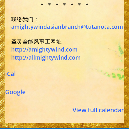
＊ ＊ ＊ ＊ ＊ ＊ ＊
联络我们：
amightywindasianbranch@tutanota.com
圣灵全能风事工网址
http://amightywind.com
http://allmightywind.com
iCal
Google
View full calendar