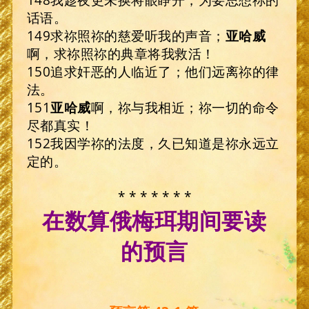
话语。
149求祢照祢的慈爱听我的声音；
亚哈威
啊，求祢照祢的典章将我救活！
150追求奸恶的人临近了；他们远离祢的律
法。
151
亚哈威
啊，祢与我相近；祢一切的命令
尽都真实！
152我因学祢的法度，久已知道是祢永远立
定的。
* * * * * * *
在数算俄梅珥期间要读
的预言