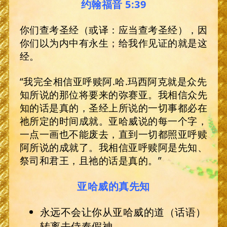
约翰福音 5:39
你们查考圣经（或译：应当查考圣经），因
你们以为内中有永生；给我作见证的就是这
经。
“我完全相信亚呼赎阿.哈.玛西阿克就是众先
知所说的那位将要来的弥赛亚。我相信众先
知的话是真的，圣经上所说的一切事都必在
祂所定的时间成就。亚哈威说的每一个字，
一点一画也不能废去，直到一切都照亚呼赎
阿所说的成就了。我相信亚呼赎阿是先知、
祭司和君王，且祂的话是真的。”
亚哈威的真先知
永远不会让你从亚哈威的道（话语）
转离去侍奉假神