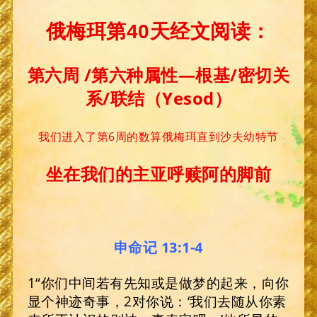
俄梅珥第40天经文阅读：
第六周 /第六种属性—根基/密切关
系/联结（Yesod）
我们进入了第6周的数算俄梅珥直到沙夫幼特节
坐在我们
的主亚呼赎阿的脚前
申命记 13:1-4
1“你们中间若有先知或是做梦的起来，向你
显个神迹奇事，2对你说：‘我们去随从你素