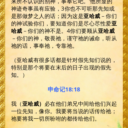
来所不认识的别神，事奉它吧。’他所显的
神迹奇事虽有应验，3你也不可听那先知或
是那做梦之人的话；因为这是
亚哈威
－你们
的神试验你们，要知道你们是尽心尽性爱
亚
哈威
－你们的神不是。4你们要顺从
亚哈威
－你们的神，敬畏祂，谨守祂的诫命，听从
祂的话，事奉祂，专靠祂。
（亚哈威有很多话都是针对假先知们说的，
特别是那个将要在末后的日子出现的假先
知。）
申命记18:18
我（
亚哈威
）
必在他们弟兄中间给他们兴起
一位先知，像你。我要将当说的话传给祂；
祂要将我一切所吩咐的都传给他们。