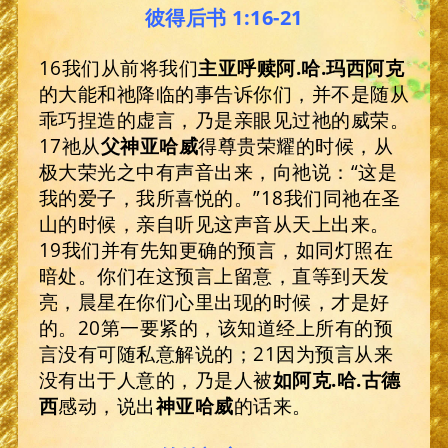
彼得后书 1:16-21
16我们从前将我们
主亚呼赎阿
.
哈
.
玛西阿克
的大能和祂降临的事告诉你们，并不是随从
乖巧捏造的虚言，乃是亲眼见过祂的威荣。
17祂从
父神亚哈威
得尊贵荣耀的时候，从
极大荣光之中有声音出来，向祂说：“这是
我的爱子，我所喜悦的。”18我们同祂在圣
山的时候，亲自听见这声音从天上出来。
19我们并有先知更确的预言，如同灯照在
暗处。你们在这预言上留意，直等到天发
亮，晨星在你们心里出现的时候，才是好
的。20第一要紧的，该知道经上所有的预
言没有可随私意解说的；21因为预言从来
没有出于人意的，乃是人被
如阿克
.
哈
.
古德
西
感动，说出
神
亚哈威
的话来。