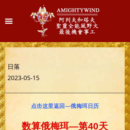
日落
2023-05-15
点击这里返回—俄梅珥日历
数算俄梅珥—第40天