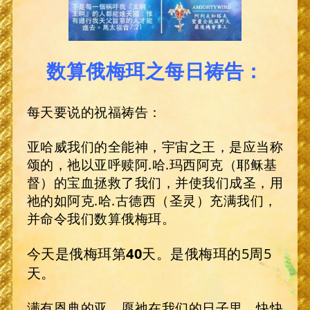
数算俄梅珥之每日祷告：
每天要说的祝福祷告：
亚哈威我们的全能神，宇宙之王，是应当称
颂的，祂以亚呼赎阿.哈.玛西阿克（耶稣基
督）的宝血拯救了我们，并使我们成圣，用
祂的如阿克.哈.古德西（圣灵）充满我们，
并命令我们数算俄梅珥。
今天是俄梅珥第
40
天。是俄梅珥的5周5
天。
满有恩典的亚，愿祂在我们的日子里，快快