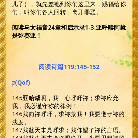
儿子），就先差祂到你们这里来，赐福给你
们，叫你们各人回转，离开罪恶。
阅读马太福音
24
章和启示录
1-3.
亚呼赎阿就
是弥赛亚！
阅读诗篇119:145-152
ק
(Qof)
145
亚哈威
啊，我一心呼吁祢；求祢应允
我，我必谨守祢的律例！
146我向祢呼吁，求祢救我！我要遵守祢的
法度。
147我趁天未亮呼求；我仰望了祢的言语。
148我趁夜更未换将眼睁开，为要思想祢的