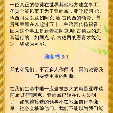
一位真正的使徒在世界其他地方建立事工。
圣灵全能风事工为了亚哈威，亚呼赎阿.哈.
玛西阿克以及如阿克.哈.古德西的颂赞、尊
贵和荣耀在以超过五十二种语言传扬福音，
因为这个事工是藉着如阿克.哈.古德西的恩
膏运行的，如阿克.哈.古德西的恩膏才能使
这一切成为可能。
雅各书 3:1
我的弟兄们，不要多人作师傅，因为晓得我
们要受更重的判断。
在我们生命中唯一应当被放大的就是亚呼赎
阿.哈.玛西阿克。亚哈威已经在过去显明
了：如果祂拣选的领导不在祂面前行事谦
卑，祂必会移除他们。我们不能以为我们能