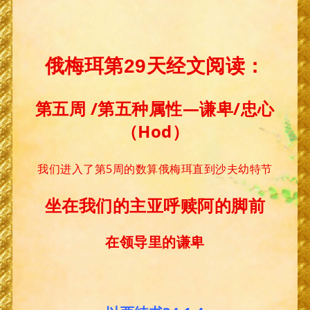
俄梅珥第29天经文阅读：
第五周 /第五种属性—谦卑/忠心
（Hod）
我们进入了第5周的数算俄梅珥直到沙夫幼特节
坐在我们的主亚呼赎阿的脚前
在领导里的谦卑