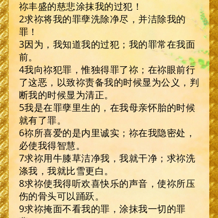
祢丰盛的慈悲涂抹我的过犯！
2求祢将我的罪孽洗除净尽，并洁除我的
罪！
3因为，我知道我的过犯；我的罪常在我面
前。
4我向祢犯罪，惟独得罪了祢；在祢眼前行
了这恶，以致祢责备我的时候显为公义，判
断我的时候显为清正。
5我是在罪孽里生的，在我母亲怀胎的时候
就有了罪。
6祢所喜爱的是内里诚实；祢在我隐密处，
必使我得智慧。
7求祢用牛膝草洁净我，我就干净；求祢洗
涤我，我就比雪更白。
8求祢使我得听欢喜快乐的声音，使祢所压
伤的骨头可以踊跃。
9求祢掩面不看我的罪，涂抹我一切的罪