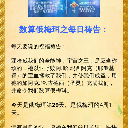
数算俄梅珥之每日祷告：
每天要说的祝福祷告：
亚哈威我们的全能神，宇宙之王，是应当称
颂的，祂以亚呼赎阿.哈.玛西阿克（耶稣基
督）的宝血拯救了我们，并使我们成圣，用
祂的如阿克.哈.古德西（圣灵）充满我们，
并命令我们数算俄梅珥。
今天是俄梅珥第
29
天。是俄梅珥的4周1
天。
满有恩典的亚，愿祂在我们的日子里，快快