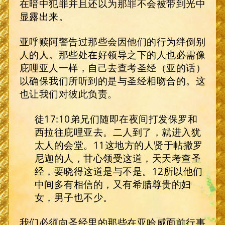
在暗中犯罪并且还以为那罪不会被带到光中
显露出来。
亚呼赎阿警告过那些会因他们的行为绊倒别
人的人。那些处在好领导之下的人也必需像
庇哩亚人一样，自己去查考圣经（亚的话）
以确保我们所听到的是与圣经相吻合的。这
也让我们对彼此负责。
徒17:10弟兄们随即在夜间打发保罗和
西拉往庇哩亚去。二人到了，就进入犹
太人的会堂。11这地方的人贤于帖撒罗
尼迦的人，甘心领受这道，天天考查圣
经，要晓得这道是与不是。12所以他们
中间多有相信的，又有希腊尊贵的妇
女，男子也不少。
我们必须向圣经里的那些在亚哈威面前行事