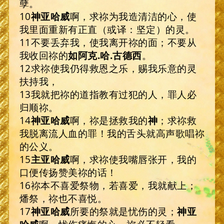
孽。
10
神亚哈威
啊，求祢为我造清洁的心，使
我里面重新有正直（或译：坚定）的灵。
11不要丢弃我，使我离开祢的面；不要从
我收回祢的
如阿克
.
哈
.
古德西
。
12求祢使我仍得救恩之乐，赐我乐意的灵
扶持我，
13我就把祢的道指教有过犯的人，罪人必
归顺祢。
14
神亚哈威
啊，祢是拯救我的
神
；求祢救
我脱离流人血的罪！我的舌头就高声歌唱祢
的公义。
15
主亚哈威
啊，求祢使我嘴唇张开，我的
口便传扬赞美祢的话！
16祢本不喜爱祭物，若喜爱，我就献上；
燔祭，祢也不喜悦。
17
神亚哈威
所要的祭就是忧伤的灵；
神亚