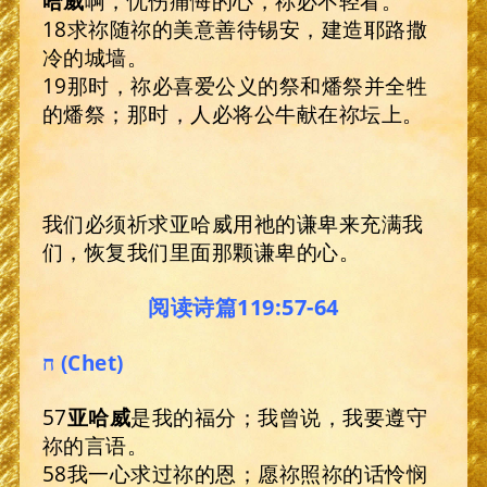
哈威
啊，忧伤痛悔的心，祢必不轻看。
18求祢随祢的美意善待锡安，建造耶路撒
冷的城墙。
19那时，祢必喜爱公义的祭和燔祭并全牲
的燔祭；那时，人必将公牛献在祢坛上。
我们必须祈求亚哈威用祂的谦卑来充满我
们，恢复我们里面那颗谦卑的心。
阅读诗篇119:57-64
ח (Chet)
57
亚哈威
是我的福分；我曾说，我要遵守
祢的言语。
58我一心求过祢的恩；愿祢照祢的话怜悯