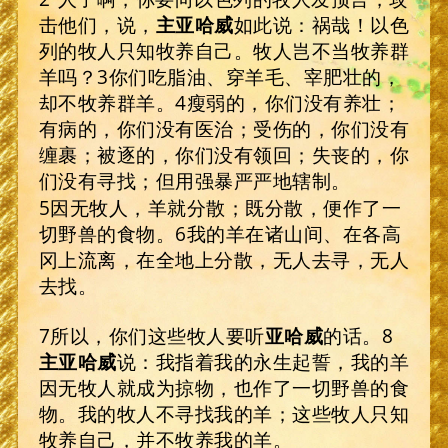
击他们，说，
主亚哈威
如此说：祸哉！以色
列的牧人只知牧养自己。牧人岂不当牧养群
羊吗？3你们吃脂油、穿羊毛、宰肥壮的，
却不牧养群羊。4瘦弱的，你们没有养壮；
有病的，你们没有医治；受伤的，你们没有
缠裹；被逐的，你们没有领回；失丧的，你
们没有寻找；但用强暴严严地辖制。
5因无牧人，羊就分散；既分散，便作了一
切野兽的食物。6我的羊在诸山间、在各高
冈上流离，在全地上分散，无人去寻，无人
去找。
7所以，你们这些牧人要听
亚哈威
的话。8
主亚哈威
说：我指着我的永生起誓，我的羊
因无牧人就成为掠物，也作了一切野兽的食
物。我的牧人不寻找我的羊；这些牧人只知
牧养自己，并不牧养我的羊。