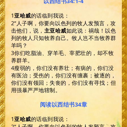
以西结书34:1-4
1
亚哈威
的话临到我说：
2“人子啊，你要向以色列的牧人发预言，攻
击他们，说，
主亚哈威
如此说：祸哉！以色
列的牧人只知牧养自己。牧人岂不当牧养群
羊吗？
3你们吃脂油、穿羊毛、宰肥壮的，却不牧
养群羊。
4瘦弱的，你们没有养壮；有病的，你们没
有医治；受伤的，你们没有缠裹；被逐的，
你们没有领回；失丧的，你们没有寻找；但
用强暴严严地辖制。
阅读以西结书34章
1
亚哈威
的话临到我说：
2“人子啊，你要向以色列的牧人发预言，攻