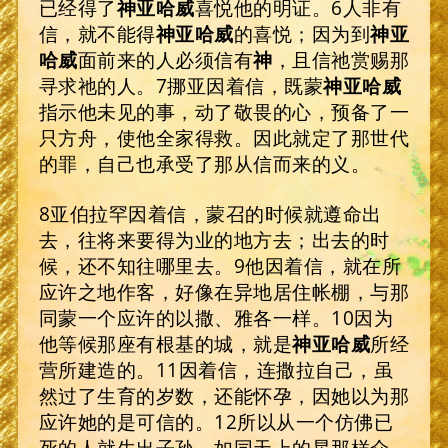
已经得了
神亚哈威
喜悦他的明证。6人非有
信，就不能得
神亚哈威
的喜悦；因为到
神亚
哈威
面前来的人必须信有
神
，且信祂赏赐那
寻求祂的人。7挪亚因着信，既蒙
神亚哈威
指示他未见的事，动了敬畏的心，预备了一
只方舟，使他全家得救。因此就定了那世代
的罪，自己也承受了那从信而来的义。
8亚伯拉罕因着信，蒙召的时候就遵命出
去，往将来要得为业的地方去；出去的时
候，还不知往哪里去。9他因着信，就在所
应许之地作客，好像在异地居住帐棚，与那
同蒙一个应许的以撒、雅各一样。10因为
他等候那座有根基的城，就是
神亚哈威
所经
营所建造的。11因着信，连撒拉自己，虽
然过了生育的岁数，还能怀孕，因她以为那
应许她的是可信的。12所以从一个仿佛已
死的人就生出子孙，如同天上的星那样众