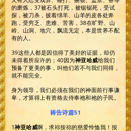
的磨炼，37被石头打死，被锯锯死，受试
探，被刀杀，披着绵羊、山羊的皮各处奔
跑，受穷乏、患难、苦害，38在旷野、山
岭、山洞、地穴，飘流无定，本是世界不配
有的人。
39这些人都是因信得了美好的证据，却仍
未得着所应许的；40因为
神亚哈威
给我们
预备了更美的事，叫他们若不与我们同得，
就不能完全。
身为领导，我们必须在我们的神面前行事谦
卑，才算得上有资格去侍奉祂和祂的子民。
祷告诗篇51
1
神亚哈威
啊，求祢按祢的慈爱怜恤我！按