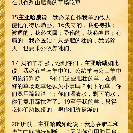
在以色列山肥美的草场吃草。
15
主亚哈威
说：我必亲自作我羊的牧人，
使牠们得以躺卧。16失丧的，我必寻找；
被逐的，我必领回；受伤的，我必缠裹；有
病的，我必医治；只是肥的壮的，我必除
灭，也要秉公牧养牠们。
17“我的羊群哪，论到你们，
主亚哈威
如此
说：我必在羊与羊中间、公绵羊与公山羊中
间施行判断。18你们这些肥壮的羊，在美
好的草场吃草还以为小事吗？剩下的草，你
们竟用蹄践踏了；你们喝清水，剩下的水，
你们竟用蹄搅浑了。19至于我的羊，只得
吃你们所践踏的，喝你们所搅浑的。
20“所以，
主亚哈威
如此说：我必在肥羊和
瘦羊中间施行判断。21因为你们用胁用肩