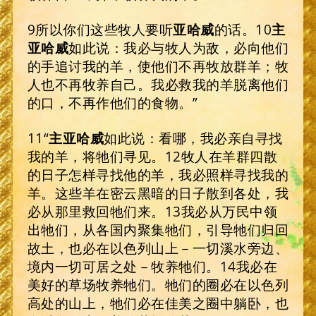
9所以你们这些牧人要听
亚哈威
的话。10
主
亚哈威
如此说：我必与牧人为敌，必向他们
的手追讨我的羊，使他们不再牧放群羊；牧
人也不再牧养自己。我必救我的羊脱离他们
的口，不再作他们的食物。”
11“
主亚哈威
如此说：看哪，我必亲自寻找
我的羊，将牠们寻见。12牧人在羊群四散
的日子怎样寻找他的羊，我必照样寻找我的
羊。这些羊在密云黑暗的日子散到各处，我
必从那里救回牠们来。13我必从万民中领
出牠们，从各国内聚集牠们，引导牠们归回
故土，也必在以色列山上－一切溪水旁边、
境内一切可居之处－牧养牠们。14我必在
美好的草场牧养牠们。牠们的圈必在以色列
高处的山上，牠们必在佳美之圈中躺卧，也