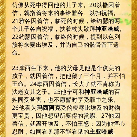
仿佛从死中得回他的儿子来。20以撒因着
信，就指着将来的事给雅各、以扫祝福。
21雅各因着信，临死的时候，给约瑟的两
个儿子各自祝福，扶着杖头敬拜
神亚哈威
。
22约瑟因着信，临终的时候，提到以色列
族将来要出埃及，并为自己的骸骨留下遗
命。
23摩西生下来，他的父母见他是个俊美的
孩子，就因着信，把他藏了三个月，并不怕
王命。24摩西因着信，长大了就不肯称为
法老女儿之子。25他宁可和
神亚哈威
的百
姓同受苦害，也不愿暂时享受罪中之乐。
26他看为
玛西阿克
受的凌辱比埃及的财物
更宝贵，因他想望所要得的赏赐。27他因
着信，就离开埃及，不怕王怒；因为他恒心
忍耐，如同看见那不能看见的
主亚哈威
。