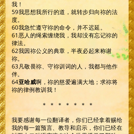
我！
59我思想我所行的道，就转步归向祢的法
度。
60我急忙遵守祢的命令，并不迟延。
61恶人的绳索缠绕我，我却没有忘记祢的
律法。
62我因祢公义的典章，半夜必起来称谢
祢。
63凡敬畏祢、守祢训词的人，我都与他作
伴。
64
亚哈威
啊，祢的慈爱遍满大地；求祢将
祢的律例教训我！
＊ ＊ ＊ ＊ ＊ ＊ ＊
我要感谢每一位翻译者，你们已经拿着赐给
我的每一篇预言、教导和启示，你们已经在