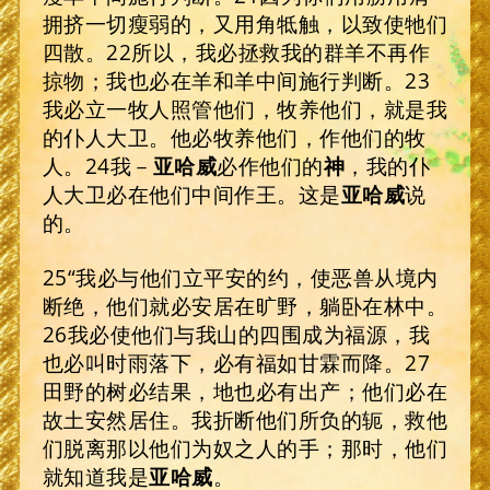
拥挤一切瘦弱的，又用角牴触，以致使牠们
四散。22所以，我必拯救我的群羊不再作
掠物；我也必在羊和羊中间施行判断。23
我必立一牧人照管他们，牧养他们，就是我
的仆人大卫。他必牧养他们，作他们的牧
人。24我－
亚哈威
必作他们的
神
，我的仆
人大卫必在他们中间作王。这是
亚哈威
说
的。
25“我必与他们立平安的约，使恶兽从境内
断绝，他们就必安居在旷野，躺卧在林中。
26我必使他们与我山的四围成为福源，我
也必叫时雨落下，必有福如甘霖而降。27
田野的树必结果，地也必有出产；他们必在
故土安然居住。我折断他们所负的轭，救他
们脱离那以他们为奴之人的手；那时，他们
就知道我是
亚哈威
。