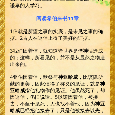
谦卑的人学习。
阅读希伯来书11章
1信就是所望之事的实底，是未见之事的确
据。2古人在这信上得了美好的证据。
3我们因着信，就知道诸世界是借
神
话造成
的；这样，所看见的，并不是从显然之物造
出来的。
4亚伯因着信，献祭与
神亚哈威
，比该隐所
献的更美，因此便得了称义的见证，就是
神
亚哈威
指他礼物作的见证。他虽然死了，却
因这信，仍旧说话。5以诺因着信，被接
去，不至于见死，人也找不着他，因为
神亚
哈威
已经把他接去了；只是他被接去以先，