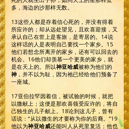
多，海边的沙那样无数。
13这些人都是存着信心死的，并没有得着
所应许的；却从远处望见，且欢喜迎接，又
承认自己在世上是客旅，是寄居的。14说
这样话的人是表明自己要找一个家乡。15
他们若想念所离开的家乡，还有可以回去的
机会。16他们却羡慕一个更美的家乡，就
是在天上的。所以
神亚哈威
被称为他们的
神
，并不以为耻，因为祂已经给他们预备了
一座城。
17亚伯拉罕因着信，被试验的时候，就把
以撒献上；这便是那欢喜领受应许的，将自
己独生的儿子献上。18论到这儿子，曾有
话说：“从以撒生的才要称为你的后裔。”19
他以为
神亚哈威
还能叫人从死里复活；他也