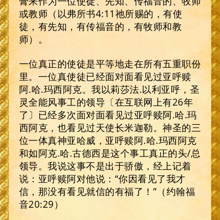
膏来作为一位使徒、先知、传福音的、牧师
或教师（以弗所书4:11祂所赐的，有使
徒，有先知，有传福音的，有牧师和教
师）。
一位真正的使徒是平等地走在所有五重职份
里。一位真使徒已经面对面看见过亚呼赎
阿.哈.玛西阿克。我以莉莎法.以利亚呼，圣
灵全能风事工的领导〔在互联网上有26年
了〕已经多次面对面看见过亚呼赎阿.哈.玛
西阿克，也看见过天使长米迦勒。神圣的三
位一体真神亚哈威，亚呼赎阿.哈.玛西阿克
和如阿克.哈.古德西是这个事工真正的头/总
领导。我说这事不是出于骄傲，经上记着
说：亚呼赎阿对他说：“你因看见了我才
信，那没有看见就信的有福了！”（约翰福
音20:29）