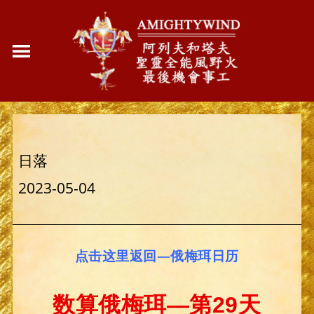
日落
2023-05-04
点击这里返回—俄梅珥日历
数算俄梅珥—第29天