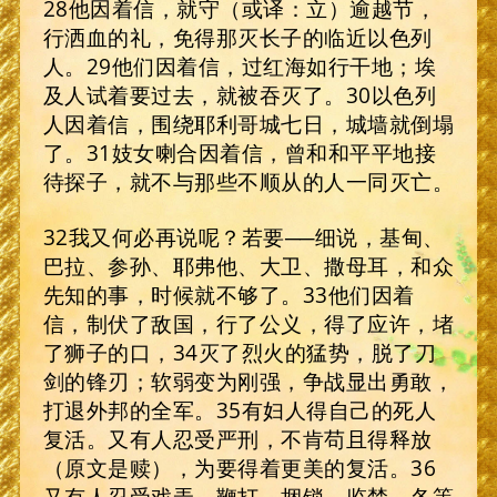
28他因着信，就守（或译：立）逾越节，
行洒血的礼，免得那灭长子的临近以色列
人。29他们因着信，过红海如行干地；埃
及人试着要过去，就被吞灭了。30以色列
人因着信，围绕耶利哥城七日，城墙就倒塌
了。31妓女喇合因着信，曾和和平平地接
待探子，就不与那些不顺从的人一同灭亡。
32我又何必再说呢？若要──细说，基甸、
巴拉、参孙、耶弗他、大卫、撒母耳，和众
先知的事，时候就不够了。33他们因着
信，制伏了敌国，行了公义，得了应许，堵
了狮子的口，34灭了烈火的猛势，脱了刀
剑的锋刃；软弱变为刚强，争战显出勇敢，
打退外邦的全军。35有妇人得自己的死人
复活。又有人忍受严刑，不肯苟且得释放
（原文是赎），为要得着更美的复活。36
又有人忍受戏弄、鞭打、捆锁、监禁、各等