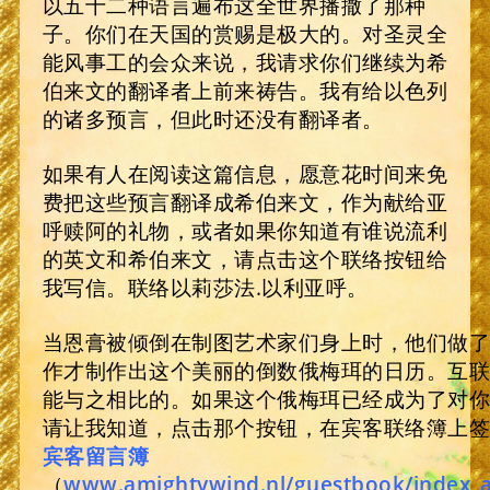
以五十二种语言遍布这全世界播撒了那种
子。你们在天国的赏赐是极大的。对圣灵全
能风事工的会众来说，我请求你们继续为希
伯来文的翻译者上前来祷告。我有给以色列
的诸多预言，但此时还没有翻译者。
如果有人在阅读这篇信息，愿意花时间来免
费把这些预言翻译成希伯来文，作为献给亚
呼赎阿的礼物，或者如果你知道有谁说流利
的英文和希伯来文，请点击这个联络按钮给
我写信。联络以莉莎法.以利亚呼。
当恩膏被倾倒在制图艺术家们身上时，他们做
作才制作出这个美丽的倒数俄梅珥的日历。互
能与之相比的。如果这个俄梅珥已经成为了对
请让我知道，点击那个按钮，在宾客联络簿上
宾客留言簿
（
www.amightywind.nl/guestbook/index_a