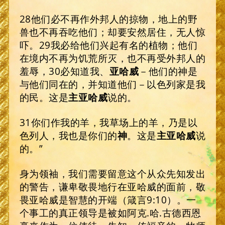
28他们必不再作外邦人的掠物，地上的野
兽也不再吞吃他们；却要安然居住，无人惊
吓。29我必给他们兴起有名的植物；他们
在境内不再为饥荒所灭，也不再受外邦人的
羞辱，30必知道我、
亚哈威
－他们的神是
与他们同在的，并知道他们－以色列家是我
的民。这是
主亚哈威
说的。
31你们作我的羊，我草场上的羊，乃是以
色列人，我也是你们的
神
。这是
主亚哈威
说
的。”
身为领袖，我们需要留意这个从众先知发出
的警告，谦卑敬畏地行在亚哈威的面前，敬
畏亚哈威是智慧的开端（箴言9:10）。一
个事工的真正领导是被如阿克.哈.古德西恩