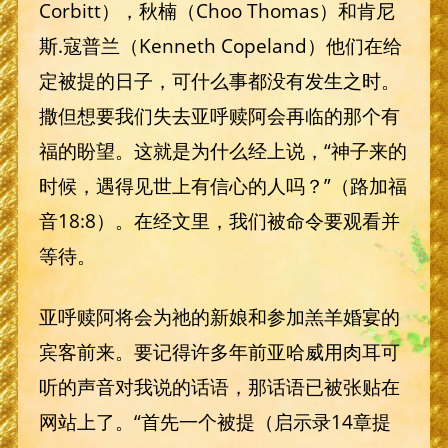
Corbitt），秋楠（Choo Thomas）和肯尼
斯.寇普兰（Kenneth Copeland）他们在给
定被提的日子，可什么事都没有发生之时。
撒但想要我们失去亚呼赎阿会再临的那个有
福的盼望。这就是为什么经上说，“神子来的
时候，遇得见世上有信心的人吗？”（路加福
音18:8）。在经文里，我们被命令要观看并
等待。
亚呼赎阿将会为祂的新娘和参加羔羊婚宴的
宾客前来。要记得许多年前亚哈威用肉耳可
听的声音对我说的话语，那话语已被张贴在
网站上了。“首先一个被提（启示录14章提