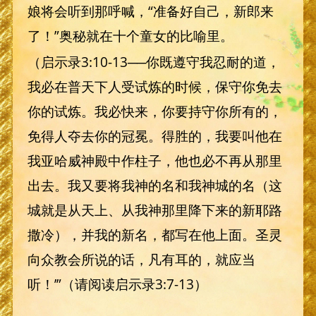
娘将会听到那呼喊，“准备好自己，新郎来
了！”奥秘就在十个童女的比喻里。
（启示录3:10-13──你既遵守我忍耐的道，
我必在普天下人受试炼的时候，保守你免去
你的试炼。我必快来，你要持守你所有的，
免得人夺去你的冠冕。得胜的，我要叫他在
我亚哈威神殿中作柱子，他也必不再从那里
出去。我又要将我神的名和我神城的名（这
城就是从天上、从我神那里降下来的新耶路
撒冷），并我的新名，都写在他上面。圣灵
向众教会所说的话，凡有耳的，就应当
听！’”（请阅读启示录3:7-13）