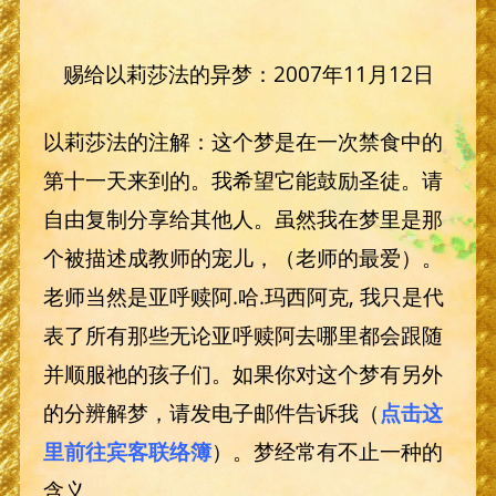
赐给以莉莎法的异梦：2007年11月12日
以莉莎法的注解：这个梦是在一次禁食中的
第十一天来到的。我希望它能鼓励圣徒。请
自由复制分享给其他人。虽然我在梦里是那
个被描述成教师的宠儿，（老师的最爱）。
老师当然是亚呼赎阿.哈.玛西阿克, 我只是代
表了所有那些无论亚呼赎阿去哪里都会跟随
并顺服祂的孩子们。如果你对这个梦有另外
的分辨解梦，请发电子邮件告诉我（
点击这
里前往宾客联络簿
）。梦经常有不止一种的
含义。