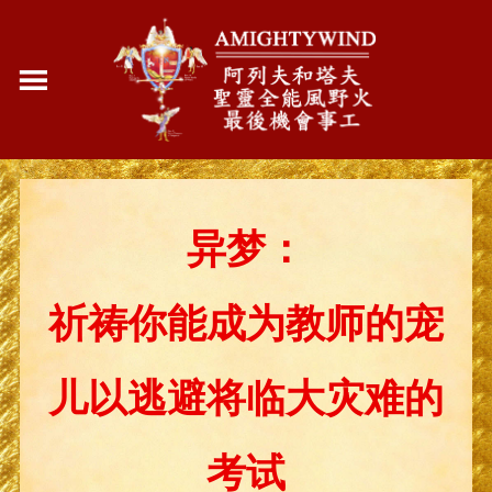
异梦：
祈祷你能成为教师的宠
儿以逃避将临大灾难的
考试