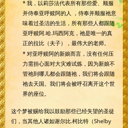
* 我，以莉莎法代表所有那些爱、顺服
并侍奉亚呼赎阿的人 ，侍奉并顺服祂意
味着过圣洁的生活，所有那些人都跟随
亚呼赎阿.哈.玛西阿克，祂是唯一的真
正的拉比（夫子），最伟大的老师。
* 对亚呼赎阿的新娘而言，没有任何压
力需担心面对大灾难试炼，因为新娘不
管祂到哪儿都会跟随祂，我们将会跟随
祂去天国。我们将会被呼召离开这个世
界的座位。
这个梦被赐给我以鼓励那些已经失望的圣徒
们，当其他人诸如谢尔比.柯比特（Shelby