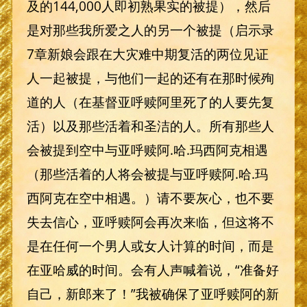
及的144,000人即初熟果实的被提），然后
是对那些我所爱之人的另一个被提（启示录
7章新娘会跟在大灾难中期复活的两位见证
人一起被提，与他们一起的还有在那时候殉
道的人（在基督亚呼赎阿里死了的人要先复
活）以及那些活着和圣洁的人。所有那些人
会被提到空中与亚呼赎阿.哈.玛西阿克相遇
（那些活着的人将会被提与亚呼赎阿.哈.玛
西阿克在空中相遇。）请不要灰心，也不要
失去信心，亚呼赎阿会再次来临，但这将不
是在任何一个男人或女人计算的时间，而是
在亚哈威的时间。会有人声喊着说，“准备好
自己，新郎来了！”我被确保了亚呼赎阿的新