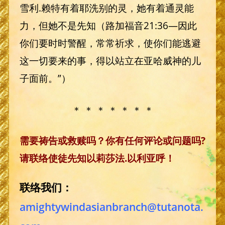
雪利.赖特有着耶洗别的灵，她有着通灵能
力，但她不是先知（路加福音21:36—因此
你们要时时警醒，常常祈求，使你们能逃避
这一切要来的事，得以站立在亚哈威神的儿
子面前。”）
＊ ＊ ＊ ＊ ＊ ＊ ＊
需要祷告或救赎吗？你有任何评论或问题吗?
请联络使徒先知以莉莎法.以利亚呼！
联络我们：
amightywindasianbranch@tutanota.