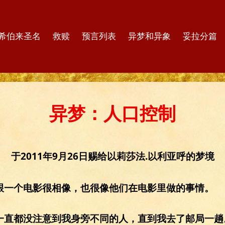
希伯来圣名
救赎
预言列表
异梦和异象
妥拉分篇
异梦：人口控制
于2011年9月26日赐给以莉莎法.以利亚呼的梦境
跟一个电影很相像，也很像他们在电影里做的事情。
一直都没注意到我身旁不同的人，直到我去了邮局一趟