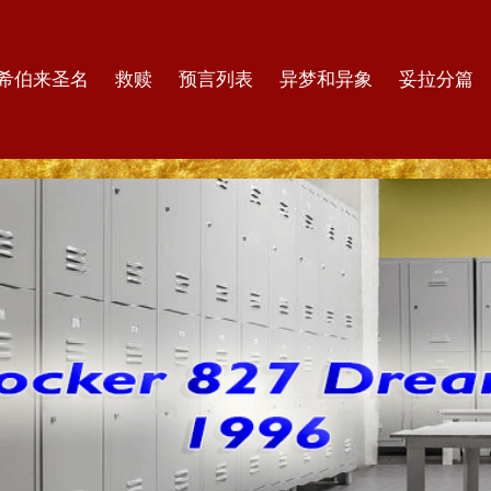
希伯来圣名
救赎
预言列表
异梦和异象
妥拉分篇