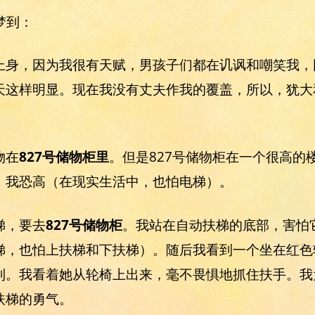
我梦到：
上身，因为我很有天赋，男孩子们都在讥讽和嘲笑我，
天这样明显。现在我没有丈夫作我的覆盖，所以，犹大
。
物在
827号储物柜里
。但是827号储物柜在一个很高的
。我恐高（在现实生活中，也怕电梯）。
梯，要去
827号储物柜
。我站在自动扶梯的底部，害怕
梯，也怕上扶梯和下扶梯）。随后我看到一个坐在红色
到。我看着她从轮椅上出来，毫不畏惧地抓住扶手。我
扶梯的勇气。