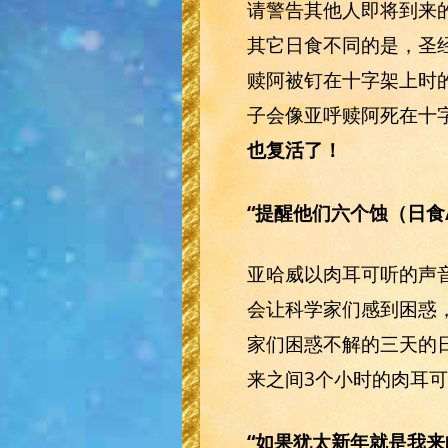
请警告其他人即将到来的
其它日食不同的是，圣
赎阿被钉在十字架上时
子会像亚呼赎阿死在十
也复活了！
“提醒他们六个蚀（日食
亚哈威以肉耳可听的声
会让科学家们感到困惑
家们困惑不解的三天的
来之间3个小时的肉耳
“如果犹太新年就是我来