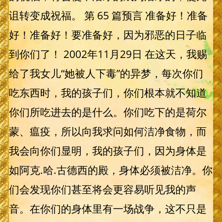
诅转变成祝福。 第 65 篇预言 准备好！准备
好！准备好！要准备好，因为邪恶的日子临
到你们了！ 2002年11月29日 在这天，我赐
给了我女儿“她被人下毒”的异梦，每次你们
吃东西时，我的孩子们，你们根本就不知道
你们所吃进去的是什么。你们吃下的是荷尔
蒙、瘟疫，所以向我求问如何洁净食物，而
我会向你们显明，我的孩子们，因为身体是
如阿克.哈.古德西的殿，身体必须被洁净。你
们会发现你们甚至将会更容易听见我的声
音。在你们的身体里有一场战争，这不只是