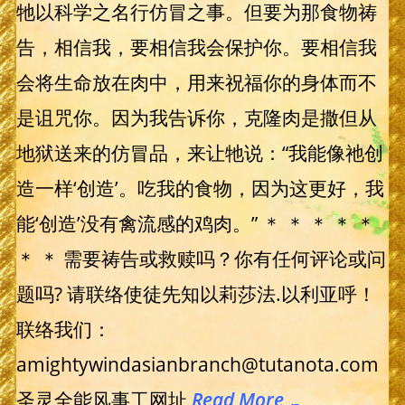
牠以科学之名行仿冒之事。但要为那食物祷
告，相信我，要相信我会保护你。要相信我
会将生命放在肉中，用来祝福你的身体而不
是诅咒你。因为我告诉你，克隆肉是撒但从
地狱送来的仿冒品，来让牠说：“我能像祂创
造一样‘创造’。吃我的食物，因为这更好，我
能‘创造’没有禽流感的鸡肉。” ＊ ＊ ＊ ＊ ＊
＊ ＊ 需要祷告或救赎吗？你有任何评论或问
题吗? 请联络使徒先知以莉莎法.以利亚呼！
联络我们：
amightywindasianbranch@tutanota.com
圣灵全能风事工网址
Read More …