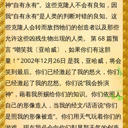
神“自有永有”。这些克隆人不会有良知，因
我“自有永有”是人类的判断对错的良知。这
些克隆人会转而敌挡牠们的创造者以及那些
允许这些凶残生物出现的人类。 第 68 篇预
言 “嘲笑我〔亚哈威〕，如果你们有这胆
量！” 2002年12月26日 是我，亚哈威，将会
笑到最后。你们已经激起了我的怒火，你们
已经激起了我的忿怒。你们说“我会扮演
神”，藉着我所赐给你们的知识。你们依照人
自己的形像造人，当我的经文/话语说“你们
是照我的形像被造”。你们用天气玩着你们的
游戏。现在我必会向你们彰显那天气的创造