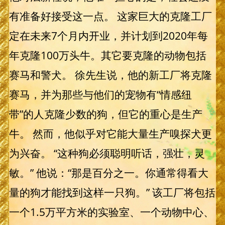
有准备好接受这一点。 这家巨大的克隆工厂
定在未来7个月内开业，并计划到2020年每
年克隆100万头牛。其它要克隆的动物包括
赛马和警犬。 徐先生说，他的新工厂将克隆
赛马，并为那些与他们的宠物有“情感纽
带”的人克隆少数的狗，但它的重心是生产
牛。 然而，他似乎对它能大量生产嗅探犬更
为兴奋。 “这种狗必须聪明听话，强壮，灵
敏。” 他说：“那是百分之一。你通常得看大
量的狗才能找到这样一只狗。” 该工厂将包括
一个1.5万平方米的实验室、一个动物中心、