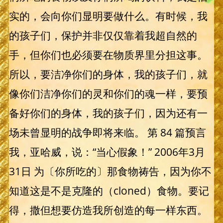
实的，会向你们显明要做什么。有时候，我
的孩子们，保护并非仅仅靠着我超自然的
手，但你们也必须要在物质界里分担这事。
所以，要洁净你们的身体，我的孩子们，就
像你们洁净你们的灵和你们的魂一样，要预
备好你们的身体，我的孩子们，因为还有一
场未曾显明的战争即将来临。 第 84 篇预言
我，亚哈威，说：“当心假象！” 2006年3月
31日 为〔你所吃的〕那食物祷告，因为你不
知道这是不是克隆的（cloned）食物。要记
得，撒但想要仿造我所创造的每一样东西。