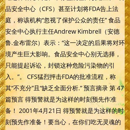
品安全中心（CFS）甚至计划将FDA告上法
庭，称该机构“忽视了保护公众的责任” 食品
安全中心执行主任Andrew Kimbrell（安德
鲁.金布雷尔）表示：“这一决定的后果将对环
境产生巨大影响。食品安全中心别无选择，
只能提起诉讼，封锁这种危险污染物的引
入。”。 CFS猛烈抨击FDA的批准流程，称
其“不充分”且“缺乏全面分析.” 预言摘录 第 47
篇预言 得预警就是为这样的时刻预先作准
备！ 2001年4月21日 得预警就是为这样的时
刻预先作准备！要当心，在你们吃无灵魂的