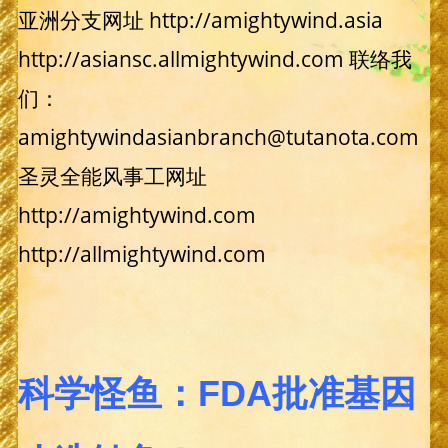
亚洲分支网址 http://amightywind.asia
http://asiansc.allmightywind.com 联络我
们：
amightywindasianbranch@tutanota.com
圣灵全能风事工网址
http://amightywind.com
http://allmightywind.com
科学怪鱼：FDA批准基因