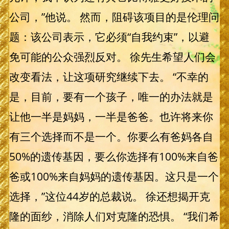
公司，”他说。 然而，阻碍该项目的是伦理问
题：该公司表示，它必须“自我约束”，以避
免可能的公众强烈反对。 徐先生希望人们会
改变看法，让这项研究继续下去。 “不幸的
是，目前，要有一个孩子，唯一的办法就是
让他一半是妈妈，一半是爸爸。也许将来你
有三个选择而不是一个。你要么有爸妈各自
50%的遗传基因，要么你选择有100%来自爸
爸或100%来自妈妈的遗传基因。这只是一个
选择，”这位44岁的总裁说。 徐还想揭开克
隆的面纱，消除人们对克隆的恐惧。 “我们希