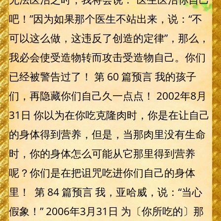
吧！”因为如果那个医生不站出来，说：“不
可以这么做，这违反了创造的定律”，那么，
我必会使受造物转而攻击受造物自己。你们
已经被警告过了！ 第 60 篇预言 我的孩子
们，再隐藏你们自己久一点点！ 2002年8月
31日 你以为在你吃克隆肉时，你是在让自己
的身体得到营养，但是，当那肉里没有生命
时，你的身体怎么可能从它那里得到营养
呢？你们是在把诅咒吃进你们自己的身体
里！ 第 84 篇预言 我，亚哈威，说：“当心
假象！” 2006年3月31日 为〔你所吃的〕那