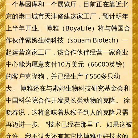
一个基因库和一个展览厅，目前正在靠近北
京的港口城市天津修建这家工厂，预计明年
上半年开业。 博雅（BoyaLife）将与韩国合
作伙伴索姆生物科技（souam Biotech）一
起运营这家工厂，该合作伙伴经营一家商业
中心能为愿意支付10万美元（66000英镑）
的客户克隆狗，并已经生产了550多只幼
犬。 博雅还在与索姆生物科技研究基金会和
中国科学院合作开发灵长类动物的克隆。 徐
晓春说，这将意味着从猴子到人的克隆只需
再迈进一步。 “技术已经在那里了。如果这被
允许，我不认为还有其它比博雅更好技术的