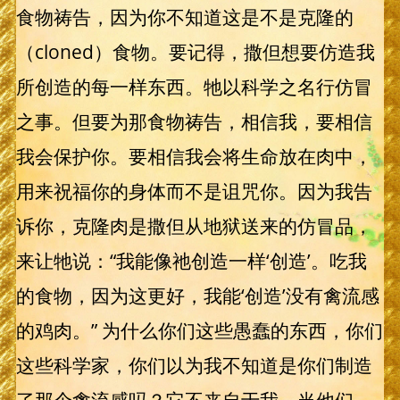
食物祷告，因为你不知道这是不是克隆的
（cloned）食物。要记得，撒但想要仿造我
所创造的每一样东西。牠以科学之名行仿冒
之事。但要为那食物祷告，相信我，要相信
我会保护你。要相信我会将生命放在肉中，
用来祝福你的身体而不是诅咒你。因为我告
诉你，克隆肉是撒但从地狱送来的仿冒品，
来让牠说：“我能像祂创造一样‘创造’。吃我
的食物，因为这更好，我能‘创造’没有禽流感
的鸡肉。” 为什么你们这些愚蠢的东西，你们
这些科学家，你们以为我不知道是你们制造