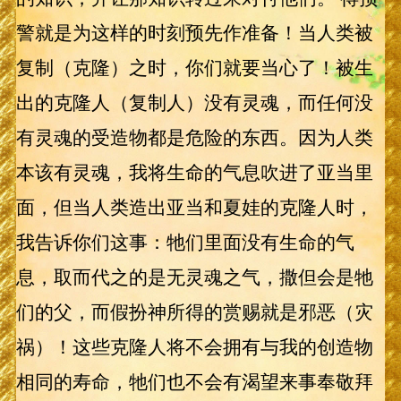
警就是为这样的时刻预先作准备！当人类被
复制（克隆）之时，你们就要当心了！被生
出的克隆人（复制人）没有灵魂，而任何没
有灵魂的受造物都是危险的东西。因为人类
本该有灵魂，我将生命的气息吹进了亚当里
面，但当人类造出亚当和夏娃的克隆人时，
我告诉你们这事：牠们里面没有生命的气
息，取而代之的是无灵魂之气，撒但会是牠
们的父，而假扮神所得的赏赐就是邪恶（灾
祸）！这些克隆人将不会拥有与我的创造物
相同的寿命，牠们也不会有渴望来事奉敬拜