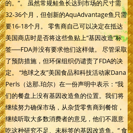
的。”。 虽然常规鲑鱼长达到市场的尺寸需
32-36个月，但创新的AquAdvantage鱼只需
要16-18个月。 零售商自己可以决定在抵达
美国商店时是否将这些鱼贴上“基因改造”标
签──FDA并没有要求他们这样做。 尽管采取
了预防措施，但环保组织仍谴责了FDA的决
定。 “地球之友”美国食品和科技活动家Dana
Perls（达那.珀尔）在一份声明中表示：“我
们的餐盘上没有基因改造鱼的位置。我们将
继续努力确保市场，从杂货零售商到餐馆，
继续听取大多数消费者的意见，他们不愿意
吃这种研究不足、未标签的基因改造鱼。” 食